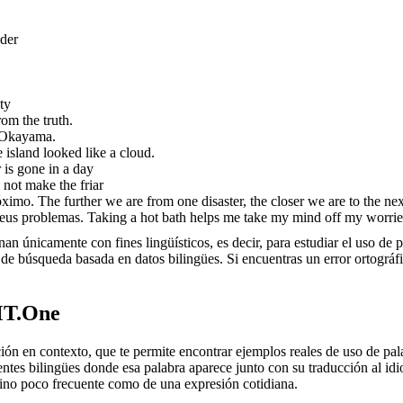
der
ty
om the truth.
 Okayama.
 island looked like a cloud.
 is gone in a day
not make the friar
óximo.
The further we are from one disaster, the closer we are to the nex
us problemas.
Taking a hot bath helps me take my mind off my worrie
an únicamente con fines lingüísticos, es decir, para estudiar el uso de 
de búsqueda basada en datos bilingües. Si encuentras un error ortográfic
MT.One
en contexto, que te permite encontrar ejemplos reales de uso de palab
uentes bilingües donde esa palabra aparece junto con su traducción al i
érmino poco frecuente como de una expresión cotidiana.