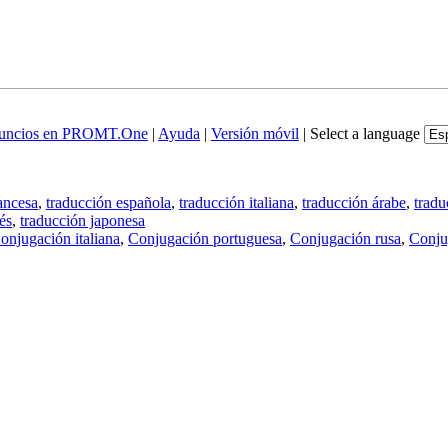
uncios en PROMT.One
|
Ayuda
|
Versión móvil
|
Select a language
ancesa
,
traducción española
,
traducción italiana
,
traducción árabe
,
tradu
és
,
traducción japonesa
onjugación italiana
,
Conjugación portuguesa
,
Conjugación rusa
,
Conju