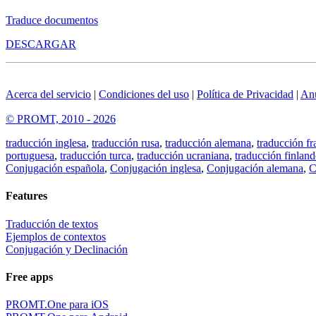
Traduce documentos
DESCARGAR
Acerca del servicio
|
Condiciones del uso
|
Política de Privacidad
|
An
© PROMT, 2010 - 2026
traducción inglesa
,
traducción rusa
,
traducción alemana
,
traducción fr
portuguesa
,
traducción turca
,
traducción ucraniana
,
traducción finland
Conjugación española
,
Conjugación inglesa
,
Conjugación alemana
,
C
Features
Traducción de textos
Ejemplos de contextos
Conjugación y Declinación
Free apps
PROMT.One para iOS