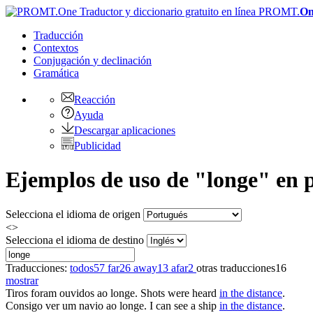
PROMT.
On
Traducción
Contextos
Conjugación
y declinación
Gramática
Reacción
Ayuda
Descargar aplicaciones
Publicidad
Ejemplos de uso de "longe" en p
Selecciona el idioma de origen
<>
Selecciona el idioma de destino
Traducciones:
todos
57
far
26
away
13
afar
2
otras traducciones
16
mostrar
Tiros foram ouvidos
ao longe
.
Shots were heard
in the distance
.
Consigo ver um navio
ao longe
.
I can see a ship
in the distance
.