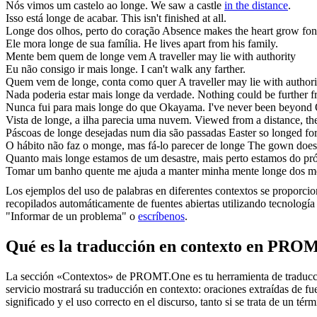
Nós vimos um castelo
ao longe
.
We saw a castle
in the distance
.
Isso está
longe
de acabar.
This isn't finished at all.
Longe
dos olhos, perto do coração
Absence makes the heart grow fon
Ele mora
longe
de sua família.
He lives apart from his family.
Mente bem quem de
longe
vem
A traveller may lie with authority
Eu não consigo ir mais
longe
.
I can't walk any farther.
Quem vem de
longe
, conta como quer
A traveller may lie with authori
Nada poderia estar mais
longe
da verdade.
Nothing could be further fr
Nunca fui para mais
longe
do que Okayama.
I've never been beyond
Vista de
longe
, a ilha parecia uma nuvem.
Viewed from a distance, the
Páscoas de
longe
desejadas num dia são passadas
Easter so longed for
O hábito não faz o monge, mas fá-lo parecer de
longe
The gown does 
Quanto mais
longe
estamos de um desastre, mais perto estamos do pr
Tomar um banho quente me ajuda a manter minha mente
longe
dos me
Los ejemplos del uso de palabras en diferentes contextos se proporcion
recopilados automáticamente de fuentes abiertas utilizando tecnología 
"Informar de un problema" o
escríbenos
.
Qué es la traducción en contexto en PRO
La sección «Contextos» de PROMT.One es tu herramienta de traducción 
servicio mostrará su traducción en contexto: oraciones extraídas de f
significado y el uso correcto en el discurso, tanto si se trata de un t