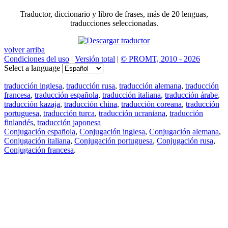
Traductor, diccionario y libro de frases, más de 20 lenguas,
traducciones seleccionadas.
volver arriba
Condiciones del uso
|
Versión total
|
© PROMT, 2010 - 2026
Select a language
traducción inglesa
,
traducción rusa
,
traducción alemana
,
traducción
francesa
,
traducción española
,
traducción italiana
,
traducción árabe
,
traducción kazaja
,
traducción china
,
traducción coreana
,
traducción
portuguesa
,
traducción turca
,
traducción ucraniana
,
traducción
finlandés
,
traducción japonesa
Conjugación española
,
Conjugación inglesa
,
Conjugación alemana
,
Conjugación italiana
,
Conjugación portuguesa
,
Conjugación rusa
,
Conjugación francesa
.
Features
Traducción de textos
Ejemplos de contextos
Conjugación y Declinación