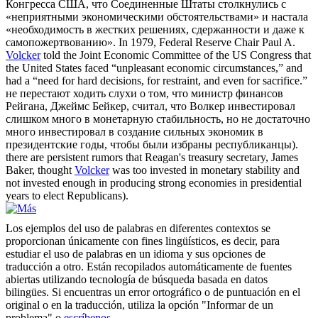
Конгресса США, что Соединенные Штаты столкнулись с
«неприятными экономическими обстоятельствами» и настала
«необходимость в жестких решениях, сдержанности и даже к
самопожертвованию».
In 1979, Federal Reserve Chair Paul A.
Volcker
told the Joint Economic Committee of the US Congress that
the United States faced “unpleasant economic circumstances,” and
had a “need for hard decisions, for restraint, and even for sacrifice.”
не перестают ходить слухи о том, что министр финансов
Рейгана, Джеймс Бейкер, считал, что
Волкер
инвестировал
слишком много в монетарную стабильность, но не достаточно
много инвестировал в создание сильных экономик в
президентские годы, чтобы были избраны республиканцы).
there are persistent rumors that Reagan's treasury secretary, James
Baker, thought
Volcker
was too invested in monetary stability and
not invested enough in producing strong economies in presidential
years to elect Republicans).
Los ejemplos del uso de palabras en diferentes contextos se
proporcionan únicamente con fines lingüísticos, es decir, para
estudiar el uso de palabras en un idioma y sus opciones de
traducción a otro. Están recopilados automáticamente de fuentes
abiertas utilizando tecnología de búsqueda basada en datos
bilingües. Si encuentras un error ortográfico o de puntuación en el
original o en la traducción, utiliza la opción "Informar de un
problema" o
escríbenos
.