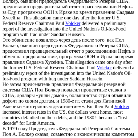
Волкер
, бывший председатель Федерального Резерва США,
предоставил предварительный отчет о расследовании Нефть-
за-Еду, программы ООН в Ираке во время правления Саддама
Хусейна.
This allegation came one day after the former U.S.
Federal Reserve Chairman Paul
Volcker
delivered a preliminary
report of the investigation into the United Nation's Oil-for-Food
program with Iraq under Saddam Hussein.
Это обвинение появилось через день после того, как Пол
Волкер
, бывший председатель Федерального Резерва США,
предоставил предварительный отчет о расследовании Нефть в
обмен на продовольствие, программы ООН в Ираке во время
правления Саддама Хусейна.
This allegation came one day after
the former U.S. Federal Reserve Chairman Paul
Volcker
delivered a
preliminary report of the investigation into the United Nation's Oil-
for-Food program with Iraq under Saddam Hussein.
Но затем председатель правления Федеральной резервной
системы США Пол
Волкер
повысил процентные ставки в
США, доллары «ушли домой», большинство стран объявили
дефолт по своим долгам, и 1980-е гг. стали для Латинской
Америки «потерянным десятилетием».
But then Paul
Volcker
increased interest rates in the US, the dollars went home, most
countries defaulted on their debts, and the 1980’s became a “lost
decade” for Latin America.
В 1979 году Председатель Федеральной Резервной Системы
Пол А.
Волкер
сказал, совместно с экономическим комитетом