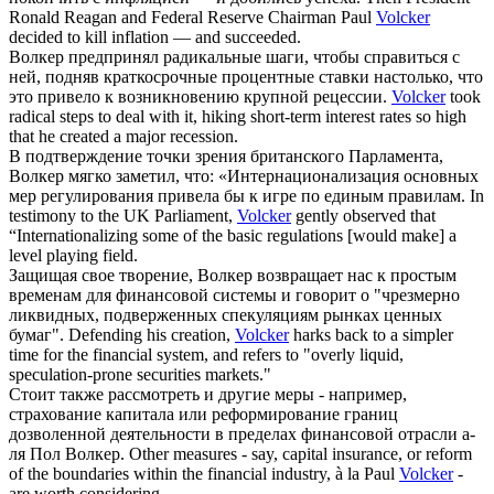
Ronald Reagan and Federal Reserve Chairman Paul
Volcker
decided to kill inflation — and succeeded.
Волкер
предпринял радикальные шаги, чтобы справиться с
ней, подняв краткосрочные процентные ставки настолько, что
это привело к возникновению крупной рецессии.
Volcker
took
radical steps to deal with it, hiking short-term interest rates so high
that he created a major recession.
В подтверждение точки зрения британского Парламента,
Волкер
мягко заметил, что: «Интернационализация основных
мер регулирования привела бы к игре по единым правилам.
In
testimony to the UK Parliament,
Volcker
gently observed that
“Internationalizing some of the basic regulations [would make] a
level playing field.
Защищая свое творение,
Волкер
возвращает нас к простым
временам для финансовой системы и говорит о "чрезмерно
ликвидных, подверженных спекуляциям рынках ценных
бумаг".
Defending his creation,
Volcker
harks back to a simpler
time for the financial system, and refers to "overly liquid,
speculation-prone securities markets."
Стоит также рассмотреть и другие меры - например,
страхование капитала или реформирование границ
дозволенной деятельности в пределах финансовой отрасли а-
ля Пол
Волкер
.
Other measures - say, capital insurance, or reform
of the boundaries within the financial industry, à la Paul
Volcker
-
are worth considering.