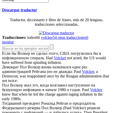
Descargar traductor
Traductor, diccionario y libro de frases, más de 20 lenguas,
traducciones seleccionadas.
Traducciones:
todos
60
volcker
54
otras traducciones
6
mostrar
Если бы
Волкер
не сделал этого, США погрузились бы в
инфляционную спираль.
Had
Volcker
not acted, the US would
have suffered from spiraling inflation.
Демократ Пол
Волкер
вновь назначался один раз
администрацией Рейгана (но не дважды:
Paul
Volcker
, a
Democrat, was reappointed once by the Reagan administration (but
not twice:
Пол
Волкер
знал это, когда возглавил наступление на
бушующую инфляцию в начале 1980-х годов.
Paul
Volcker
knew that when he led the charge against raging inflation in the
early 1980s.
Тогдашний президент Рональд Рейган и председатель
Федерального резерва Пол
Волкер
(Paul Volcker) решили
покончить с инфляцией — и добились успеха.
Then President