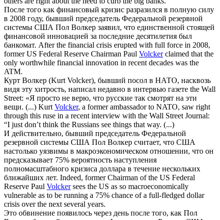
others are right about the need to curb the big banks.
После того как финансовый кризис разразился в полную силу
в 2008 году, бывший председатель Федеральной резервной
системы США Пол
Волкер
заявил, что единственной стоящей
финансовой инновацией за последние десятилетия был
банкомат.
After the financial crisis erupted with full force in 2008,
former US Federal Reserve Chairman Paul
Volcker
claimed that the
only worthwhile financial innovation in recent decades was the
ATM.
Курт
Волкер
(Kurt Volcker), бывший посол в НАТО, насквозь
видя эту хитрость, написал недавно в интервью газете the Wall
Street: «Я просто не верю, что русские так смотрят на эти
вещи. (...)
Kurt
Volcker
, a former ambassador to NATO, saw right
through this ruse in a recent interview with the Wall Street Journal:
“I just don’t think the Russians see things that way. (...)
И действительно, бывший председатель Федеральной
резервной системы США Пол
Волкер
считает, что США
настолько уязвимы в макроэкономическом отношении, что он
предсказывает 75% вероятность наступления
полномасштабного кризиса доллара в течение нескольких
ближайших лет.
Indeed, former Chairman of the US Federal
Reserve Paul
Volcker
sees the US as so macroeconomically
vulnerable as to be running a 75% chance of a full-fledged dollar
crisis over the next several years.
Это обвинение появилось через день после того, как Пол