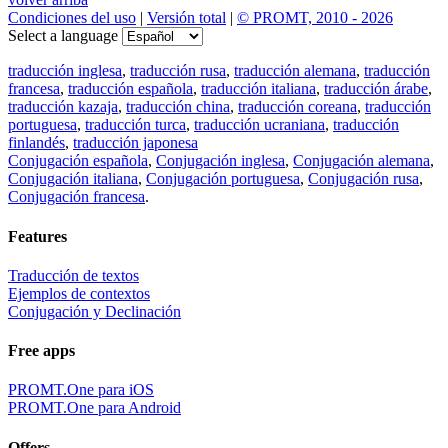
Condiciones del uso
|
Versión total
|
© PROMT, 2010 - 2026
Select a language
traducción inglesa
,
traducción rusa
,
traducción alemana
,
traducción
francesa
,
traducción española
,
traducción italiana
,
traducción árabe
,
traducción kazaja
,
traducción china
,
traducción coreana
,
traducción
portuguesa
,
traducción turca
,
traducción ucraniana
,
traducción
finlandés
,
traducción japonesa
Conjugación española
,
Conjugación inglesa
,
Conjugación alemana
,
Conjugación italiana
,
Conjugación portuguesa
,
Conjugación rusa
,
Conjugación francesa
.
Features
Traducción de textos
Ejemplos de contextos
Conjugación y Declinación
Free apps
PROMT.One para iOS
PROMT.One para Android
Offers