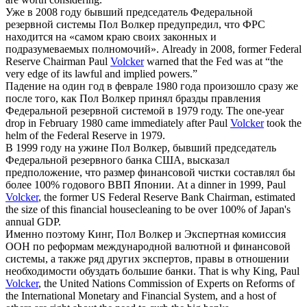
Уже в 2008 году бывший председатель Федеральной
резервной системы Пол
Волкер
предупредил, что ФРС
находится на «самом краю своих законных и
подразумеваемых полномочий».
Already in 2008, former Federal
Reserve Chairman Paul
Volcker
warned that the Fed was at “the
very edge of its lawful and implied powers.”
Падение на один год в феврале 1980 года произошло сразу же
после того, как Пол
Волкер
принял бразды правления
Федеральной резервной системой в 1979 году.
The one-year
drop in February 1980 came immediately after Paul
Volcker
took the
helm of the Federal Reserve in 1979.
В 1999 году на ужине Пол
Волкер
, бывший председатель
Федеральной резервного банка США, высказал
предположение, что размер финансовой чистки составлял бы
более 100% годового ВВП Японии.
At a dinner in 1999, Paul
Volcker
, the former US Federal Reserve Bank Chairman, estimated
the size of this financial housecleaning to be over 100% of Japan's
annual GDP.
Именно поэтому Кинг, Пол
Волкер
и Экспертная комиссия
ООН по реформам международной валютной и финансовой
системы, а также ряд других экспертов, правы в отношении
необходимости обуздать большие банки.
That is why King, Paul
Volcker
, the United Nations Commission of Experts on Reforms of
the International Monetary and Financial System, and a host of