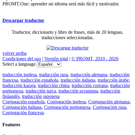
PROMT.One: aprender un idioma será más fácil y motivador.
Descargar traductor
Traductor, diccionario y libro de frases, más de 20 lenguas,
traducciones seleccionadas.
volver arriba
Condiciones del uso
|
Versión total
|
© PROMT, 2010 - 2026
Select a language
traducción inglesa
,
traducción rusa
,
traducción alemana
,
traducción
francesa
,
traducción española
,
traducción italiana
,
traducción árabe
,
traducción kazaja
,
traducción china
,
traducción coreana
,
traducción
portuguesa
,
traducción turca
,
traducción ucraniana
,
traducción
finlandés
,
traducción japonesa
Conjugación española
,
Conjugación inglesa
,
Conjugación alemana
,
Conjugación italiana
,
Conjugación portuguesa
,
Conjugación rusa
,
Conjugación francesa
.
Features