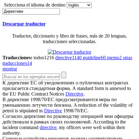
Selecciona el idioma de destino
Descargar traductor
Traductor, diccionario y libro de frases, más de 20 lenguas,
traducciones seleccionadas.
Traducciones:
todos
1216
directive
1140
guideline
60
memo
2
otras
traducciones
14
mostrar
К
директиве
ЕС об уведомлениях о публичных контрактах
прилагается стандартная форма.
A standard form is annexed to
the EU Public Contract Notices
Directive
.
В
директиве
1998/70/EC предусматриваются меры по
уменьшению летучести бензина.
A reduction of the volatility of
petrol is stipulated in
Directive
1998/70/EC.
Согласно
директиве
по руководству операцией мои офицеры
действовали в рамках своих полномочий.
According to the
incident command
directive
, my officers were well within their
authority.
Сцепные устройства прицепов должны соответствовать