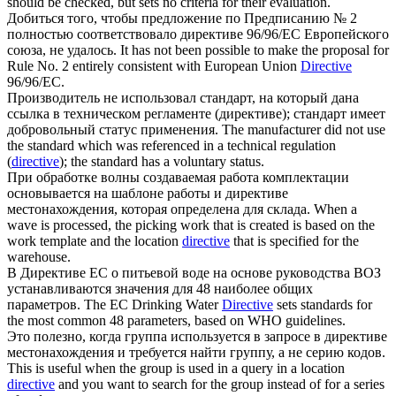
should be checked, but sets no criteria for their evaluation.
Добиться того, чтобы предложение по Предписанию № 2
полностью соответствовало
директиве
96/96/ЕС Европейского
союза, не удалось.
It has not been possible to make the proposal for
Rule No. 2 entirely consistent with European Union
Directive
96/96/EC.
Производитель не использовал стандарт, на который дана
ссылка в техническом регламенте (
директиве
); стандарт имеет
добровольный статус применения.
The manufacturer did not use
the standard which was referenced in a technical regulation
(
directive
); the standard has a voluntary status.
При обработке волны создаваемая работа комплектации
основывается на шаблоне работы и
директиве
местонахождения, которая определена для склада.
When a
wave is processed, the picking work that is created is based on the
work template and the location
directive
that is specified for the
warehouse.
В
Директиве
ЕС о питьевой воде на основе руководства ВОЗ
устанавливаются значения для 48 наиболее общих
параметров.
The EC Drinking Water
Directive
sets standards for
the most common 48 parameters, based on WHO guidelines.
Это полезно, когда группа используется в запросе в
директиве
местонахождения и требуется найти группу, а не серию кодов.
This is useful when the group is used in a query in a location
directive
and you want to search for the group instead of for a series