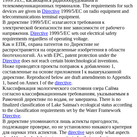
1999/5/EC, касающейся радиооборудования и
телекоммуникационных терминалов.
The requirements for such
devices are given in
Directive
1999/5/EC on radio equipment and
telecommunications terminal equipment.
В
директиве
1999/5/EC излагаются требования к
электрической безопасности вне зависимости от рабочего
напряжения.
Directive
1999/5/EC sets out electrical safety
requirements regardless of operating voltage.
Как и ЕПК, охрана патентов по
Директиве
не
распространяется на определенные изобретения в области
биотехнологий.
As with EPC, patent protection under the
Directive
does not reach certain biotechnological inventions.
Ниже приводятся проекты поправок к добавлению 1,
составленные на основе приложения I к вышеуказанной
директиве
.
Reproduced below are draft amendments to Appendix
1, based on Annex I of the
directive
.
Классификация экологического состояния озера Сайма
согласно классификационным требованиям, указываемым в
Рамочной
директиве
по водам, не завершена.
There is no
finalized classification of Lake Saimaa's ecological status according
to the classification requirements set by the Water Framework
Directive
.
В
директиве
упоминаются лишь аспекты пригодности,
подлежащие проверке, но не установлено никакого критерия
для оценки этих аспектов.
The
directive
says only what aspects