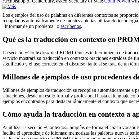
Archbishop of Canterbury, asked Secretary of State
Colin Powell
why 
Los ejemplos del uso de palabras en diferentes contextos se proporcion
recopilados automáticamente de fuentes abiertas utilizando tecnología 
"Informar de un problema" o
escríbenos
.
Qué es la traducción en contexto en PRO
La sección «Contextos» de PROMT.One es tu herramienta de traducción 
servicio mostrará su traducción en contexto: oraciones extraídas de f
significado y el uso correcto en el discurso, tanto si se trata de un t
Millones de ejemplos de uso procedentes de
Millones de ejemplos de traducción se recopilan automáticamente a parti
situaciones, desde un estilo formal y profesional hasta el lenguaje co
ejemplos encontrados para destacar rápidamente el contexto que neces
Cómo ayuda la traducción en contexto a a
Al utilizar la sección «Contextos» amplías de forma eficaz tu vocabula
facilita el aprendizaje de idiomas: memorizas las palabras nuevas ten
traducción en contexto de PROMT.One: aprender un idioma será más 