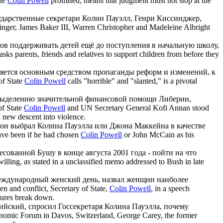
ate
Colin Powell
promised, means that judgment must not stop at the
сударственные секретари
Колин Пауэлл
, Генри Киссинджер,
inger, James Baker III, Warren Christopher and Madeleine Albright
ов поддерживать детей ещё до поступления в начальную школу,
 asks parents, friends and relatives to support children from before they
яется основным средством пропаганды реформ и изменений, к
of State
Colin Powell
calls "horrible" and "slanted," is a pivotal
ыделению значительной финансовой помощи Либерии,
of State
Colin Powell
and UN Secretary General Kofi Annan stood
a new descent into violence.
ы он выбрал
Колина Пауэлла
или Джона Маккейна в качестве
ave been if he had chosen
Colin Powell
or John McCain as his
есованной Бушу в конце августа 2001 года - пойти на что
willing, as stated in a unclassified memo addressed to Bush in late
 Международный женский день, назвал женщин наиболее
n and conflict, Secretary of State,
Colin Powell
, in a speech
tures break down.
йский, спросил Госсекретаря
Колина Пауэлла
, почему
onomic Forum in Davos, Switzerland, George Carey, the former