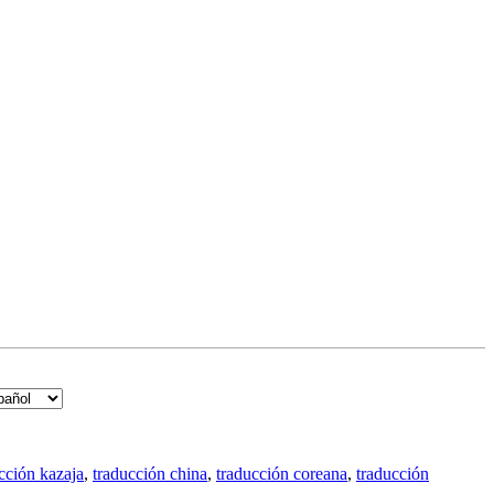
cción kazaja
,
traducción china
,
traducción coreana
,
traducción