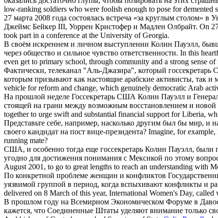
оказались достаточно глупы, чтобы позировать на этих страшн
low-ranking soldiers who were foolish enough to pose for demented s
27 марта 2008 года состоялась встреча «за круглым столом» 
Джеймс Бейкер III, Уоррен Кристофер и Мадлен Олбрайт.
On 27
took part in a conference at the University of Georgia.
В своём искреннем и личном выступлении
Колин Пауэлл
, быв
через общество и сильное чувство ответственности.
In this heart
even get to primary school, through community and a strong sense of r
Фактически, телеканал "Аль-Джазира", который госсекретар
которым призывают как настоящие арабские активисты, так и 
vehicle for reform and change, which genuinely democratic Arab activi
На прошлой неделе Госсекретарь США
Колин Пауэлл
и Генера
стоящей на грани между возможным восстановлением и новой 
together to urge swift and substantial financial support for Liberia, w
Представьте себе, например, насколько другим был бы мир, и 
своего кандидат на пост вице-президента?
Imagine, for example, 
running mate?
США, и особенно тогда еще госсекретарь
Колин Пауэлл
, были 
угодно для достижения понимания с Мексикой по этому вопрос
August 2001, to go to great lengths to reach an understanding with Me
По конкретной проблеме женщин и конфликтов Государственн
уязвимой группой в период, когда вспыхивают конфликты и р
delivered on 8 March of this year, International Women's Day, called
В прошлом году на Всемирном Экономическом Форуме в Даво
кажется, что Соединенные Штаты уделяют внимание только свое