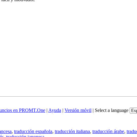
uncios en PROMT.One
|
Ayuda
|
Versión móvil
|
Select a language
ancesa
,
traducción española
,
traducción italiana
,
traducción árabe
,
tradu
és
,
traducción japonesa