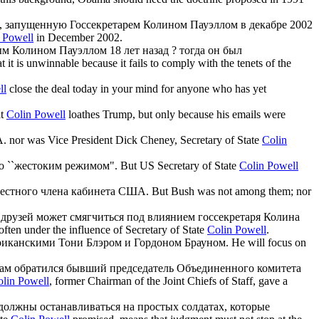
, запущенную Госсекретарем
Колином Пауэллом
в декабре 2002
 Powell
in December 2002.
ным
Колином Пауэллом
18 лет назад ? тогда он был
t it is unwinnable because it fails to comply with the tenets of the
ll
close the deal today in your mind for anyone who has yet
at
Colin Powell
loathes Trump, but only because his emails were
А.
nor was Vice President Dick Cheney, Secretary of State
Colin
о ``жестоким режимом".
But US Secretary of State
Colin Powell
вестного члена кабинета США.
But Bush was not among them; nor
 друзей может смягчиться под влиянием госсекретаря
Колина
often under the influence of Secretary of State
Colin Powell
.
риканскими Тони Блэром и Гордоном Брауном.
He will focus on
кам обратился бывший председатель Объединенного комитета
lin Powell
, former Chairman of the Joint Chiefs of Staff, gave a
 должны останавливаться на простых солдатах, которые