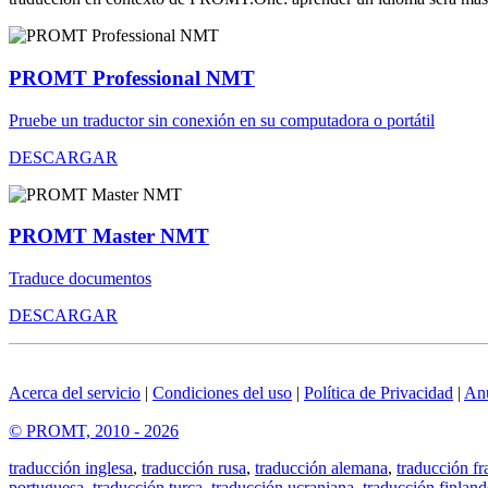
PROMT Professional NMT
Pruebe un traductor sin conexión en su computadora o portátil
DESCARGAR
PROMT Master NMT
Traduce documentos
DESCARGAR
Acerca del servicio
|
Condiciones del uso
|
Política de Privacidad
|
An
© PROMT, 2010 - 2026
traducción inglesa
,
traducción rusa
,
traducción alemana
,
traducción fr
portuguesa
,
traducción turca
,
traducción ucraniana
,
traducción finland