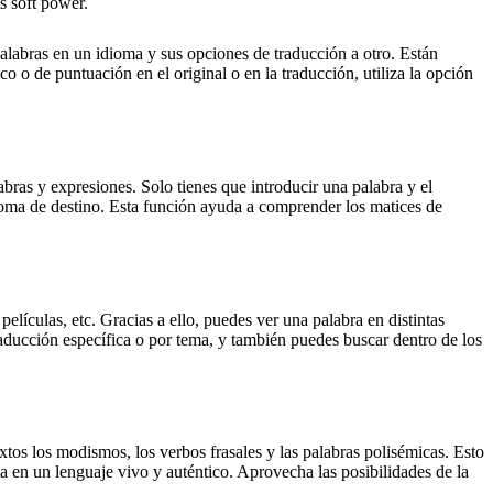
s soft power.
palabras en un idioma y sus opciones de traducción a otro. Están
o o de puntuación en el original o en la traducción, utiliza la opción
ras y expresiones. Solo tienes que introducir una palabra y el
dioma de destino. Esta función ayuda a comprender los matices de
elículas, etc. Gracias a ello, puedes ver una palabra en distintas
traducción específica o por tema, y también puedes buscar dentro de los
xtos los modismos, los verbos frasales y las palabras polisémicas. Esto
a en un lenguaje vivo y auténtico. Aprovecha las posibilidades de la