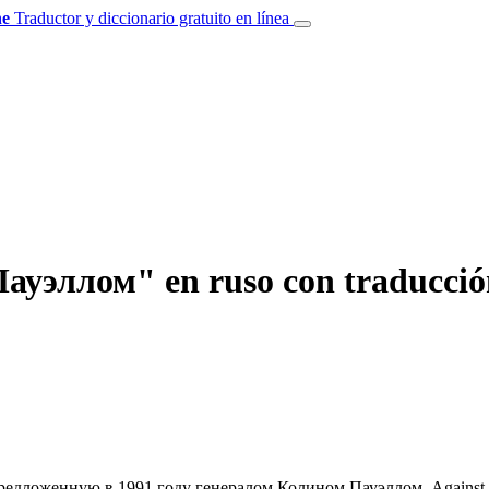
e
Traductor y diccionario gratuito en línea
уэллом" en ruso con traducción
предложенную в 1991 году генералом
Колином Пауэллом
.
Against