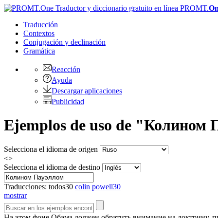
PROMT.
On
Traducción
Contextos
Conjugación
y declinación
Gramática
Reacción
Ayuda
Descargar aplicaciones
Publicidad
Ejemplos de uso de "Колином Па
Selecciona el idioma de origen
<>
Selecciona el idioma de destino
Traducciones:
todos
30
colin powell
30
mostrar
На этом фоне Обама должен обратить внимание на доктрину, 