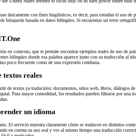
the United States seemed to focus only on its hard power rather than it
an únicamente con fines lingüísticos, es decir, para estudiar el uso de 
de búsqueda basada en datos bilingües. Si encuentras un error ortográfic
MT.One
en contexto, que te permite encontrar ejemplos reales de uso de palab
uentes bilingües donde esa palabra aparece junto con su traducción al i
érmino poco frecuente como de una expresión cotidiana.
 textos reales
r de textos ya traducidos: documentos, sitios web, libros, diálogos de p
loquial. Para mayor comodidad, los resultados pueden filtrarse por una 
itas.
prender un idioma
rio. El servicio muestra claramente cómo se traducen en distintos conte
iendo en cuenta su uso real y ves al mismo tiempo una traducción correct
fácil y motivador.