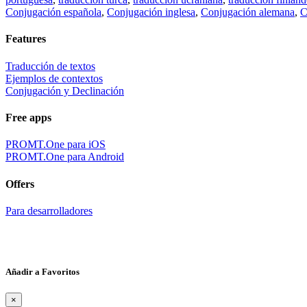
Conjugación española
,
Conjugación inglesa
,
Conjugación alemana
,
C
Features
Traducción de textos
Ejemplos de contextos
Conjugación y Declinación
Free apps
PROMT.One para iOS
PROMT.One para Android
Offers
Para desarrolladores
Añadir a Favoritos
×