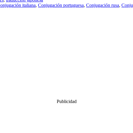
onjugación italiana
,
Conjugación portuguesa
,
Conjugación rusa
,
Conju
Publicidad