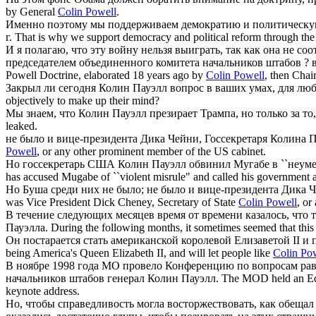
by General
Colin Powell
.
Именно поэтому мы поддерживаем демократию и политическу
г.
That is why we support democracy and political reform through the 
И я полагаю, что эту войну нельзя выиграть, так как она не 
председателем объединенного комитета начальников штабов ? 
Powell Doctrine, elaborated 18 years ago by
Colin Powell
, then Chair
Закрыл ли сегодня
Колин Пауэлл
вопрос в ваших умах, для люб
objectively to make up their mind?
Мы знаем, что
Колин Пауэлл
презирает Трампа, но только за то
leaked.
не было и вице-президента Дика Чейни, Госсекретаря
Колина П
Powell
, or any other prominent member of the US cabinet.
Но госсекретарь США
Колин Пауэлл
обвинил Мугабе в ``неуме
has accused Mugabe of ``violent misrule" and called his government a
Но Буша среди них не было; не было и вице-президента Дика 
was Vice President Dick Cheney, Secretary of State
Colin Powell
, or
В течение следующих месяцев время от времени казалось, что 
Пауэлла
.
During the following months, it sometimes seemed that this a
Он постарается стать американской королевой Елизаветой II и
being America's Queen Elizabeth II, and will let people like
Colin Po
В ноябре 1998 года МО провело Конференцию по вопросам рав
начальников штабов генерал
Колин Пауэлл
.
The MOD held an Equ
keynote address.
Но, чтобы справедливость могла восторжествовать, как обещ