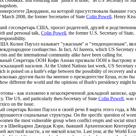
ых снимках.
But ensuring that "justice is done," as US Secretary of St
napshots.
в Университете Джорджии, на которой присутствовали бывшие го
 March 2008, the former Secretaries of State
Colin Powell
, Henry Kiss
ший госсекретарь США, просит родителей, друзей и родственник
felt and personal talk,
Colin Powell
, the former U.S. Secretary of State,
esponsibility.
ь США
Колин Пауэлл
называет "ужасным" и "тенденциозным", явл
международное сообщество.
In fact, Al Jazeera, which US Secretary 
sts and the international community alike have been calling for.
льный Секретарь ООН Кофи Аннан призвали ООН к быстрому в
эскалацией насилия.
At the United Nations last week, US Secretary 
hich is poised on a knife's edge between the possibility of recovery and 
насколько другим было бы мнение о президентстве Буша, если б
how different the world and the opinions of Bush's presidency might h
готовы - как изложено в незасекреченной докладной записке, адр
у.
The US, and particularly then-Secretary of State
Colin Powell
, was 
xico on the issue.
ый секретарь
Колин Пауэлл
в своей речи 8 марта этого года, в
азрушаются социальные структуры.
On the specific question of wome
 women the most vulnerable group when conflict erupts and social struc
се в Швейцарии Джордж Кэри, бывший Архиепископ Кентербери
й жесткой власти, а не мягкой власти.
Last year, at the World Ec