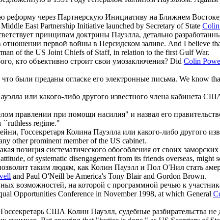
ю реформу через Партнерскую Инициативу на Ближнем Востоке
Middle East Partnership Initiative launched by Secretary of State
Colin
соответствует принципам доктрины Пауэлла, детально разработан
в отношении первой войны в Персидском заливе.
And I believe tha
man of the US Joint Chiefs of Staff, in relation to the first Gulf War.
ого, кто объективно строит свои умозаключения?
Did
Colin Powe
, что были преданы огласке его электронные письма.
We know th
ауэлла
или какого-либо другого известного члена кабинета СШ
лом правлении при помощи насилия" и назвал его правительств
 ``ruthless regime."
Чейни, Госсекретаря
Колина Пауэлла
или какого-либо другого из
 any other prominent member of the US cabinet.
такая позиция систематического обособления от своих заморских
ttitude, of systematic disengagement from its friends overseas, might s
 позволит таким людям, как
Колин Пауэлл
и Пол О'Нил стать аме
well
and Paul O'Neill be America's Tony Blair and Gordon Brown.
ных возможностей, на которой с программной речью к участни
al Opportunities Conference in November 1998, at which General
Co
ал Госсекретарь США
Колин Пауэлл
, судебные разбирательства не