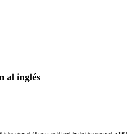
 al inglés
 this background, Obama should heed the doctrine proposed in 1991