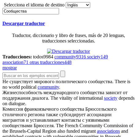
Selecciona el idioma de destino
Descargar traductor
Traductor, diccionario y libro de frases, más de 20 lenguas,
traducciones seleccionadas.
Traducciones:
todos
9984
community
9316
society
149
association
71
otras traducciones
448
mostrar
Не существует мирового политического
сообщества
.
There is
no world political
community
.
Жизнеспособность международного
сообщества
зависит от
поддержания диалога.
The vitality of international
society
depends
on dialogue.
Комиссия франкоязычного
сообщества
Брюссельского
столичного региона также субсидирует ассоциации
мигрантов и устанавливает контакты с уязвимыми
сообществами Брюсселя.
The French Community Commission of
the Brussels-Capital Region also funded migrant
associations
and
established contracts with vulnerable communities in Brussels.