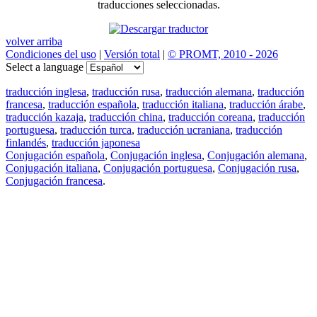
traducciones seleccionadas.
volver arriba
Condiciones del uso
|
Versión total
|
© PROMT, 2010 - 2026
Select a language
traducción inglesa
,
traducción rusa
,
traducción alemana
,
traducción
francesa
,
traducción española
,
traducción italiana
,
traducción árabe
,
traducción kazaja
,
traducción china
,
traducción coreana
,
traducción
portuguesa
,
traducción turca
,
traducción ucraniana
,
traducción
finlandés
,
traducción japonesa
Conjugación española
,
Conjugación inglesa
,
Conjugación alemana
,
Conjugación italiana
,
Conjugación portuguesa
,
Conjugación rusa
,
Conjugación francesa
.
Features
Traducción de textos
Ejemplos de contextos
Conjugación y Declinación
Free apps