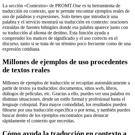
La sección «Contextos» de PROMT.One es tu herramienta de
traducción en contexto, que te permite encontrar ejemplos reales de
uso de palabras y expresiones. Solo tienes que introducir una
palabra y el servicio mostrará su traducción en contexto: oraciones
extraídas de fuentes bilingües donde esa palabra aparece junto con
su traducción al idioma de destino. Esta función ayuda a
comprender los matices de significado y el uso correcto en el
discurso, tanto si se trata de un término poco frecuente como de una
expresión cotidiana.
Millones de ejemplos de uso procedentes
de textos reales
Millones de ejemplos de traducción se recopilan automáticamente a
partir de textos ya traducidos: documentos, sitios web, libros,
diálogos de películas, etc. Gracias a ello, puedes ver una palabra en
distintas situaciones, desde un estilo formal y profesional hasta el
lenguaje coloquial. Para mayor comodidad, los resultados pueden
filtrarse por una traducción específica o por tema, y también puedes
buscar dentro de los ejemplos encontrados para destacar
rápidamente el contexto que necesitas.
Cómo ayuda la traducción en contexto a