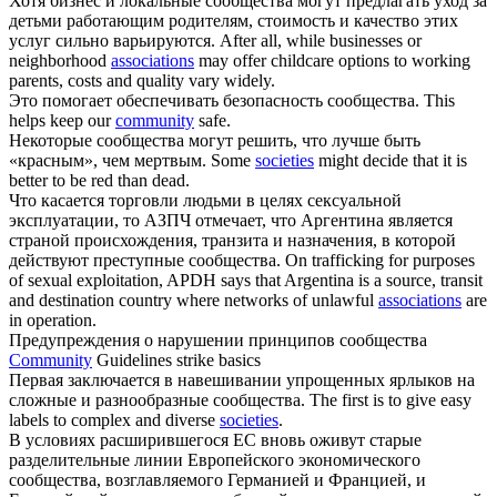
Хотя бизнес и локальные
сообщества
могут предлагать уход за
детьми работающим родителям, стоимость и качество этих
услуг сильно варьируются.
After all, while businesses or
neighborhood
associations
may offer childcare options to working
parents, costs and quality vary widely.
Это помогает обеспечивать безопасность
сообщества
.
This
helps keep our
community
safe.
Некоторые
сообщества
могут решить, что лучше быть
«красным», чем мертвым.
Some
societies
might decide that it is
better to be red than dead.
Что касается торговли людьми в целях сексуальной
эксплуатации, то АЗПЧ отмечает, что Аргентина является
страной происхождения, транзита и назначения, в которой
действуют преступные
сообщества
.
On trafficking for purposes
of sexual exploitation, APDH says that Argentina is a source, transit
and destination country where networks of unlawful
associations
are
in operation.
Предупреждения о нарушении принципов
сообщества
Community
Guidelines strike basics
Первая заключается в навешивании упрощенных ярлыков на
сложные и разнообразные
сообщества
.
The first is to give easy
labels to complex and diverse
societies
.
В условиях расширившегося ЕС вновь оживут старые
разделительные линии Европейского экономического
сообщества
, возглавляемого Германией и Францией, и