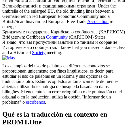
Европейской ассоциации свободной торговли, возглавляемой
Великобританией и скандинавскими странами.
Under the
umbrella of the enlarged EU, the old dividing lines between a
German/French-led European Economic Community and a
British/Scandinavian-led European Free Trade
Association
re-
emerge.
Бриджтаун: государства Карибского
сообщества
(КАРИКОМ)
Bridgetown: Caribbean
Community
(CARICOM) States
Я знаю, что вы пропустили занятие по танцам и собрание
Исторического
сообщества
.
I know that you missed a dance class
and a Historical
Society
meeting.
Los ejemplos del uso de palabras en diferentes contextos se
proporcionan únicamente con fines lingüísticos, es decir, para
estudiar el uso de palabras en un idioma y sus opciones de
traducción a otro. Están recopilados automáticamente de fuentes
abiertas utilizando tecnología de búsqueda basada en datos
bilingües. Si encuentras un error ortográfico o de puntuación en el
original o en la traducción, utiliza la opción "Informar de un
problema" o
escríbenos
.
Qué es la traducción en contexto en
PROMT.One