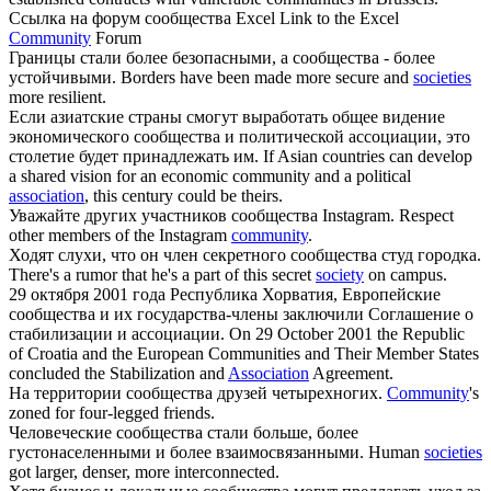
Ссылка на форум
сообщества
Excel
Link to the Excel
Community
Forum
Границы стали более безопасными, а
сообщества
- более
устойчивыми.
Borders have been made more secure and
societies
more resilient.
Если азиатские страны смогут выработать общее видение
экономического
сообщества
и политической ассоциации, это
столетие будет принадлежать им.
If Asian countries can develop
a shared vision for an economic community and a political
association
, this century could be theirs.
Уважайте других участников
сообщества
Instagram.
Respect
other members of the Instagram
community
.
Ходят слухи, что он член секретного
сообщества
студ городка.
There's a rumor that he's a part of this secret
society
on campus.
29 октября 2001 года Республика Хорватия, Европейские
сообщества
и их государства-члены заключили Соглашение о
стабилизации и ассоциации.
On 29 October 2001 the Republic
of Croatia and the European Communities and Their Member States
concluded the Stabilization and
Association
Agreement.
На территории
сообщества
друзей четырехногих.
Community
's
zoned for four-legged friends.
Человеческие
сообщества
стали больше, более
густонаселенными и более взаимосвязанными.
Human
societies
got larger, denser, more interconnected.