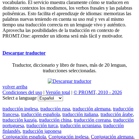
vocabulario. El servicio muestra claramente cómo se traducen en
distintos contextos los modismos, los verbos frasales y las palabras
polisémicas. Esto facilita el aprendizaje de idiomas: memorizas las
palabras nuevas teniendo en cuenta su uso real y ves al mismo
tiempo una traducción correcta en un lenguaje vivo y auténtico.
Aprovecha las posibilidades de la traducción en contexto de
PROMT.One: aprender un idioma será más fácil y motivador.
Descargar traductor
Traductor, diccionario y libro de frases, más de 20 lenguas,
traducciones seleccionadas.
volver arriba
Condiciones del uso
|
Versión total
|
© PROMT, 2010 - 2026
Select a language
traducción inglesa
,
traducción rusa
,
traducción alemana
,
traducción
francesa
,
traducción española
,
traducción italiana
,
traducción árabe
,
traducción kazaja
,
traducción china
,
traducción coreana
,
traducción
portuguesa
,
traducción turca
,
traducción ucraniana
,
traducción
finlandés
,
traducción japonesa
Conjugación española
,
Conjugación inglesa
,
Conjugación alemana
,