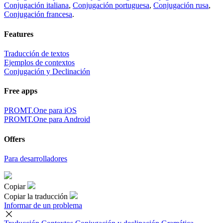
Conjugación italiana
,
Conjugación portuguesa
,
Conjugación rusa
,
Conjugación francesa
.
Features
Traducción de textos
Ejemplos de contextos
Conjugación y Declinación
Free apps
PROMT.One para iOS
PROMT.One para Android
Offers
Para desarrolladores
Copiar
Copiar la traducción
Informar de un problema