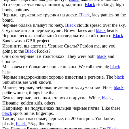
Эти
черные
чулочки, шпильки, задницы.
Black
stockings, high
boots, bottoms.
Черные
, кружевные трусики на доске.
Black
, lacy panties on the
board.
Черные
облака плывут по небу.
Black
clouds spread over the sky.
Смуглые лица и
черные
души.
Brown faces and
black
hearts.
Черные
пески - глобальный исследовательский проект.
Black
Sands was a GBR project.
Извините, вы едете на
Черные
Скалы?
Pardon me, are you
going to the
Black
Rocks?
Они оба
черные
и в толстовках.
They were both
black
and
hoodies.
Мы зовем их большие
черные
шляпы.
We call them big
black
hats.
Чёрные
внедорожники хорошо известны в регионе.
The
black
Suburbans are well-known.
Милые,
черные
, небольшие женщины, думаю так.
Nice,
black
,
petite women, things like that.
Белые,
черные
, испанки, старухи и другие.
White,
black
,
Hispanic, golden girls, others.
Например, на подушечках пальцев
черные
пятна.
Like these
black
spots on his fingertips.
Такие, пластмассовые,
черные
, на 200 литров.
You know,
plastic,
black
, 55-gallon type.
Его
Черные
Врата охраняются не только орками.
Lts
Black