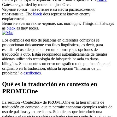
Gates are guarded by more than just Orcs.
Чёрные
точки - известные нам места расположения
противника.
The
black
dots represent known enemy
emplacements.
Вещи не всегда такие
черные
, как выглядят.
Things ain't always
as
black
as they looks.
Los ejemplos del uso de palabras en diferentes contextos se
proporcionan únicamente con fines lingüísticos, es decir, para
estudiar el uso de palabras en un idioma y sus opciones de
traducción a otro. Están recopilados automáticamente de fuentes
abiertas utilizando tecnología de búsqueda basada en datos
bilingües. Si encuentras un error ortográfico o de puntuación en el
original o en la traducción, utiliza la opción "Informar de un
problema" o
escríbenos
.
Qué es la traducción en contexto en
PROMT.One
La sección «Contextos» de PROMT.One es tu herramienta de
traducción en contexto, que te permite encontrar ejemplos reales de
uso de palabras y expresiones. Solo tienes que introducir una
palabra y el servicio mostrará su traducción en contexto: oraciones