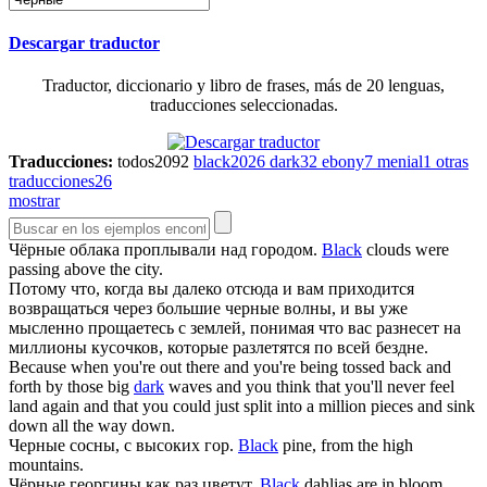
Descargar traductor
Traductor, diccionario y libro de frases, más de 20 lenguas,
traducciones seleccionadas.
Traducciones:
todos
2092
black
2026
dark
32
ebony
7
menial
1
otras
traducciones
26
mostrar
Чёрные
облака проплывали над городом.
Black
clouds were
passing above the city.
Потому что, когда вы далеко отсюда и вам приходится
возвращаться через большие
черные
волны, и вы уже
мысленно прощаетесь с землей, понимая что вас разнесет на
миллионы кусочков, которые разлетятся по всей бездне.
Because when you're out there and you're being tossed back and
forth by those big
dark
waves and you think that you'll never feel
land again and that you could just split into a million pieces and sink
down all the way down.
Черные
сосны, с высоких гор.
Black
pine, from the high
mountains.
Чёрные
георгины как раз цветут.
Black
dahlias are in bloom.