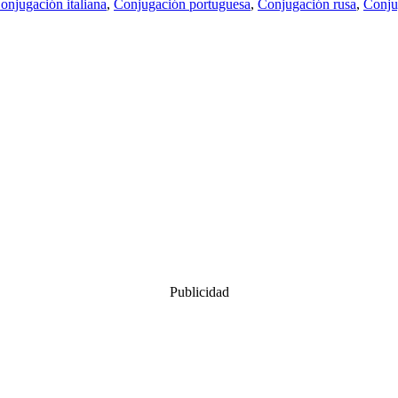
onjugación italiana
,
Conjugación portuguesa
,
Conjugación rusa
,
Conju
Publicidad