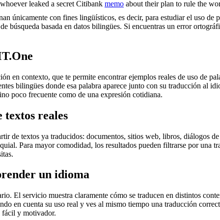
or whoever leaked a secret Citibank
memo
about their plan to rule the wor
an únicamente con fines lingüísticos, es decir, para estudiar el uso de 
de búsqueda basada en datos bilingües. Si encuentras un error ortográfic
MT.One
en contexto, que te permite encontrar ejemplos reales de uso de palab
uentes bilingües donde esa palabra aparece junto con su traducción al i
érmino poco frecuente como de una expresión cotidiana.
 textos reales
r de textos ya traducidos: documentos, sitios web, libros, diálogos de p
loquial. Para mayor comodidad, los resultados pueden filtrarse por una 
itas.
prender un idioma
rio. El servicio muestra claramente cómo se traducen en distintos conte
iendo en cuenta su uso real y ves al mismo tiempo una traducción correct
fácil y motivador.