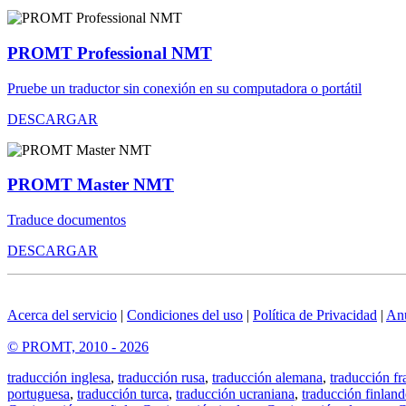
PROMT Professional NMT
Pruebe un traductor sin conexión en su computadora o portátil
DESCARGAR
PROMT Master NMT
Traduce documentos
DESCARGAR
Acerca del servicio
|
Condiciones del uso
|
Política de Privacidad
|
An
© PROMT, 2010 - 2026
traducción inglesa
,
traducción rusa
,
traducción alemana
,
traducción fr
portuguesa
,
traducción turca
,
traducción ucraniana
,
traducción finland