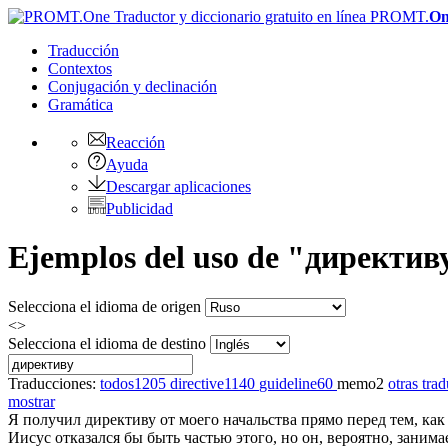
PROMT.
On
Traducción
Contextos
Conjugación
y declinación
Gramática
Reacción
Ayuda
Descargar aplicaciones
Publicidad
Ejemplos del uso de "директив
Selecciona el idioma de origen
<>
Selecciona el idioma de destino
Traducciones:
todos
1205
directive
1140
guideline
60
memo
2
otras tra
mostrar
Я получил
директиву
от моего начальства прямо перед тем, как 
Иисус отказался бы быть частью этого, но он, вероятно, занима