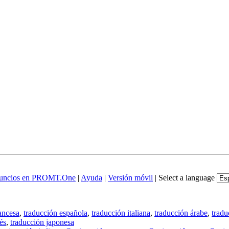
uncios en PROMT.One
|
Ayuda
|
Versión móvil
|
Select a language
ancesa
,
traducción española
,
traducción italiana
,
traducción árabe
,
tradu
és
,
traducción japonesa