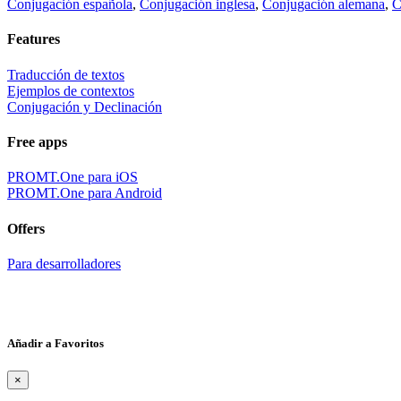
Conjugación española
,
Conjugación inglesa
,
Conjugación alemana
,
C
Features
Traducción de textos
Ejemplos de contextos
Conjugación y Declinación
Free apps
PROMT.One para iOS
PROMT.One para Android
Offers
Para desarrolladores
Añadir a Favoritos
×