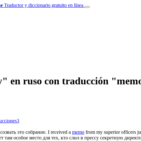
e
Traductor y diccionario gratuito en línea
у" en ruso con traducción "mem
ducciones
3
созвать это собрание.
I received a
memo
from my superior officers jus
ет там особое место для тех, кто слил в прессу секретную
директ