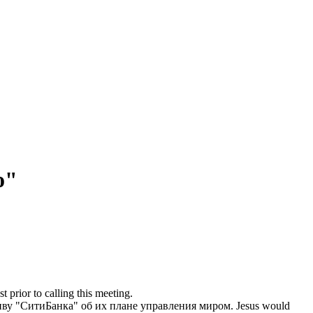
o"
t prior to calling this meeting.
иву
"СитиБанка" об их плане управления миром.
Jesus would