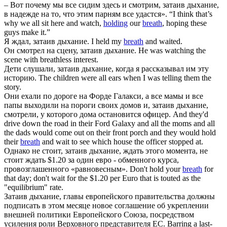
– Вот почему мы все сидим здесь и смотрим,
затаив дыхание
,
в надежде на то, что этим парням все удастся».
“I think that’s
why we all sit here and watch,
holding
our
breath
, hoping these
guys make it.”
Я ждал,
затаив дыхание
.
I held my
breath
and waited.
Он смотрел на сцену,
затаив дыхание
.
He was watching the
scene with breathless interest.
Дети слушали,
затаив дыхание
, когда я рассказывал им эту
историю.
The children were all ears when I was telling them the
story.
Они ехали по дороге на Форде Галакси, а все мамы и все
папы выходили на пороги своих домов и,
затаив дыхание
,
смотрели, у которого дома остановится офицер.
And they'd
drive down the road in their Ford Galaxy and all the moms and all
the dads would come out on their front porch and they would hold
their
breath
and wait to see which house the officer stopped at.
Однако не стоит,
затаив дыхание
, ждать этого момента, не
стоит ждать $1.20 за один евро - обменного курса,
провозглашенного «равновесным».
Don't hold your
breath
for
that day; don't wait for the $1.20 per Euro that is touted as the
"equilibrium" rate.
Затаив дыхание
, главы европейского правительства должны
подписать в этом месяце новое соглашение об укреплении
внешней политики Европейского Союза, посредством
усиления роли Верховного представителя ЕС.
Barring a last-