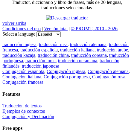
Traductor, diccionario y libro de frases, más de 20 lenguas,
traducciones seleccionadas.
volver arriba
Condiciones del uso
|
Versión total
|
© PROMT, 2010 - 2026
Select a language
traducción inglesa
,
traducción rusa
,
traducción alemana
,
traducción
francesa
,
traducción española
,
traducción italiana
,
traducción árabe
,
traducción kazaja
,
traducción china
,
traducción coreana
,
traducción
portuguesa
,
traducción turca
,
traducción ucraniana
,
traducción
finlandés
,
traducción japonesa
Conjugación española
,
Conjugación inglesa
,
Conjugación alemana
,
Conjugación italiana
,
Conjugación portuguesa
,
Conjugación rusa
,
Conjugación francesa
.
Features
Traducción de textos
Ejemplos de contextos
Conjugación y Declinación
Free apps