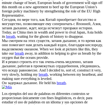
minute change of heart, European heads of government will sign off
this month on a new agreement to beef up the European Union’s
foreign policy machinery by strengthening the role of the EU High
Representative.
Сегодня, по мере того, как Китай приобретает богатство и
могущество, позволяющее ему соперничать с Японией, Азия,
затаив дыхание
, ждет, когда исчезнут призраки истории.
Today, as China rises in wealth and power to rival Japan, Asia holds
its
breath
, waiting for the ghosts of history to disappear.
Мы смотрим на этих существ,
затаив дыхание
, в то время как
они помогают нам делать каждый вздох, благодаря кислороду,
выделяемому океаном.
When we look at pictures like this, they
take our
breath
away, in addition to helping to give us breath by the
oxygen that the oceans provide.
И я решил строить его так очень-очень медленно,
затаив
дыхание
, работая в промежутках сердцебиения, убедившись,
что всюду равновесие.
And I decided to, sort of, construct it very,
very slowly, holding my
breath
, working between my heartbeat, and
making sure everything is leveled.
Он задержал
дыхание
.
He held his
breath
.
Los ejemplos del uso de palabras en diferentes contextos se
proporcionan únicamente con fines lingüísticos, es decir, para
estudiar el uso de palabras en un idioma y sus opciones de