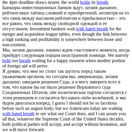
the 4pm deadline draws nearer, the world
holds
its
breath
.
Банкиры инвестиционных банков ждут,
затаив дыхание
,
рейтинговых таблиц слияний и приобретений, несмотря на то
что связь между высоким рейтингом и прибыльностью – это
все равно, что связь между свободной одеждой и ее
отсутствием.
Investment bankers wait
with bated breath
for the
merger and acquisition league tables, even though the link between
a high ranking and profitability is somewhere between loose and
non-existent.
Мы,
затаив дыхание
, наивно ждем счастливого момента, когда
прибудет следующая порция иностранной помощи.
We naively
hold
our
breath
waiting for a happy moment when another portion
of foreign aid will arrive.
Я думаю, что мне не стоит так шутить перед таким
уважаемым органом, но сегодня мы, американцы,
затаив
дыхание
, ожидаем решения Суда, и я могу заверить всех в
том, что каким бы ни было решение Верховного суда
Соединенных Штатов, обе политические партии согласятся с
этим решением и согласятся без каких-либо колебаний, и мы
будем двигаться вперед.
I guess I should not be so facetious
before such an august body, but we Americans today are waiting
with bated breath
to see what our Court does, and I can assure you
all that, whatever the Supreme Court of the United States decides,
both political parties will accept, and accept without hesitation, and
we will move forward.