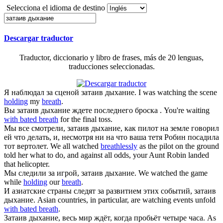
Selecciona el idioma de destino
Descargar traductor
Traductor, diccionario y libro de frases, más de 20 lenguas,
traducciones seleccionadas.
Я наблюдал за сценой
затаив дыхание
.
I was watching the scene
holding
my
breath
.
Вы
затаив дыхание
ждете последнего броска .
You're waiting
with bated breath
for the final toss.
Мы все смотрели,
затаив дыхание
, как пилот на земле говорил
ей что делать, и, несмотря ни на что ваша тетя Робин посадила
тот вертолет.
We all watched
breathlessly
as the pilot on the ground
told her what to do, and against all odds, your Aunt Robin landed
that helicopter.
Мы следили за игрой,
затаив дыхание
.
We watched the game
while
holding
our
breath
.
И азиатские страны следят за развитием этих событий,
затаив
дыхание
.
Asian countries, in particular, are watching events unfold
with bated breath
.
Затаив дыхание
, весь мир ждёт, когда пробьёт четыре часа.
As