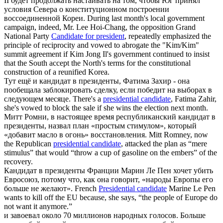
II будет продолжать настаивать на том, чтобы Юг принял
условия Севера о конституционном построении
воссоединенной Кореи.
During last month's local government
campaign, indeed, Mr. Lee Hoi-Chang, the opposition Grand
National Party
Candidate for president
, repeatedly emphasized the
principle of reciprocity and vowed to abrogate the "Kim/Kim"
summit agreement if Kim Jong Il's government continued to insist
that the South accept the North's terms for the constitutional
construction of a reunified Korea.
Тут ещё и
кандидат в президенты
, Фатима Захир - она
пообещала заблокировать сделку, если победит на выборах в
следующем месяце.
There's a
presidential candidate
, Fatima Zahir,
she's vowed to block the sale if she wins the election next month.
Митт Ромни, в настоящее время республиканский
кандидат в
президенты
, назвал план «простым стимулом», который
«добавит масло в огонь» восстановления.
Mitt Romney, now
the Republican
presidential candidate
, attacked the plan as “mere
stimulus” that would “throw a cup of gasoline on the embers” of the
recovery.
Кандидат в президенты
Франции Марин Ле Пен хочет убить
Евросоюз, потому что, как она говорит, «народы Европы его
больше не желают».
French
Presidential candidate
Marine Le Pen
wants to kill off the EU because, she says, “the people of Europe do
not want it anymore.”
и завоевал около 70 миллионов народных голосов. Больше