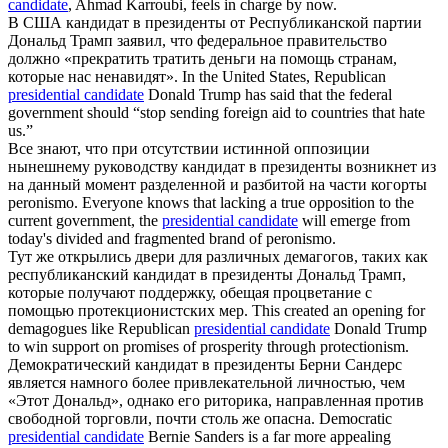
candidate
, Ahmad Karroubi, feels in charge by now.
В США
кандидат в президенты
от Республиканской партии
Дональд Трамп заявил, что федеральное правительство
должно «прекратить тратить деньги на помощь странам,
которые нас ненавидят».
In the United States, Republican
presidential candidate
Donald Trump has said that the federal
government should “stop sending foreign aid to countries that hate
us.”
Все знают, что при отсутствии истинной оппозиции
нынешнему руководству
кандидат в президенты
возникнет из
на данный момент разделенной и разбитой на части когорты
peronismo.
Everyone knows that lacking a true opposition to the
current government, the
presidential candidate
will emerge from
today's divided and fragmented brand of peronismo.
Тут же открылись двери для различных демагогов, таких как
республиканский
кандидат в президенты
Дональд Трамп,
которые получают поддержку, обещая процветание с
помощью протекционистских мер.
This created an opening for
demagogues like Republican
presidential candidate
Donald Trump
to win support on promises of prosperity through protectionism.
Демократический
кандидат в президенты
Берни Сандерс
является намного более привлекательной личностью, чем
«Этот Дональд», однако его риторика, направленная против
свободной торговли, почти столь же опасна.
Democratic
presidential candidate
Bernie Sanders is a far more appealing