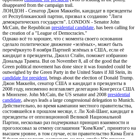
disappeared from the campaign trail.
ЛОНДОН - Сенатор Джон Маккейн,
кандидат в президенты
от Республиканский партии, призвал к созданию "Лиги
демократических государств".
LONDON - Senator John
McCain, the Republican
presidential candidate
, has been calling for
the creation of a "League of Democracies."
Однако всё то хорошее, что с момента своего основания
сделало политическое движение «зелёных», может быть
перечёркнуто 8 ноября Партией зелёных в США, если её
кандидат в президенты
, Джилл Стайн, поможет избранию
Дональда Трампа.
But on November 8, all of the good that the
Green political movement has done since it was founded could be
outweighed by the Green Party in the United States if Jill Stein, its
candidate for president
, brings about the election of Donald Trump.
Джон Маккейн, сенатор США и
кандидат в президенты
в
2008 году, неизменно возглавляет делегацию Конгресса США
в Мюнхене.
John McCain, the US senator and 2008
presidential
candidate
, always leads a large congressional delegation to Munich.
Действительно, во время кампании местного правительства,
состоявшейся в прошлом месяце, г. Ли Хой-Шанг,
кандидат в
президенты
от оппозиционной Великой Национальной
Партии, несколько раз подчеркивал принцип взаимности и
проголосовал за отмену соглашения "Ким/Ким", принятого на
высшем уровне, в том случае, если правительство Кима Ёнга