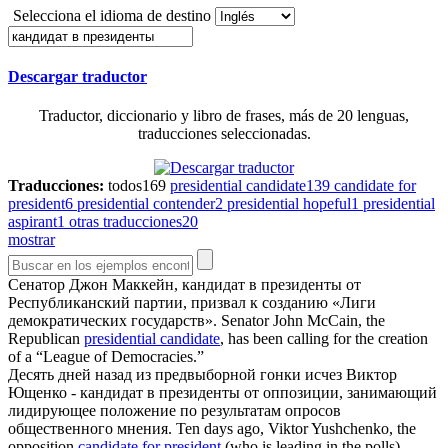
Selecciona el idioma de destino
Descargar traductor
Traductor, diccionario y libro de frases, más de 20 lenguas,
traducciones seleccionadas.
Traducciones:
todos
169
presidential candidate
139
candidate for
president
6
presidential contender
2
presidential hopeful
1
presidential
aspirant
1
otras traducciones
20
mostrar
Сенатор Джон Маккейн,
кандидат в президенты
от
Республиканский партии, призвал к созданию «Лиги
демократических государств».
Senator John McCain, the
Republican
presidential candidate
, has been calling for the creation
of a “League of Democracies.”
Десять дней назад из предвыборной гонки исчез Виктор
Ющенко -
кандидат в президенты
от оппозиции, занимающий
лидирующее положение по результатам опросов
общественного мнения.
Ten days ago, Viktor Yushchenko, the
opposition
candidate for president
(who is leading in the polls),