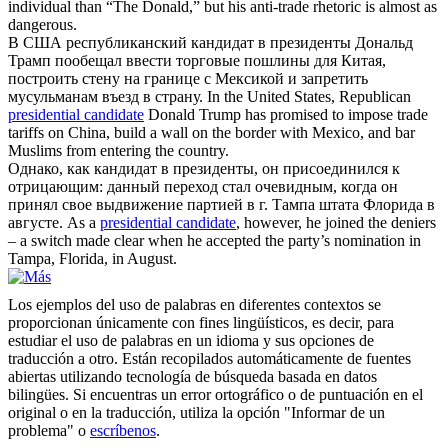
individual than “The Donald,” but his anti-trade rhetoric is almost as
dangerous.
В США республиканский
кандидат в президенты
Дональд
Трамп пообещал ввести торговые пошлины для Китая,
построить стену на границе с Мексикой и запретить
мусульманам въезд в страну.
In the United States, Republican
presidential candidate
Donald Trump has promised to impose trade
tariffs on China, build a wall on the border with Mexico, and bar
Muslims from entering the country.
Однако, как
кандидат в президенты
, он присоединился к
отрицающим: данный переход стал очевидным, когда он
принял свое выдвижение партией в г. Тампа штата Флорида в
августе.
As a
presidential candidate
, however, he joined the deniers
– a switch made clear when he accepted the party’s nomination in
Tampa, Florida, in August.
Los ejemplos del uso de palabras en diferentes contextos se
proporcionan únicamente con fines lingüísticos, es decir, para
estudiar el uso de palabras en un idioma y sus opciones de
traducción a otro. Están recopilados automáticamente de fuentes
abiertas utilizando tecnología de búsqueda basada en datos
bilingües. Si encuentras un error ortográfico o de puntuación en el
original o en la traducción, utiliza la opción "Informar de un
problema" o
escríbenos
.