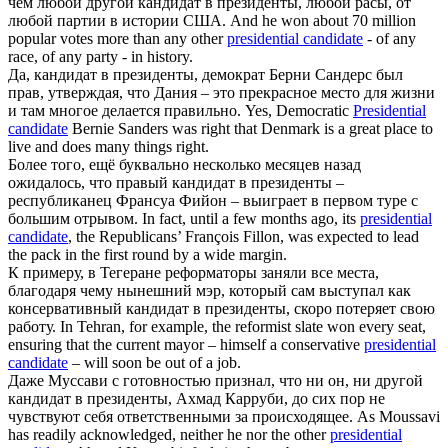
чем любой другой
кандидат в президенты
, любой расы, от
любой партии в истории США.
And he won about 70 million
popular votes more than any other
presidential candidate
- of any
race, of any party - in history.
Да,
кандидат в президенты
, демократ Берни Сандерс был
прав, утверждая, что Дания – это прекрасное место для жизни
и там многое делается правильно.
Yes, Democratic
Presidential
candidate
Bernie Sanders was right that Denmark is a great place to
live and does many things right.
Более того, ещё буквально несколько месяцев назад
ожидалось, что правый
кандидат в президенты
–
республиканец Франсуа Фийон – выиграет в первом туре с
большим отрывом.
In fact, until a few months ago, its
presidential
candidate
, the Republicans’ François Fillon, was expected to lead
the pack in the first round by a wide margin.
К примеру, в Тегеране реформаторы заняли все места,
благодаря чему нынешний мэр, который сам выступал как
консервативный
кандидат в президенты
, скоро потеряет свою
работу.
In Tehran, for example, the reformist slate won every seat,
ensuring that the current mayor – himself a conservative
presidential
candidate
– will soon be out of a job.
Даже Муссави с готовностью признал, что ни он, ни другой
кандидат в президенты
, Ахмад Карруби, до сих пор не
чувствуют себя ответственными за происходящее.
As Moussavi
has readily acknowledged, neither he nor the other
presidential