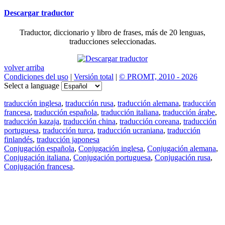
Descargar traductor
Traductor, diccionario y libro de frases, más de 20 lenguas,
traducciones seleccionadas.
volver arriba
Condiciones del uso
|
Versión total
|
© PROMT, 2010 - 2026
Select a language
traducción inglesa
,
traducción rusa
,
traducción alemana
,
traducción
francesa
,
traducción española
,
traducción italiana
,
traducción árabe
,
traducción kazaja
,
traducción china
,
traducción coreana
,
traducción
portuguesa
,
traducción turca
,
traducción ucraniana
,
traducción
finlandés
,
traducción japonesa
Conjugación española
,
Conjugación inglesa
,
Conjugación alemana
,
Conjugación italiana
,
Conjugación portuguesa
,
Conjugación rusa
,
Conjugación francesa
.
Features
Traducción de textos
Ejemplos de contextos
Conjugación y Declinación