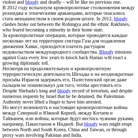
violent and
bloody
and deadly – will be like no previous one.
В 2012 году вспыхнули
кровопролитные
столкновения между
рохинджа и этническими араканцами, которые опасались
стать меньшинством в своем родном штате.
In 2012,
bloody
clashes broke out between the Rohingya and the ethnic Rakhines,
who feared becoming a minority in their home state.
За
кровопролитные
операции, которые проводятся каждые
несколько лет на территории сектора Газа для подавления
движения Хамас, приходится платить растущим
недовольством международного сообщества.
Bloody
missions
against Gaza every few years to knock back Hamas will exact a
growing diplomatic toll.
Несмотря на продолжительную и
кровопролитную
террористическую деятельность Шехады и на неоднократные
просьбы Израиля задержать его, Палестинский орган даже
пальцем не пошевельнул для того, чтобы арестовать его.
Despite Shehada's long and
bloody
record of terrorism, and despite
numerous requests by Israel that he be detained, the Palestinian
Authority never lifted a finger to have him arrested.
Но могут возникнуть и настоящие
кровопролитные
войны
между Северной и Южной Кореей, между Китаем и
Тайванем, или войны, которые будут вестись чужими руками,
например, Пакистаном и Индией.
But
bloody
wars might erupt
between North and South Korea, China and Taiwan, or through
proxy wars involving Pakistan and India.