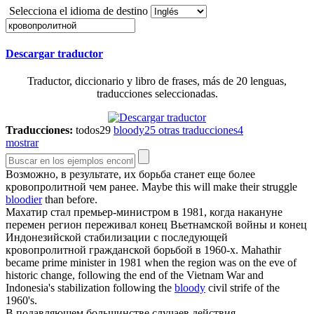
Selecciona el idioma de destino
Descargar traductor
Traductor, diccionario y libro de frases, más de 20 lenguas,
traducciones seleccionadas.
Traducciones:
todos
29
bloody
25
otras traducciones
4
mostrar
Возможно, в результате, их борьба станет еще более
кровопролитной
чем ранее.
Maybe this will make their struggle
bloodier
than before.
Махатир стал премьер-министром в 1981, когда накануне
перемен регион переживал конец Вьетнамской войны и конец
Индонезийской стабилизации с последующей
кровопролитной
гражданской борьбой в 1960-х.
Mahathir
became prime minister in 1981 when the region was on the eve of
historic change, following the end of the Vietnam War and
Indonesia's stabilization following the
bloody
civil strife of the
1960's.
В подавляющем большинстве случаев действия,