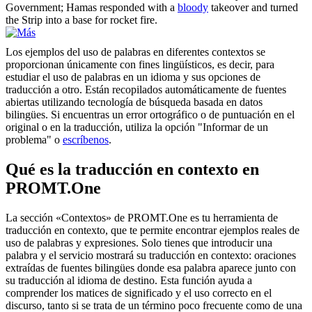
Government; Hamas responded with a
bloody
takeover and turned
the Strip into a base for rocket fire.
Los ejemplos del uso de palabras en diferentes contextos se
proporcionan únicamente con fines lingüísticos, es decir, para
estudiar el uso de palabras en un idioma y sus opciones de
traducción a otro. Están recopilados automáticamente de fuentes
abiertas utilizando tecnología de búsqueda basada en datos
bilingües. Si encuentras un error ortográfico o de puntuación en el
original o en la traducción, utiliza la opción "Informar de un
problema" o
escríbenos
.
Qué es la traducción en contexto en
PROMT.One
La sección «Contextos» de PROMT.One es tu herramienta de
traducción en contexto, que te permite encontrar ejemplos reales de
uso de palabras y expresiones. Solo tienes que introducir una
palabra y el servicio mostrará su traducción en contexto: oraciones
extraídas de fuentes bilingües donde esa palabra aparece junto con
su traducción al idioma de destino. Esta función ayuda a
comprender los matices de significado y el uso correcto en el
discurso, tanto si se trata de un término poco frecuente como de una