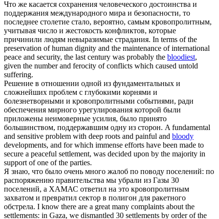
Что же касается сохранения человеческого достоинства и
поддержания международного мира и безопасности, то
последнее столетие стало, вероятно, самым
кровопролитным
,
учитывая число и жестокость конфликтов, которые
причинили людям невыразимые страдания.
In terms of the
preservation of human dignity and the maintenance of international
peace and security, the last century was probably the
bloodiest
,
given the number and ferocity of conflicts which caused untold
suffering.
Решение в отношении одной из фундаментальных и
сложнейших проблем с глубокими корнями и
болезнетворными и
кровопролитными
событиями, ради
обеспечения мирного урегулирования которой были
приложены неимоверные усилия, было принято
большинством, поддержавшим одну из сторон.
A fundamental
and sensitive problem with deep roots and painful and
bloody
developments, and for which immense efforts have been made to
secure a peaceful settlement, was decided upon by the majority in
support of one of the parties.
Я знаю, что было очень много жалоб по поводу поселений: по
распоряжению правительства мы убрали из Газы 30
поселений, а ХАМАС ответил на это
кровопролитным
захватом и превратил сектор в полигон для ракетного
обстрела.
I know there are a great many complaints about the
settlements: in Gaza, we dismantled 30 settlements by order of the