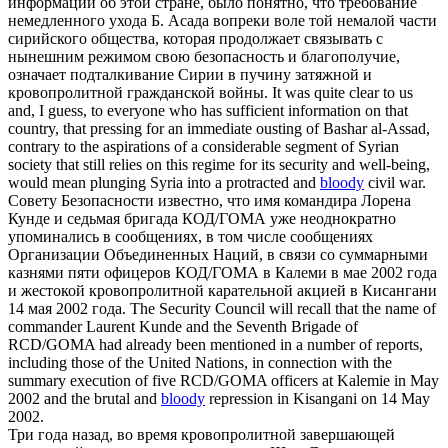
информации об этой стране, было понятно, что требование
немедленного ухода Б. Асада вопреки воле той немалой части
сирийского общества, которая продолжает связывать с
нынешним режимом свою безопасность и благополучие,
означает подталкивание Сирии в пучину затяжной и
кровопролитной
гражданской войны.
It was quite clear to us
and, I guess, to everyone who has sufficient information on that
country, that pressing for an immediate ousting of Bashar al-Assad,
contrary to the aspirations of a considerable segment of Syrian
society that still relies on this regime for its security and well-being,
would mean plunging Syria into a protracted and
bloody
civil war.
Совету Безопасности известно, что имя командира Лорена
Кунде и седьмая бригада КОД/ГОМА уже неоднократно
упоминались в сообщениях, в том числе сообщениях
Организации Объединенных Наций, в связи со суммарными
казнями пяти офицеров КОД/ГОМА в Калеми в мае 2002 года
и жестокой
кровопролитной
карательной акцией в Кисангани
14 мая 2002 года.
The Security Council will recall that the name of
commander Laurent Kunde and the Seventh Brigade of
RCD/GOMA had already been mentioned in a number of reports,
including those of the United Nations, in connection with the
summary execution of five RCD/GOMA officers at Kalemie in May
2002 and the brutal and
bloody
repression in Kisangani on 14 May
2002.
Три года назад, во время
кровопролитной
завершающей