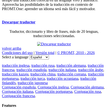
tiempo una traducción correcta en un lenguaje vivo y auténtico.
Aprovecha las posibilidades de la traducción en contexto de
PROMT.One: aprender un idioma será más fácil y motivador.
Descargar traductor
Traductor, diccionario y libro de frases, más de 20 lenguas,
traducciones seleccionadas.
volver arriba
Condiciones del uso
|
Versión total
|
© PROMT, 2010 - 2026
Select a language
traducción inglesa
,
traducción rusa
,
traducción alemana
,
traducción
francesa
,
traducción española
,
traducción italiana
,
traducción árabe
,
traducción kazaja
,
traducción china
,
traducción coreana
,
traducción
portuguesa
,
traducción turca
,
traducción ucraniana
,
traducción
finlandés
,
traducción japonesa
Conjugación española
,
Conjugación inglesa
,
Conjugación alemana
,
Conjugación italiana
,
Conjugación portuguesa
,
Conjugación rusa
,
Conjugación francesa
.
Features