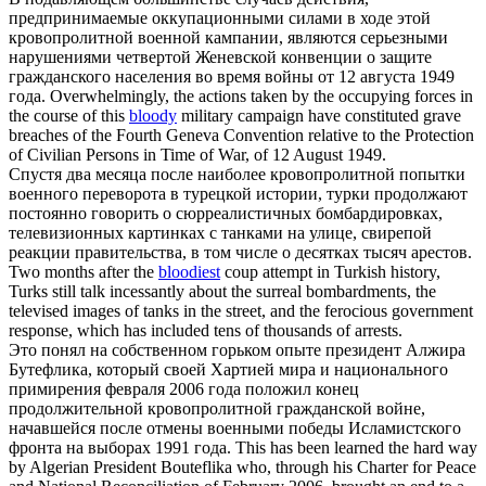
предпринимаемые оккупационными силами в ходе этой
кровопролитной
военной кампании, являются серьезными
нарушениями четвертой Женевской конвенции о защите
гражданского населения во время войны от 12 августа 1949
года.
Overwhelmingly, the actions taken by the occupying forces in
the course of this
bloody
military campaign have constituted grave
breaches of the Fourth Geneva Convention relative to the Protection
of Civilian Persons in Time of War, of 12 August 1949.
Спустя два месяца после наиболее
кровопролитной
попытки
военного переворота в турецкой истории, турки продолжают
постоянно говорить о сюрреалистичных бомбардировках,
телевизионных картинках с танками на улице, свирепой
реакции правительства, в том числе о десятках тысяч арестов.
Two months after the
bloodiest
coup attempt in Turkish history,
Turks still talk incessantly about the surreal bombardments, the
televised images of tanks in the street, and the ferocious government
response, which has included tens of thousands of arrests.
Это понял на собственном горьком опыте президент Алжира
Бутефлика, который своей Хартией мира и национального
примирения февраля 2006 года положил конец
продолжительной
кровопролитной
гражданской войне,
начавшейся после отмены военными победы Исламистского
фронта на выборах 1991 года.
This has been learned the hard way
by Algerian President Bouteflika who, through his Charter for Peace