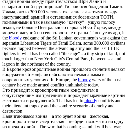
стадии войны между правительством Шри-Ланки и
сепаратистской группировкой Тигров освобождения Тамил-
Илама, около 300 000 человек оказались зажатыми между
наступающей армией и оставшимися боевиками ТОТИ,
пойманными в так называемую "клетку" - узкую полосу
земли, не больше Центрального парка в Нью-Йорке, между
морем и лагуной на северо-востоке страны.
Three years ago, in
the
bloody
endgame of the Sri Lankan government's war against the
separatist Liberation Tigers of Tamil Eelam, some 300,000 civilians
became trapped between the advancing army and the last LTTE
fighters in what has been called "the cage" - a tiny strip of land, not
much larger than New York City's Central Park, between sea and
lagoon in the northeast of the country.
В Европе
кровопролитные
войны прошлого столетия делают
вооруженный конфликт абсолютно немыслимым в
современных условиях.
In Europe, the
bloody
wars of the past
century have made armed conflict unthinkable today.
Это приводит к
кровопролитным
конфликтам и
сопутствующим им трагедиям и порождает мрачные картины
жестокости и разрушений.
That has led to
bloody
conflicts and
their attendant tragedy and the sombre scenario of cruelty and
destruction.
Надвигающаяся война – а это будет война - жестокая,
кровопролитная
и смертельная – не будет похожа ни на одну
из прежних войн.
The war that is coming – and it will be a war,