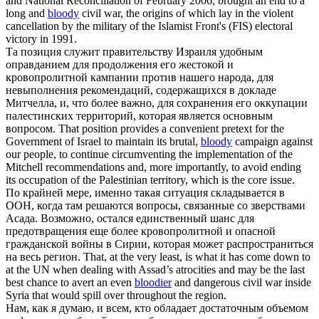
and National Reconciliation of February 2006, brought an end to a
long and
bloody
civil war, the origins of which lay in the violent
cancellation by the military of the Islamist Front's (FIS) electoral
victory in 1991.
Та позиция служит правительству Израиля удобным
оправданием для продолжения его жестокой и
кровопролитной
кампании против нашего народа, для
невыполнения рекомендаций, содержащихся в докладе
Митчелла, и, что более важно, для сохранения его оккупации
палестинских территорий, которая является основным
вопросом.
That position provides a convenient pretext for the
Government of Israel to maintain its brutal,
bloody
campaign against
our people, to continue circumventing the implementation of the
Mitchell recommendations and, more importantly, to avoid ending
its occupation of the Palestinian territory, which is the core issue.
По крайней мере, именно такая ситуация складывается в
ООН, когда там решаются вопросы, связанные со зверствами
Асада. Возможно, остался единственный шанс для
предотвращения еще более
кровопролитной
и опасной
гражданской войны в Сирии, которая может распространиться
на весь регион.
That, at the very least, is what it has come down to
at the UN when dealing with Assad’s atrocities and may be the last
best chance to avert an even
bloodier
and dangerous civil war inside
Syria that would spill over throughout the region.
Нам, как я думаю, и всем, кто обладает достаточным объемом