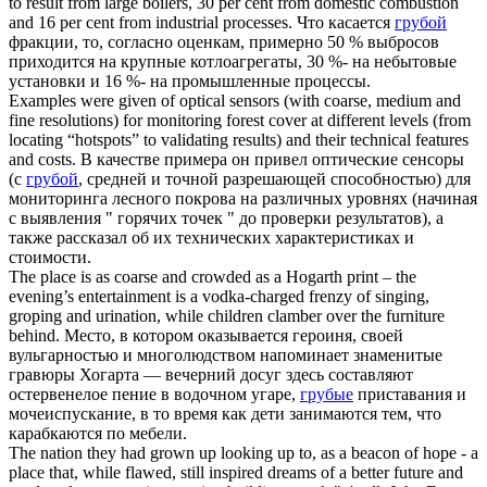
to result from large boilers, 30 per cent from domestic combustion
and 16 per cent from industrial processes.
Что касается
грубой
фракции, то, согласно оценкам, примерно 50 % выбросов
приходится на крупные котлоагрегаты, 30 %- на небытовые
установки и 16 %- на промышленные процессы.
Examples were given of optical sensors (with
coarse
, medium and
fine resolutions) for monitoring forest cover at different levels (from
locating “hotspots” to validating results) and their technical features
and costs.
В качестве примера он привел оптические сенсоры
(с
грубой
, средней и точной разрешающей способностью) для
мониторинга лесного покрова на различных уровнях (начиная
с выявления " горячих точек " до проверки результатов), а
также рассказал об их технических характеристиках и
стоимости.
The place is as
coarse
and crowded as a Hogarth print – the
evening’s entertainment is a vodka-charged frenzy of singing,
groping and urination, while children clamber over the furniture
behind.
Место, в котором оказывается героиня, своей
вульгарностью и многолюдством напоминает знаменитые
гравюры Хогарта — вечерний досуг здесь составляют
остервенелое пение в водочном угаре,
грубые
приставания и
мочеиспускание, в то время как дети занимаются тем, что
карабкаются по мебели.
The nation they had grown up looking up to, as a beacon of hope - a
place that, while flawed, still inspired dreams of a better future and