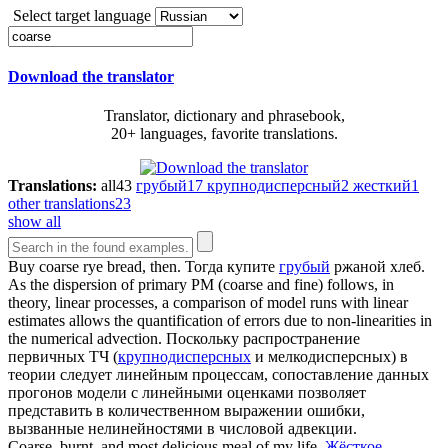
Select target language
Download the translator
Translator, dictionary and phrasebook,
20+ languages, favorite translations.
Translations:
all
43
грубый
17
крупнодисперсный
2
жесткий
1
other translations
23
show all
Buy
coarse
rye bread, then.
Тогда купите
грубый
ржаной хлеб.
As the dispersion of primary PM (
coarse
and fine) follows, in
theory, linear processes, a comparison of model runs with linear
estimates allows the quantification of errors due to non-linearities in
the numerical advection.
Поскольку распространение
первичных ТЧ (
крупнодисперсных
и мелкодисперсных) в
теории следует линейным процессам, сопоставление данных
прогонов модели с линейными оценками позволяет
представить в количественном выражении ошибки,
вызванные нелинейностями в числовой адвекции.
Coarse
, burnt, and most delicious meal of my life.
Жёсткое
,