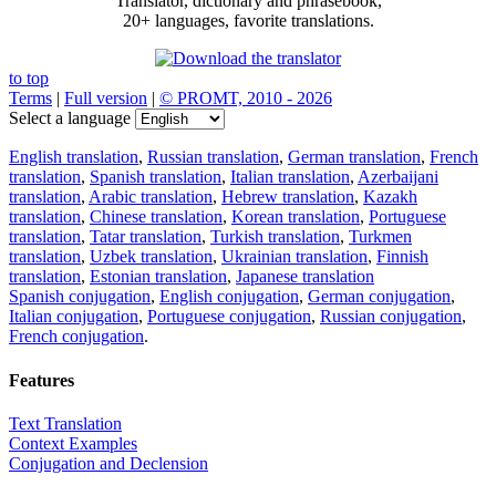
Translator, dictionary and phrasebook,
20+ languages, favorite translations.
to top
Terms
|
Full version
|
© PROMT, 2010 - 2026
Select a language
English translation
,
Russian translation
,
German translation
,
French
translation
,
Spanish translation
,
Italian translation
,
Azerbaijani
translation
,
Arabic translation
,
Hebrew translation
,
Kazakh
translation
,
Chinese translation
,
Korean translation
,
Portuguese
translation
,
Tatar translation
,
Turkish translation
,
Turkmen
translation
,
Uzbek translation
,
Ukrainian translation
,
Finnish
translation
,
Estonian translation
,
Japanese translation
Spanish conjugation
,
English conjugation
,
German conjugation
,
Italian conjugation
,
Portuguese conjugation
,
Russian conjugation
,
French conjugation
.
Features
Text Translation
Context Examples
Conjugation and Declension