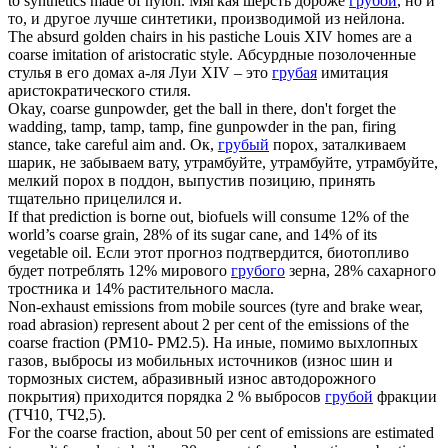
to synthetics made of nylon.
Мягкая шерсть дороже
грубой
, но и
то, и другое лучше синтетики, производимой из нейлона.
The absurd golden chairs in his pastiche Louis XIV homes are a
coarse
imitation of aristocratic style.
Абсурдные позолоченные
стулья в его домах а-ля Луи XIV – это
грубая
имитация
аристократического стиля.
Okay,
coarse
gunpowder, get the ball in there, don't forget the
wadding, tamp, tamp, tamp, fine gunpowder in the pan, firing
stance, take careful aim and.
Ок,
грубый
порох, заталкиваем
шарик, не забываем вату, утрамбуйте, утрамбуйте, утрамбуйте,
мелкий порох в поддон, выпустив позицию, принять
тщательно прицелился и.
If that prediction is borne out, biofuels will consume 12% of the
world’s
coarse
grain, 28% of its sugar cane, and 14% of its
vegetable oil.
Если этот прогноз подтвердится, биотопливо
будет потреблять 12% мирового
грубого
зерна, 28% сахарного
тростника и 14% растительного масла.
Non-exhaust emissions from mobile sources (tyre and brake wear,
road abrasion) represent about 2 per cent of the emissions of the
coarse
fraction (PM10- PM2.5).
На иные, помимо выхлопных
газов, выбросы из мобильных источников (износ шин и
тормозных систем, абразивный износ автодорожного
покрытия) приходится порядка 2 % выбросов
грубой
фракции
(ТЧ10, ТЧ2,5).
For the
coarse
fraction, about 50 per cent of emissions are estimated