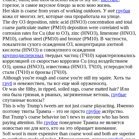
горелое, и самое вкусное блюдо за всю мою жизнь.
Her skin is
coarse
from years of working outdoors.
У неё
грубая
кожа от многих лет, которые она проработала на улице.
The dry O3 deposition, nitric acid (HNO3) concentration and total
coarse
particulate matter (PM10) deposition were correlated with
corrosion rates for Cu (due to O3), zinc (HNO3), limestone (HNO3,
PM10), carbon steel (PM10) and bronze (PM10).
В частности,
показатели сухого осаждения O3, концентрации азотной
кислоты (HNO3) и совокупного осаждения
крупнодисперсных
твердых частиц (ТЧ10) характеризовались
корреляцией со скоростью коррозии Cu (под воздействием
O3), цинка (HNO3), известняка (HNO3, ТЧ10), углеродистой
стали (ТЧ10) и бронзы (ТЧ10).
Although you're rough and
coarse
you're still my squire.
Хоть ты
груб
и невежествен, ты все еще мой оруженосец.
Or was she filthy, in ripped, soiled rags,
coarse
matted hair?
Или
она была грязная, в рваных, загрязненные ветошь,
грубые
спутанные волосы?
This is why Trump’s tweets are not just
coarse
playacting.
Именно
поэтому твиты Трампа – это не просто
грубое
актёрство.
But Trump’s
coarse
behavior isn’t news to anyone who has been
paying attention.
Но
грубое
поведение Трампа не является
новостью ни для кого, кто на это обращает внимание.
Soft wool is more expensive than
coarse
wool and both are superior