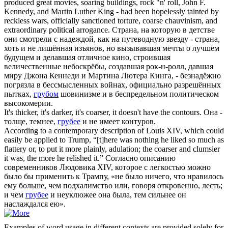
produced great movies, soaring buildings, rock "n' roll, John F.
Kennedy, and Martin Luther King - had been hopelessly tainted by
reckless wars, officially sanctioned torture,
coarse
chauvinism, and
extraordinary political arrogance.
Страна, на которую в детстве
они смотрели с надеждой, как на путеводную звезду - страна,
хоть и не лишённая изъянов, но вызывавшая мечты о лучшем
будущем и делавшая отличное кино, строившая
величественные небоскрёбы, создавшая рок-н-ролл, давшая
миру Джона Кеннеди и Мартина Лютера Кинга, - безнадёжно
погрязла в бессмысленных войнах, официально разрешённых
пытках,
грубом
шовинизме и в беспредельном политическом
высокомерии.
It's thicker, it's darker, it's
coarser
, it doesn't have the contours.
Она -
толще, темнее,
грубее
и не имеет контуров.
According to a contemporary description of Louis XIV, which could
easily be applied to Trump, “[t]here was nothing he liked so much as
flattery or, to put it more plainly, adulation; the
coarser
and clumsier
it was, the more he relished it.”
Согласно описанию
современников Людовика XIV, которое с легкостью можно
было бы применить к Трампу, «не было ничего, что нравилось
ему больше, чем подхалимство или, говоря откровенно, лесть;
и чем
грубее
и неуклюжее она была, тем сильнее он
наслаждался ею».
Examples of word usage in different contexts are provided solely for