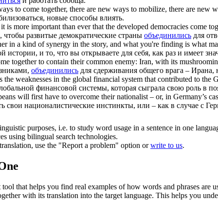
ниться
и работать сообща.
 ways to
come together
, there are new ways to mobilize, there are new w
билизоваться, новые способы влиять.
 it is more important than ever that the developed democracies
come tog
а, чтобы развитые демократические страны
объединились
для отв
her
in a kind of synergy in the story, and what you're finding is what mat
 истории, и то, что вы открываете для себя, как раз и имеет зна
me together
to contain their common enemy: Iran, with its mushrooming
юзниками,
объединились
для сдерживания общего врага – Ирана, 
s the weaknesses in the global financial system that contributed to the 
 глобальной финансовой системы, которая сыграла свою роль в п
ans will first have to overcome their nationalist – or, in Germany’s case, 
ь свои националистические инстинкты, или – как в случае с Ге
inguistic purposes, i.e. to study word usage in a sentence in one langua
ces using bilingual search technologies.
r translation, use the "Report a problem" option or
write to us
.
.One
ol that helps you find real examples of how words and phrases are used
gether with its translation into the target language. This helps you un