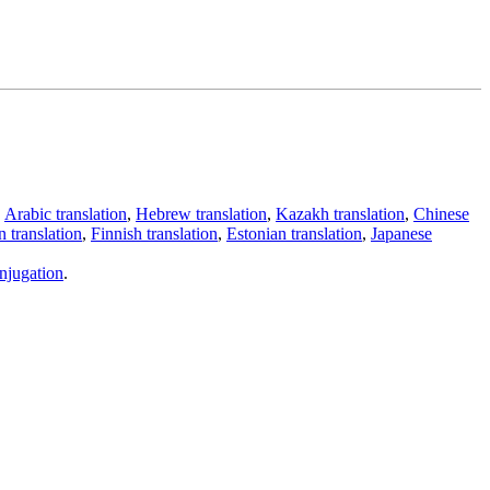
,
Arabic translation
,
Hebrew translation
,
Kazakh translation
,
Chinese
 translation
,
Finnish translation
,
Estonian translation
,
Japanese
njugation
.