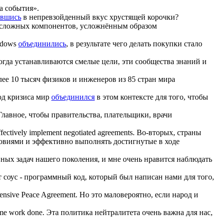
на события».
ившись
в непревзойденный вкус хрустящей корочки?
з сложных компонентов, усложнённым образом
ndows
объединились
, в результате чего делать покупки стало
огда устанавливаются смелые цели, эти сообщества знаний и
лее 10 тысяч физиков и инженеров из 85 стран мира
од кризиса мир
объединился
в этом контексте для того, чтобы
Главное, чтобы правительства, плательщики, врачи
ffectively implement negotiated agreements.
Во-вторых, страны
овиями и эффективно выполнять достигнутые в ходе
вных задач нашего поколения, и мне очень нравится наблюдать
т соус - программный код, который был написан нами для того,
ensive Peace Agreement.
Но это маловероятно, если народ и
ome work done.
Эта политика нейтралитета очень важна для нас,