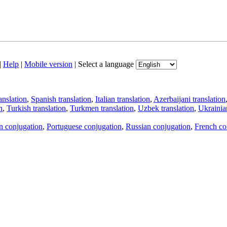
|
Help
|
Mobile version
|
Select a language
anslation
,
Spanish translation
,
Italian translation
,
Azerbaijani translation
n
,
Turkish translation
,
Turkmen translation
,
Uzbek translation
,
Ukrainian
an conjugation
,
Portuguese conjugation
,
Russian conjugation
,
French co