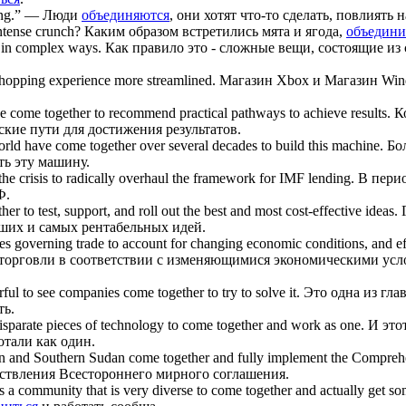
ng.”
— Люди
объединяются
, они хотят что-то сделать, повлиять 
intense crunch?
Каким образом встретились мята и ягода,
объедин
in complex ways.
Как правило это - сложные вещи, состоящие и
shopping experience more streamlined.
Магазин Xbox и Магазин Wi
ce
come together
to recommend practical pathways to achieve results.
К
кие пути для достижения результатов.
world have
come together
over several decades to build this machine.
Бо
ть эту машину.
the crisis to radically overhaul the framework for IMF lending.
В пери
Ф.
ther
to test, support, and roll out the best and most cost-effective ideas.
ших и самых рентабельных идей.
ules governing trade to account for changing economic conditions, and e
орговли в соответствии с изменяющимися экономическими усл
erful to see companies
come together
to try to solve it.
Это одна из гла
ть.
isparate pieces of technology to
come together
and work as one.
И это
отали как один.
hern and Southern Sudan
come together
and fully implement the Compreh
ствления Всестороннего мирного соглашения.
rs a community that is very diverse to
come together
and actually get s