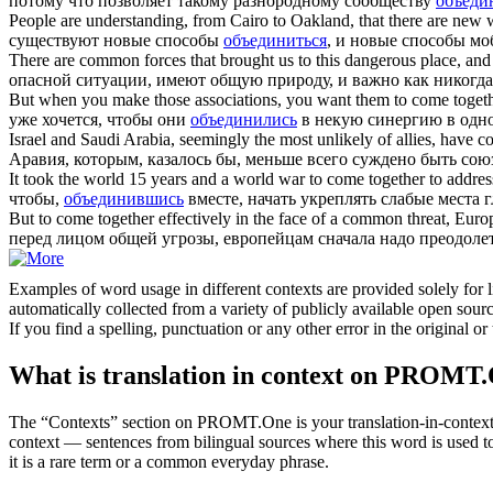
потому что позволяет такому разнородному сообществу
объеди
People are understanding, from Cairo to Oakland, that there are new
существуют новые способы
объединиться
, и новые способы мо
There are common forces that brought us to this dangerous place, and
опасной ситуации, имеют общую природу, и важно как никогд
But when you make those associations, you want them to
come toget
уже хочется, чтобы они
объединились
в некую синергию в одной
Israel and Saudi Arabia, seemingly the most unlikely of allies, have
co
Аравия, которым, казалось бы, меньше всего суждено быть со
It took the world 15 years and a world war to
come together
to addres
чтобы,
объединившись
вместе, начать укреплять слабые места
But to
come together
effectively in the face of a common threat, Europe
перед лицом общей угрозы, европейцам сначала надо преодолет
Examples of word usage in different contexts are provided solely for l
automatically collected from a variety of publicly available open sour
If you find a spelling, punctuation or any other error in the original o
What is translation in context on PROMT
The “Contexts” section on PROMT.One is your translation-in-context to
context — sentences from bilingual sources where this word is used to
it is a rare term or a common everyday phrase.