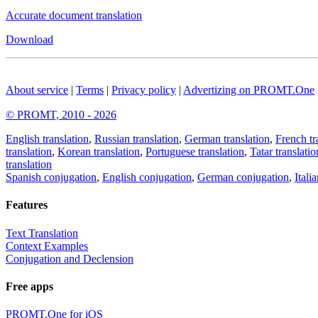
Accurate document translation
Download
About service
|
Terms
|
Privacy policy
|
Advertizing on PROMT.One
© PROMT, 2010 - 2026
English translation
,
Russian translation
,
German translation
,
French tr
translation
,
Korean translation
,
Portuguese translation
,
Tatar translatio
translation
Spanish conjugation
,
English conjugation
,
German conjugation
,
Itali
Features
Text Translation
Context Examples
Conjugation and Declension
Free apps
PROMT.One for iOS