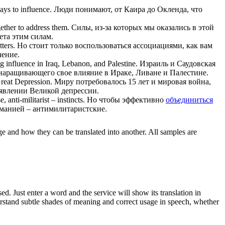
ays to influence.
Люди понимают, от Каира до Окленда, что
ether
to address them.
Силы, из-за которых мы оказались в этой
ета этим силам.
ters.
Но стоит только воспользоваться ассоциациями, как вам
чение.
 influence in Iraq, Lebanon, and Palestine.
Израиль и Саудовская
наращивающего свое влияние в Ираке, Ливане и Палестине.
Great Depression.
Миру потребовалось 15 лет и мировая война,
оявлении Великой депрессии.
anti-militarist – instincts.
Но чтобы эффективно
объединиться
рманией – антимилитаристские.
ge and how they can be translated into another. All samples are
. Just enter a word and the service will show its translation in
derstand subtle shades of meaning and correct usage in speech, whether