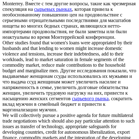
Monterrey.
Вместе с тем другие вопросы, такие как чрезмерная
спекуляция на
сырьевых рынках
, которая привела к
необоснованному повышению цен на продовольствие с
серьезными отрицательными последствиями для масштабов
нищеты во многих бедных странах, являющихся нетто-
импортерами продовольствия, не были заметны или были
неактуальны во время Монтеррейской конференции.
Other studies found that women's loans were appropriated by their
husbands and that lending to women might increase domestic
violence and tensions, increase their indebtedness, add to their
workloads, lead to market saturation in female segments of the
commodity market
, reduce male contributions to the household
budget and marginalize men.
Другие исследования показали, что
выдаваемые женщинам ссуды использовались их мужьями и
что выдача ссуд женщинам может увеличить насилие и
напряженность в семье, увеличить долговые обязательства
женщин, увеличить трудовую нагрузку на них, привести к
насыщению женских сегментов
сырьевого рынка
, сократить
вклад мужчин в семейный бюджет и привести к
маргинализации мужчин.
We will collectively pursue a positive agenda for future multilateral
trade negotiations which should also pay particular attention to such
issues as transfer of technology, appropriate safeguards for
developing countries, credit for autonomous liberalization, export
finance,
commodity markets
and the integration of the developing