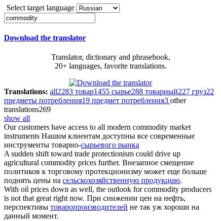
Select target language
Download the translator
Translator, dictionary and phrasebook,
20+ languages, favorite translations.
Translations:
all
2283
товар
1455
сырье
288
товарный
227
груз
22
предметы потребления
19
предмет потребления
3
other
translations
269
show all
Our customers have access to all modern
commodity market
instruments
Нашим клиентам доступны все современные
инструменты товарно-
сырьевого рынка
A sudden shift toward trade protectionism could drive up
agricultural commodity
prices further.
Внезапное смещение
политиков к торговому протекционизму может еще больше
поднять цены на
сельскохозяйственную продукцию
.
With oil prices down as well, the outlook for
commodity producers
is not that great right now.
При снижении цен на нефть,
перспективы
товаропроизводителей
не так уж хороши на
данный момент.