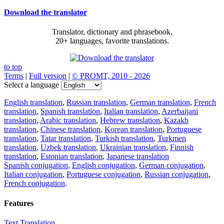
Download the translator
Translator, dictionary and phrasebook,
20+ languages, favorite translations.
to top
Terms
|
Full version
|
© PROMT, 2010 - 2026
Select a language
English translation
,
Russian translation
,
German translation
,
French
translation
,
Spanish translation
,
Italian translation
,
Azerbaijani
translation
,
Arabic translation
,
Hebrew translation
,
Kazakh
translation
,
Chinese translation
,
Korean translation
,
Portuguese
translation
,
Tatar translation
,
Turkish translation
,
Turkmen
translation
,
Uzbek translation
,
Ukrainian translation
,
Finnish
translation
,
Estonian translation
,
Japanese translation
Spanish conjugation
,
English conjugation
,
German conjugation
,
Italian conjugation
,
Portuguese conjugation
,
Russian conjugation
,
French conjugation
.
Features
Text Translation