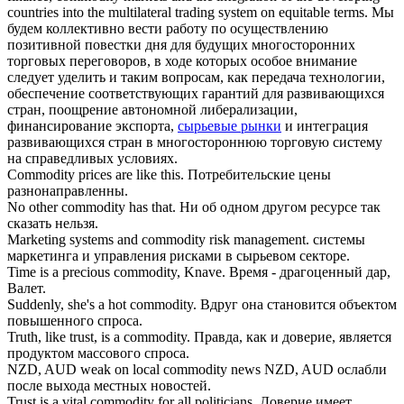
countries into the multilateral trading system on equitable terms.
Мы
будем коллективно вести работу по осуществлению
позитивной повестки дня для будущих многосторонних
торговых переговоров, в ходе которых особое внимание
следует уделить и таким вопросам, как передача технологии,
обеспечение соответствующих гарантий для развивающихся
стран, поощрение автономной либерализации,
финансирование экспорта,
сырьевые рынки
и интеграция
развивающихся стран в многостороннюю торговую систему
на справедливых условиях.
Commodity
prices are like this.
Потребительские цены
разнонаправленны.
No other
commodity
has that.
Ни об одном другом ресурсе так
сказать нельзя.
Marketing systems and
commodity
risk management.
системы
маркетинга и управления рисками в сырьевом секторе.
Time is a precious
commodity
, Knave.
Время - драгоценный дар,
Валет.
Suddenly, she's a hot
commodity
.
Вдруг она становится объектом
повышенного спроса.
Truth, like trust, is a
commodity
.
Правда, как и доверие, является
продуктом массового спроса.
NZD, AUD weak on local
commodity
news
NZD, AUD ослабли
после выхода местных новостей.
Trust is a vital
commodity
for all politicians.
Доверие имеет