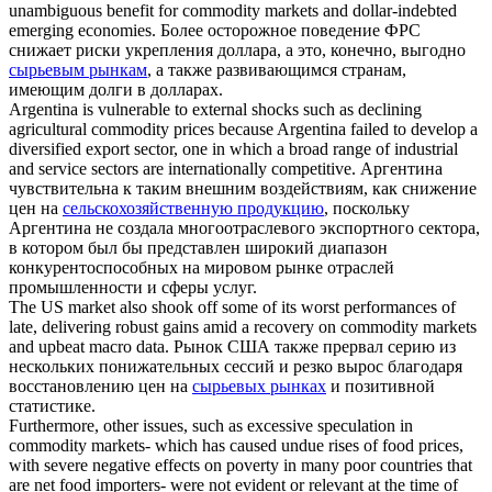
unambiguous benefit for
commodity markets
and dollar-indebted
emerging economies.
Более осторожное поведение ФРС
снижает риски укрепления доллара, а это, конечно, выгодно
сырьевым рынкам
, а также развивающимся странам,
имеющим долги в долларах.
Argentina is vulnerable to external shocks such as declining
agricultural commodity
prices because Argentina failed to develop a
diversified export sector, one in which a broad range of industrial
and service sectors are internationally competitive.
Аргентина
чувствительна к таким внешним воздействиям, как снижение
цен на
сельскохозяйственную продукцию
, поскольку
Аргентина не создала многоотраслевого экспортного сектора,
в котором был бы представлен широкий диапазон
конкурентоспособных на мировом рынке отраслей
промышленности и сферы услуг.
The US market also shook off some of its worst performances of
late, delivering robust gains amid a recovery on
commodity markets
and upbeat macro data.
Рынок США также прервал серию из
нескольких понижательных сессий и резко вырос благодаря
восстановлению цен на
сырьевых рынках
и позитивной
статистике.
Furthermore, other issues, such as excessive speculation in
commodity markets
- which has caused undue rises of food prices,
with severe negative effects on poverty in many poor countries that
are net food importers- were not evident or relevant at the time of