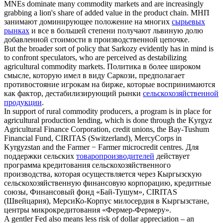
MNEs dominate many
commodity markets
and are increasingly
grabbing a lion's share of added value in the product chain.
МНП
занимают доминирующее положение на многих
сырьевых
рынках
и все в большей степени получают львиную долю
добавленной стоимости в производственной цепочке.
But the broader sort of policy that Sarkozy evidently has in mind is
to confront speculators, who are perceived as destabilizing
agricultural commodity
markets.
Политика в более широком
смысле, которую имел в виду Саркози, предполагает
противостояние игрокам на бирже, которые воспринимаются
как фактор, дестабилизирующий рынки
сельскохозяйственной
продукции
.
In support of rural
commodity producers
, a program is in place for
agricultural production lending, which is done through the Kyrgyz
Agricultural Finance Corporation, credit unions, the Bay-Tushum
Financial Fund, CIRITAS (Switzerland), MercyCorps in
Kyrgyzstan and the Farmer − Farmer microcredit centres.
Для
поддержки сельских
товаропроизводителей
действует
программа кредитования сельскохозяйственного
производства, которая осуществляется через Кыргызскую
сельскохозяйственную финансовую корпорацию, кредитные
союзы, Финансовый фонд «Бай-Тушум», CIRITAS
(Швейцария), МерсиКо-Корпус милосердия в Кыргызстане,
центры микрокредитования «Фермер-Фермеру».
A gentler Fed also means less risk of dollar appreciation – an