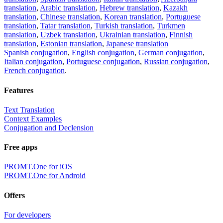
translation
,
Arabic translation
,
Hebrew translation
,
Kazakh
translation
,
Chinese translation
,
Korean translation
,
Portuguese
translation
,
Tatar translation
,
Turkish translation
,
Turkmen
translation
,
Uzbek translation
,
Ukrainian translation
,
Finnish
translation
,
Estonian translation
,
Japanese translation
Spanish conjugation
,
English conjugation
,
German conjugation
,
Italian conjugation
,
Portuguese conjugation
,
Russian conjugation
,
French conjugation
.
Features
Text Translation
Context Examples
Conjugation and Declension
Free apps
PROMT.One for iOS
PROMT.One for Android
Offers
For developers