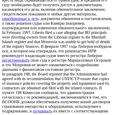
ареста лица, скрывающегося от правосудия, и предания его
суду необходимо будет получить доступ к документации,
касающейся его дела, включая обвинительное заключение,
свидетельские показания и любые другие материалы,
приобщенные к делу
, документы обвинения и постановления,
а также решения судьи или Камеры (например,
подтверждения или изменения обвинительного заключения).
In February 1997, Liberia
filed
a case alleging that IRI principals
were diverting owners from the Liberian register to the Marshall
Islands register and that Monrovia was unable to get hold of details
of the registry finances.
В феврале 1997 года Либерия возбудила
иск, в котором она утверждала, что руководство ИРИ
рекомендует владельцам судов вместо регистра Либерии
регистрировать
свои суда в регистре Маршалловых Островов
и что Монровия не может ознакомиться с подробными
данными о финансовом состоянии регистра.
In paragraph 198, the Board reported that the Administration had
agreed with its recommendation that UNFICYP ensure that copies
of insurance policies covering the property and equipment used by
contractors are obtained and
filed
with the related contracts.
В
пункте 198 Комиссия сообщила, что администрация
согласилась с ее рекомендацией, заключающейся в том, что
ВСООНК должны обеспечивать получение копий договоров
страхования имущества и оборудования, используемого
подрядчиками, и
подшивать
их вместе с соответствующими