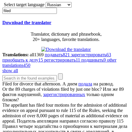
Select target language
Download the translator
Translator, dictionary and phrasebook,
20+ languages, favorite translations.
Translations:
all
1369
подавать
821
зарегистрировать
63
приобщать к делу
15
регистрировать
11
подшивать
9
other
translations
450
show all
Filed
for divorce that afternoon.
А днем
подала
на развод.
Or the 89 charges of violations
filed
by just one bloc?
Или же 89
фактов нарушений,
зарегистрированных
только одним
блоком?
The appellant has
filed
four motions for the admission of additional
evidence on appeal pursuant to rule 115 of the Rules, seeking the
admission of over 8,000 pages of material as additional evidence on
appeal.
Податель апелляции направил согласно правилу 115
Правил четыре ходатайства о приобщении к материалам дела
дополнительных доказательств в связи с апелляцией, в