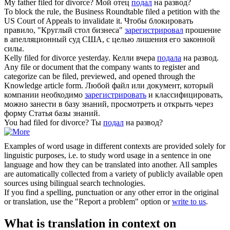
My father
filed
for divorce?
Мой отец
подал
на развод?
To block the rule, the Business Roundtable
filed
a petition with the
US Court of Appeals to invalidate it.
Чтобы блокировать
правило, "Круглый стол бизнеса"
зарегистрировал
прошение
в апелляционный суд США, с целью лишения его законной
силы.
Kelly
filed
for divorce yesterday.
Келли вчера
подала
на развод.
Any file or document that the company wants to register and
categorize can be
filed
, previewed, and opened through the
Knowledge article form.
Любой файл или документ, который
компании необходимо
зарегистрировать
и классифицировать,
можно занести в базу знаний, просмотреть и открыть через
форму Статья базы знаний.
You had
filed
for divorce?
Ты
подал
на развод?
Examples of word usage in different contexts are provided solely for
linguistic purposes, i.e. to study word usage in a sentence in one
language and how they can be translated into another. All samples
are automatically collected from a variety of publicly available open
sources using bilingual search technologies.
If you find a spelling, punctuation or any other error in the original
or translation, use the "Report a problem" option or
write to us
.
What is translation in context on