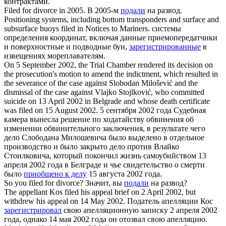
контрактами.
Filed
for divorce in 2005.
В 2005-м
подали
на развод.
Positioning systems, including bottom transponders and surface and
subsurface buoys
filed
in Notices to Mariners.
системы
определения координат, включая данные приемопередатчики
и поверхностные и подводные буи,
зарегистрированные
в
извещениях мореплавателям.
On 5 September 2002, the Trial Chamber rendered its decision on
the prosecution's motion to amend the indictment, which resulted in
the severance of the case against Slobodan Milošević and the
dismissal of the case against Vlajko Stojlković, who committed
suicide on 13 April 2002 in Belgrade and whose death certificate
was
filed
on 15 August 2002.
5 сентября 2002 года Судебная
камера вынесла решение по ходатайству обвинения об
изменении обвинительного заключения, в результате чего
дело Слободана Милошевича было выделено в отдельное
производство и было закрыто дело против Влайко
Стоилковича, который покончил жизнь самоубийством 13
апреля 2002 года в Белграде и чье свидетельство о смерти
было
приобщено к делу
15 августа 2002 года.
So you
filed
for divorce?
Значит, вы
подали
на развод?
The appellant Kos
filed
his appeal brief on 2 April 2002, but
withdrew his appeal on 14 May 2002.
Податель апелляции Кос
зарегистрировал
свою апелляционную записку 2 апреля 2002
года, однако 14 мая 2002 года он отозвал свою апелляцию.