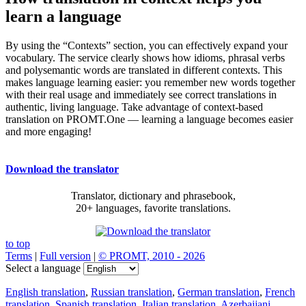
learn a language
By using the “Contexts” section, you can effectively expand your
vocabulary. The service clearly shows how idioms, phrasal verbs
and polysemantic words are translated in different contexts. This
makes language learning easier: you remember new words together
with their real usage and immediately see correct translations in
authentic, living language. Take advantage of context-based
translation on PROMT.One — learning a language becomes easier
and more engaging!
Download the translator
Translator, dictionary and phrasebook,
20+ languages, favorite translations.
to top
Terms
|
Full version
|
© PROMT, 2010 - 2026
Select a language
English translation
,
Russian translation
,
German translation
,
French
translation
,
Spanish translation
,
Italian translation
,
Azerbaijani