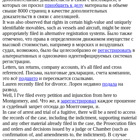
которых он просил
приобщить к делу
материалы в объеме
свыше 8000 страниц в качестве дополнительных
доказательств в связи с апелляцией.
It was also observed that rights in certain high-value and uniquely
identifiable movables, such as vessels and aircraft, might be more
appropriately
filed
in alternative registration systems.
Было также
отмечено, что права в определенном движимом имуществе с
высокой стоимостью, например в морских и воздушных
судах, возможно, было бы целесообразно ее
регистрировать
в
альтернативных и однозначно идентифицируемых системах
регистрации.
Letters, tax returns, company accounts, it's all
filed
and cross
referenced.
Письма, налоговые декларации, счета компании,
это всё
подшито
и пересекается ссылками.
Lauren recently
filed
for divorce.
Лорен недавно
подала
на
развод.
Well, I I've
filed
every petition and injunction from here to
Montgomery, and.
Что же, я
зарегистрировал
каждое прошение
и судебный запрет отсюда до Монтгомери, и.
In case of arrest and trial of a fugitive, there will be a need to access
the records of the case, including the indictment, supporting material
and any other material already
filed
in the case, the Prosecution files
and orders and decisions issued by a judge or Chamber (such as
confirmation of, and amendments to, the indictment).
В случае