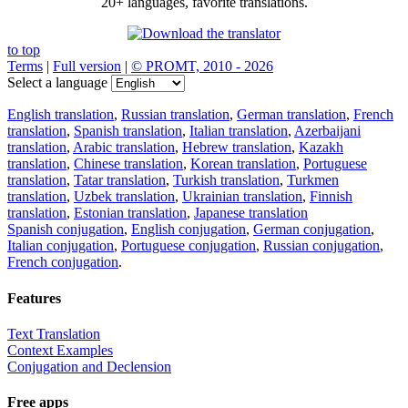
20+ languages, favorite translations.
to top
Terms
|
Full version
|
© PROMT, 2010 - 2026
Select a language
English translation
,
Russian translation
,
German translation
,
French
translation
,
Spanish translation
,
Italian translation
,
Azerbaijani
translation
,
Arabic translation
,
Hebrew translation
,
Kazakh
translation
,
Chinese translation
,
Korean translation
,
Portuguese
translation
,
Tatar translation
,
Turkish translation
,
Turkmen
translation
,
Uzbek translation
,
Ukrainian translation
,
Finnish
translation
,
Estonian translation
,
Japanese translation
Spanish conjugation
,
English conjugation
,
German conjugation
,
Italian conjugation
,
Portuguese conjugation
,
Russian conjugation
,
French conjugation
.
Features
Text Translation
Context Examples
Conjugation and Declension
Free apps