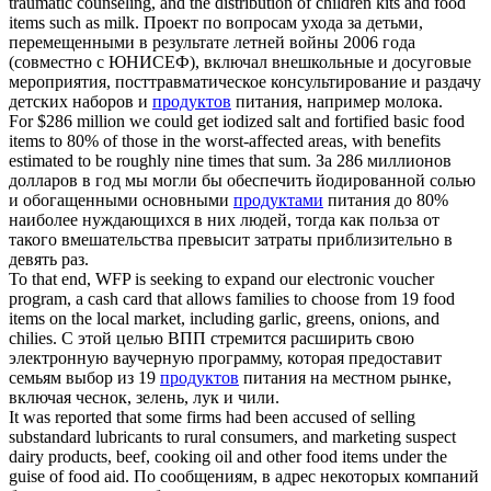
traumatic counseling, and the distribution of children kits and
food
items
such as milk.
Проект по вопросам ухода за детьми,
перемещенными в результате летней войны 2006 года
(совместно с ЮНИСЕФ), включал внешкольные и досуговые
мероприятия, посттравматическое консультирование и раздачу
детских наборов и
продуктов
питания, например молока.
For $286 million we could get iodized salt and fortified basic
food
items
to 80% of those in the worst-affected areas, with benefits
estimated to be roughly nine times that sum.
За 286 миллионов
долларов в год мы могли бы обеспечить йодированной солью
и обогащенными основными
продуктами
питания до 80%
наиболее нуждающихся в них людей, тогда как польза от
такого вмешательства превысит затраты приблизительно в
девять раз.
To that end, WFP is seeking to expand our electronic voucher
program, a cash card that allows families to choose from 19
food
items
on the local market, including garlic, greens, onions, and
chilies.
С этой целью ВПП стремится расширить свою
электронную ваучерную программу, которая предоставит
семьям выбор из 19
продуктов
питания на местном рынке,
включая чеснок, зелень, лук и чили.
It was reported that some firms had been accused of selling
substandard lubricants to rural consumers, and marketing suspect
dairy products, beef, cooking oil and other
food items
under the
guise of food aid.
По сообщениям, в адрес некоторых компаний