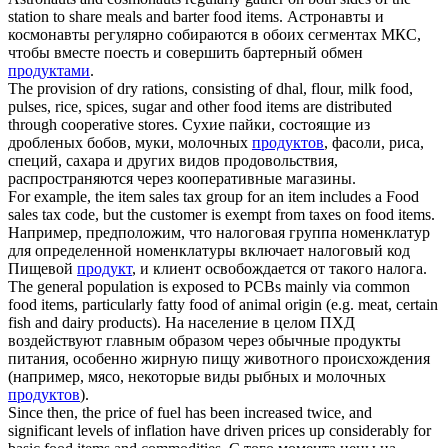
station to share meals and barter
food items
.
Астронавты и
космонавты регулярно собираются в обоих сегментах МКС,
чтобы вместе поесть и совершить бартерный обмен
продуктами
.
The provision of dry rations, consisting of dhal, flour, milk food,
pulses, rice, spices, sugar and other
food items
are distributed
through cooperative stores.
Сухие пайки, состоящие из
дробленых бобов, муки, молочных
продуктов
, фасоли, риса,
специй, сахара и других видов продовольствия,
распространяются через кооперативные магазины.
For example, the item sales tax group for an item includes a Food
sales tax code, but the customer is exempt from taxes on
food items
.
Например, предположим, что налоговая группа номенклатур
для определенной номенклатуры включает налоговый код
Пищевой
продукт
, и клиент освобождается от такого налога.
The general population is exposed to PCBs mainly via common
food items
, particularly fatty food of animal origin (e.g. meat, certain
fish and dairy products).
На население в целом ПХД
воздействуют главным образом через обычные продукты
питания, особенно жирную пищу животного происхождения
(например, мясо, некоторые виды рыбных и молочных
продуктов
).
Since then, the price of fuel has been increased twice, and
significant levels of inflation have driven prices up considerably for