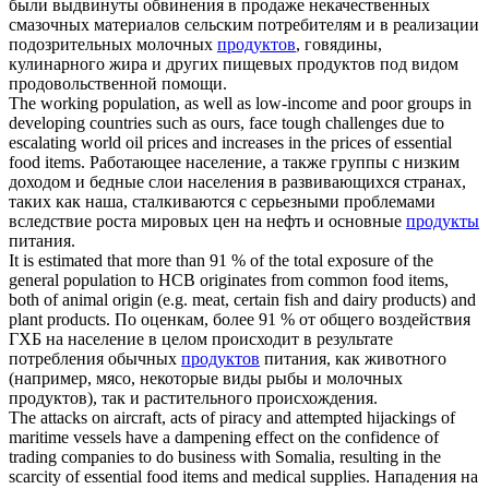
были выдвинуты обвинения в продаже некачественных
смазочных материалов сельским потребителям и в реализации
подозрительных молочных
продуктов
, говядины,
кулинарного жира и других пищевых продуктов под видом
продовольственной помощи.
The working population, as well as low-income and poor groups in
developing countries such as ours, face tough challenges due to
escalating world oil prices and increases in the prices of essential
food items
.
Работающее население, а также группы с низким
доходом и бедные слои населения в развивающихся странах,
таких как наша, сталкиваются с серьезными проблемами
вследствие роста мировых цен на нефть и основные
продукты
питания.
It is estimated that more than 91 % of the total exposure of the
general population to HCB originates from common
food items
,
both of animal origin (e.g. meat, certain fish and dairy products) and
plant products.
По оценкам, более 91 % от общего воздействия
ГХБ на население в целом происходит в результате
потребления обычных
продуктов
питания, как животного
(например, мясо, некоторые виды рыбы и молочных
продуктов), так и растительного происхождения.
The attacks on aircraft, acts of piracy and attempted hijackings of
maritime vessels have a dampening effect on the confidence of
trading companies to do business with Somalia, resulting in the
scarcity of essential
food items
and medical supplies.
Нападения на