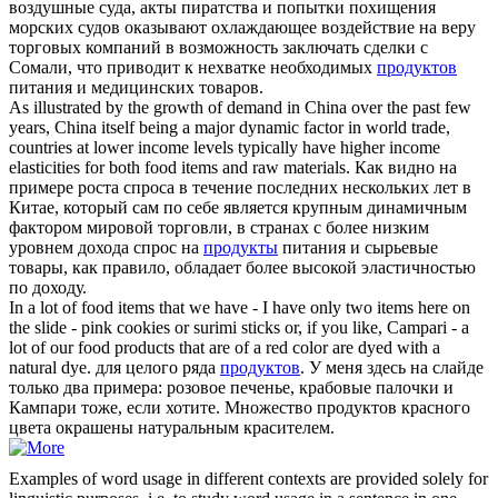
воздушные суда, акты пиратства и попытки похищения
морских судов оказывают охлаждающее воздействие на веру
торговых компаний в возможность заключать сделки с
Сомали, что приводит к нехватке необходимых
продуктов
питания и медицинских товаров.
As illustrated by the growth of demand in China over the past few
years, China itself being a major dynamic factor in world trade,
countries at lower income levels typically have higher income
elasticities for both
food items
and raw materials.
Как видно на
примере роста спроса в течение последних нескольких лет в
Китае, который сам по себе является крупным динамичным
фактором мировой торговли, в странах с более низким
уровнем дохода спрос на
продукты
питания и сырьевые
товары, как правило, обладает более высокой эластичностью
по доходу.
In a lot of
food items
that we have - I have only two items here on
the slide - pink cookies or surimi sticks or, if you like, Campari - a
lot of our food products that are of a red color are dyed with a
natural dye.
для целого ряда
продуктов
. У меня здесь на слайде
только два примера: розовое печенье, крабовые палочки и
Кампари тоже, если хотите. Множество продуктов красного
цвета окрашены натуральным красителем.
Examples of word usage in different contexts are provided solely for