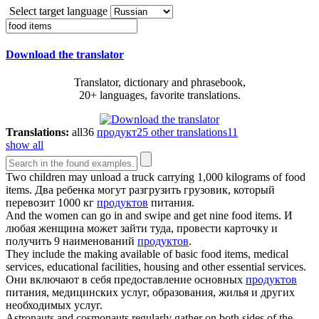
Select target language
Download the translator
Translator, dictionary and phrasebook,
20+ languages, favorite translations.
Translations:
all
36
продукт
25
other translations
11
show all
Two children may unload a truck carrying 1,000 kilograms of
food
items
.
Два ребенка могут разгрузить грузовик, который
перевозит 1000 кг
продуктов
питания.
And the women can go in and swipe and get nine
food items
.
И
любая женщина может зайти туда, провести карточку и
получить 9 наименований
продуктов
.
They include the making available of basic
food items
, medical
services, educational facilities, housing and other essential services.
Они включают в себя предоставление основных
продуктов
питания, медицинских услуг, образования, жилья и других
необходимых услуг.
Astronauts and cosmonauts regularly gather on both sides of the