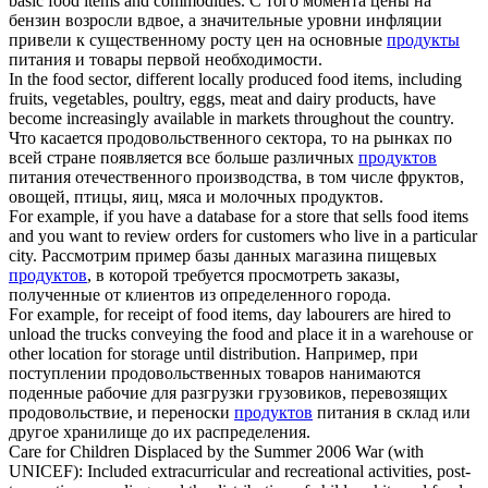
basic
food items
and commodities.
С того момента цены на
бензин возросли вдвое, а значительные уровни инфляции
привели к существенному росту цен на основные
продукты
питания и товары первой необходимости.
In the food sector, different locally produced
food items
, including
fruits, vegetables, poultry, eggs, meat and dairy products, have
become increasingly available in markets throughout the country.
Что касается продовольственного сектора, то на рынках по
всей стране появляется все больше различных
продуктов
питания отечественного производства, в том числе фруктов,
овощей, птицы, яиц, мяса и молочных продуктов.
For example, if you have a database for a store that sells
food items
and you want to review orders for customers who live in a particular
city.
Рассмотрим пример базы данных магазина пищевых
продуктов
, в которой требуется просмотреть заказы,
полученные от клиентов из определенного города.
For example, for receipt of
food items
, day labourers are hired to
unload the trucks conveying the food and place it in a warehouse or
other location for storage until distribution.
Например, при
поступлении продовольственных товаров нанимаются
поденные рабочие для разгрузки грузовиков, перевозящих
продовольствие, и переноски
продуктов
питания в склад или
другое хранилище до их распределения.
Care for Children Displaced by the Summer 2006 War (with
UNICEF): Included extracurricular and recreational activities, post-