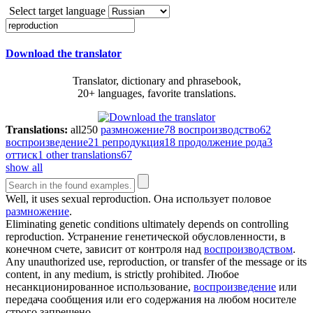
Select target language
Download the translator
Translator, dictionary and phrasebook,
20+ languages, favorite translations.
Translations:
all
250
размножение
78
воспроизводство
62
воспроизведение
21
репродукция
18
продолжение рода
3
оттиск
1
other translations
67
show all
Well, it uses sexual
reproduction
.
Она использует половое
размножение
.
Eliminating genetic conditions ultimately depends on controlling
reproduction
.
Устранение генетической обусловленности, в
конечном счете, зависит от контроля над
воспроизводством
.
Any unauthorized use,
reproduction
, or transfer of the message or its
content, in any medium, is strictly prohibited.
Любое
несанкционированное использование,
воспроизведение
или
передача сообщения или его содержания на любом носителе
строго запрещено.