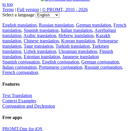
to top
Terms
|
Full version
|
© PROMT, 2010 - 2026
Select a language
English translation
,
Russian translation
,
German translation
,
French
translation
,
Spanish translation
,
Italian translation
,
Azerbaijani
translation
,
Arabic translation
,
Hebrew translation
,
Kazakh
translation
,
Chinese translation
,
Korean translation
,
Portuguese
translation
,
Tatar translation
,
Turkish translation
,
Turkmen
translation
,
Uzbek translation
,
Ukrainian translation
,
Finnish
translation
,
Estonian translation
,
Japanese translation
Spanish conjugation
,
English conjugation
,
German conjugation
,
Italian conjugation
,
Portuguese conjugation
,
Russian conjugation
,
French conjugation
.
Features
Text Translation
Context Examples
Conjugation and Declension
Free apps
PROMT.One for iOS