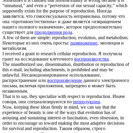
Sometimes it is claimed that homosexuality is wrong because it is
“unnatural,” and even a “perversion of our sexual capacity,” which
supposedly exists for the purpose of
reproduction
.
Иногда
заявляется, что гомосексуальность неправильна, потому что
она «противоестественна» и даже является «извращением
нашего полового назначения», которое предположительно
существует для
продолжения рода
.
A few of them are simple:
reproduction
, evolution, and metabolism.
Некоторые из них очень просты:
размножение
, эволюция и
метаболизм.
I received a grant to research cellular
reproduction
.
Я получила
грант на исследование клеточного
воспроизводства
.
The unauthorized use, dissemination, distribution or
reproduction
of
this e-mail, including attachments, is prohibited and may be
unlawful.
Несанкционированное использование,
распространение или
воспроизведение
данного электронного
письма, включая приложения, запрещено и может быть
незаконным.
That is to say, they specialize with respect to
reproduction
.
Иначе
говоря, они специализируются по
репродукции
.
Now, keeping these ideas firmly in mind, we can say that the
experience of beauty is one of the ways that evolution has of
arousing and sustaining interest or fascination, even obsession, in
order to encourage us toward making the most adaptive decisions
for survival and
reproduction
.
Таким образом, строго