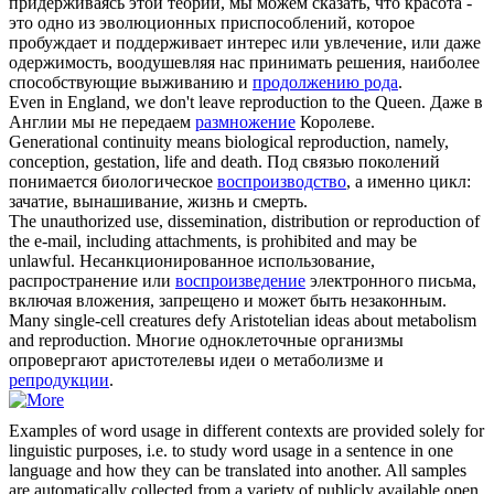
придерживаясь этой теории, мы можем сказать, что красота -
это одно из эволюционных приспособлений, которое
пробуждает и поддерживает интерес или увлечение, или даже
одержимость, воодушевляя нас принимать решения, наиболее
способствующие выживанию и
продолжению рода
.
Even in England, we don't leave
reproduction
to the Queen.
Даже в
Англии мы не передаем
размножение
Королеве.
Generational continuity means biological
reproduction
, namely,
conception, gestation, life and death.
Под связью поколений
понимается биологическое
воспроизводство
, а именно цикл:
зачатие, вынашивание, жизнь и смерть.
The unauthorized use, dissemination, distribution or
reproduction
of
the e-mail, including attachments, is prohibited and may be
unlawful.
Несанкционированное использование,
распространение или
воспроизведение
электронного письма,
включая вложения, запрещено и может быть незаконным.
Many single-cell creatures defy Aristotelian ideas about metabolism
and
reproduction
.
Многие одноклеточные организмы
опровергают аристотелевы идеи о метаболизме и
репродукции
.
Examples of word usage in different contexts are provided solely for
linguistic purposes, i.e. to study word usage in a sentence in one
language and how they can be translated into another. All samples
are automatically collected from a variety of publicly available open