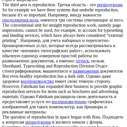
The third area is
reproduction
.
Третья область - это
репродукция
.
So for example we have three systems that underlie
reproduction
,
because it's so important.
Например, ввиду важности
продолжения рода
, имеются три системы отвечающие за него.
The conventional unit for straight
reproduction
work, namely page
impressions, cannot be used, for example, to account for typesetting
and binding services, which have always been considered “external
printing”.
Например, для учета наборных и переплетно-
брошюровочных услуг, которые всегда рассматривались в
качестве «внешних типографских работ», использовать
обычную единицу измерения простой работы по
размножению документов, а именно:
оттиск
, нельзя.
Shorthand, Typewriting and
Reproduction
Division
Отдел
стенографирования, машинописи и
размножения
документов
But even healthy
reproduction
has a dark side.
Однако даже
здоровое
воспроизводство
имеет свою темную сторону.
However, Fabrikam has expanded their business to provide graphic
reproduction
services for items such as brochures and advertising
materials.
Однако Fabrikam расширила свою деятельность и
предоставляет услуги по
воспроизведению
графических
изображений для таких номенклатур, как брошюры и
рекламные материалы.
The question of
reproduction
in space began with flora.
Подходить
к вопросам
репродукции
в космосе начали с флоры.