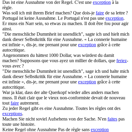
Das ist eine
Ausnahme
von der Regel.
C'est une
exception
à la
règle.
Was soll ich mit ihrem Brief
machen
?
Que dois-je
faire
de sa lettre ?
Portugal ist keine
Ausnahme
.
Le Portugal n'est pas une
exception
.
Er muss ein Narr sein, so etwas zu
machen
.
Il doit être fou pour agir
ainsi.
"Die menschliche Dummheit ist unendlich", sagte ich und hielt mich
dank dieser Selbstkritik für eine
Ausnahme
.
« La connerie humaine
est infinie », dis-je, me prenant pour une
exception
grâce à cette
autocritique.
Angenommen du hättest 1000 Dollar, was würdest du damit
machen
?
Supposons que vous ayez un millier de dollars, que
feriez
-
vous avec ?
"Die menschliche Dummheit ist unendlich", sage ich und halte mich
dank dieser Selbstkritik für eine
Ausnahme
.
« La connerie humaine
est infinie », dis-je, me prenant pour une
exception
grâce à cette
autocritique.
War ja klar, dass der alte Querkopf wieder alles anders
machen
muss.
Il était clair que le vieux non-conformiste devait de nouveau
tout
faire
autrement.
Zu jeder Regel gibt es eine
Ausnahme
.
Toutes les règles ont des
exceptions
.
Machen
Sie nicht soviel Aufsehens von der Sache.
N'en
faites
pas
toute une histoire.
Keine Regel ohne
Ausnahme
Pas de règle sans
exception