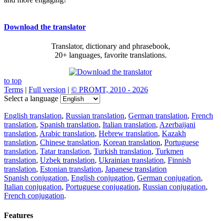
Download the translator
Translator, dictionary and phrasebook,
20+ languages, favorite translations.
to top
Terms
|
Full version
|
© PROMT, 2010 - 2026
Select a language
English translation
,
Russian translation
,
German translation
,
French
translation
,
Spanish translation
,
Italian translation
,
Azerbaijani
translation
,
Arabic translation
,
Hebrew translation
,
Kazakh
translation
,
Chinese translation
,
Korean translation
,
Portuguese
translation
,
Tatar translation
,
Turkish translation
,
Turkmen
translation
,
Uzbek translation
,
Ukrainian translation
,
Finnish
translation
,
Estonian translation
,
Japanese translation
Spanish conjugation
,
English conjugation
,
German conjugation
,
Italian conjugation
,
Portuguese conjugation
,
Russian conjugation
,
French conjugation
.
Features