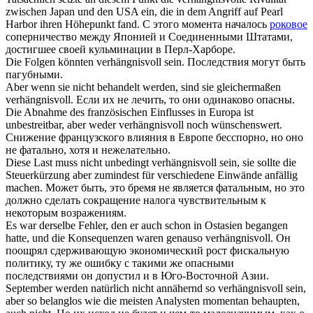
zwischen Japan und den USA ein, die in dem Angriff auf Pearl
Harbor ihren Höhepunkt fand.
С этого момента началось
роковое
соперничество между Японией и Соединенными Штатами,
достигшее своей кульминации в Перл-Харборе.
Die Folgen könnten
verhängnisvoll
sein.
Последствия могут быть
пагубными.
Aber wenn sie nicht behandelt werden, sind sie gleichermaßen
verhängnisvoll
.
Если их не лечить, то они одинаково опасны.
Die Abnahme des französischen Einflusses in Europa ist
unbestreitbar, aber weder
verhängnisvoll
noch wünschenswert.
Снижение французского влияния в Европе бесспорно, но оно
не фатально, хотя и нежелательно.
Diese Last muss nicht unbedingt
verhängnisvoll
sein, sie sollte die
Steuerkürzung aber zumindest für verschiedene Einwände anfällig
machen.
Может быть, это бремя не является фатальным, но это
должно сделать сокращение налога чувствительным к
некоторым возражениям.
Es war derselbe Fehler, den er auch schon in Ostasien begangen
hatte, und die Konsequenzen waren genauso
verhängnisvoll
.
Он
поощрял сдерживающую экономический рост фискальную
политику, ту же ошибку с такими же опасными
последствиями он допустил и в Юго-Восточной Азии.
September werden natürlich nicht annähernd so
verhängnisvoll
sein,
aber so belanglos wie die meisten Analysten momentan behaupten,