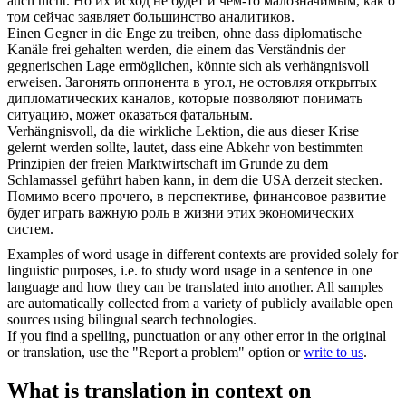
auch nicht.
Но их исход не будет и чем-то малозначимым, как о
том сейчас заявляет большинство аналитиков.
Einen Gegner in die Enge zu treiben, ohne dass diplomatische
Kanäle frei gehalten werden, die einem das Verständnis der
gegnerischen Lage ermöglichen, könnte sich als
verhängnisvoll
erweisen.
Загонять оппонента в угол, не остовляя открытых
дипломатических каналов, которые позволяют понимать
ситуацию, может оказаться фатальным.
Verhängnisvoll
, da die wirkliche Lektion, die aus dieser Krise
gelernt werden sollte, lautet, dass eine Abkehr von bestimmten
Prinzipien der freien Marktwirtschaft im Grunde zu dem
Schlamassel geführt haben kann, in dem die USA derzeit stecken.
Помимо всего прочего, в перспективе, финансовое развитие
будет играть важную роль в жизни этих экономических
систем.
Examples of word usage in different contexts are provided solely for
linguistic purposes, i.e. to study word usage in a sentence in one
language and how they can be translated into another. All samples
are automatically collected from a variety of publicly available open
sources using bilingual search technologies.
If you find a spelling, punctuation or any other error in the original
or translation, use the "Report a problem" option or
write to us
.
What is translation in context on