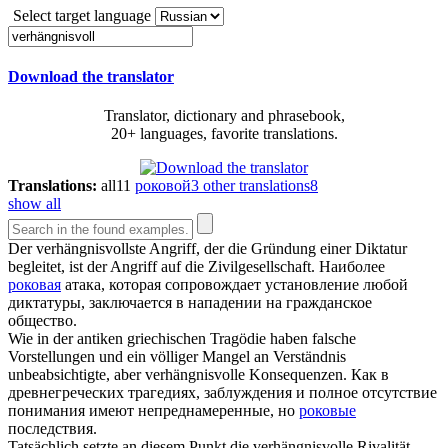
Select target language
Download the translator
Translator, dictionary and phrasebook,
20+ languages, favorite translations.
Translations:
all
11
роковой
3
other translations
8
show all
Der
verhängnisvollste
Angriff, der die Gründung einer Diktatur
begleitet, ist der Angriff auf die Zivilgesellschaft.
Наиболее
роковая
атака, которая сопровождает установление любой
диктатуры, заключается в нападении на гражданское
общество.
Wie in der antiken griechischen Tragödie haben falsche
Vorstellungen und ein völliger Mangel an Verständnis
unbeabsichtigte, aber
verhängnisvolle
Konsequenzen.
Как в
древнегреческих трагедиях, заблуждения и полное отсутствие
понимания имеют непреднамеренные, но
роковые
последствия.
Tatsächlich setzte an diesem Punkt die
verhängnisvolle
Rivalität