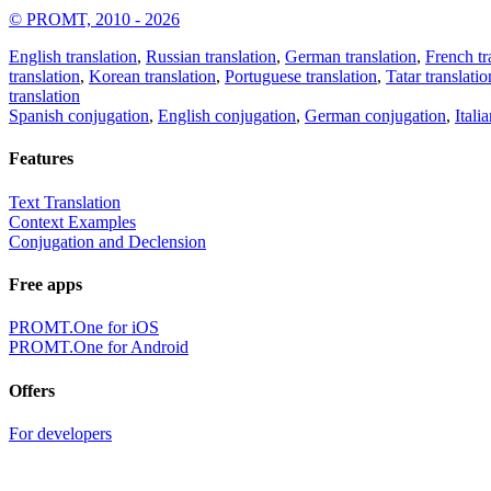
© PROMT, 2010 - 2026
English translation
,
Russian translation
,
German translation
,
French tr
translation
,
Korean translation
,
Portuguese translation
,
Tatar translatio
translation
Spanish conjugation
,
English conjugation
,
German conjugation
,
Itali
Features
Text Translation
Context Examples
Conjugation and Declension
Free apps
PROMT.One for iOS
PROMT.One for Android
Offers
For developers