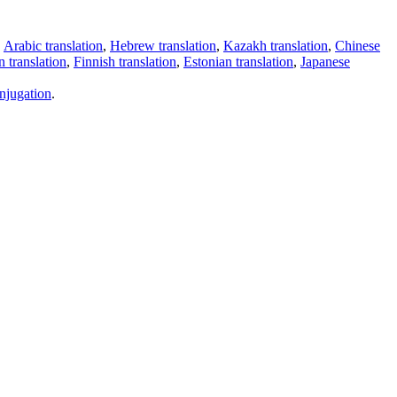
,
Arabic translation
,
Hebrew translation
,
Kazakh translation
,
Chinese
 translation
,
Finnish translation
,
Estonian translation
,
Japanese
njugation
.