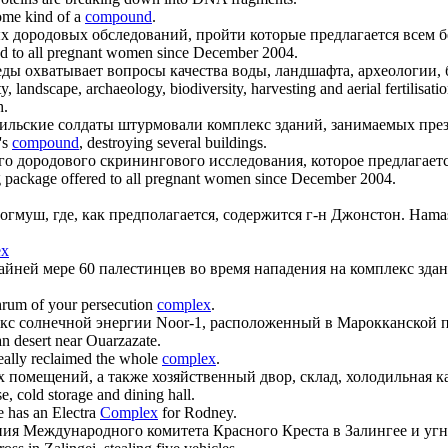
some kind of a
compound
.
 дородовых обследований, пройти которые предлагается всем б
ed to all pregnant women since December 2004.
 охватывает вопросы качества воды, ландшафта, археологии, б
 landscape, archaeology, biodiversity, harvesting and aerial fertilisatio
h.
раильские солдаты штурмовали
комплекс
зданий, занимаемых през
's
compound
, destroying several buildings.
о дородового скринингового исследования, которое предлагает
g package offered to all pregnant women since December 2004.
огмуш, где, как предполагается, содержится г-н Джонстон.
Hamas
ex
айней мере 60 палестинцев во время нападения на
комплекс
здан
hrum of your persecution
complex
.
кс
солнечной энергии Noor-1, расположенный в Марокканской пу
an desert near Ouarzazate.
eally reclaimed the whole
complex
.
 помещений, а также хозяйственный двор, склад, холодильная ка
, cold storage and dining hall.
 has an Electra
Complex
for Rodney.
ия Международного комитета Красного Креста в Залингее и угн