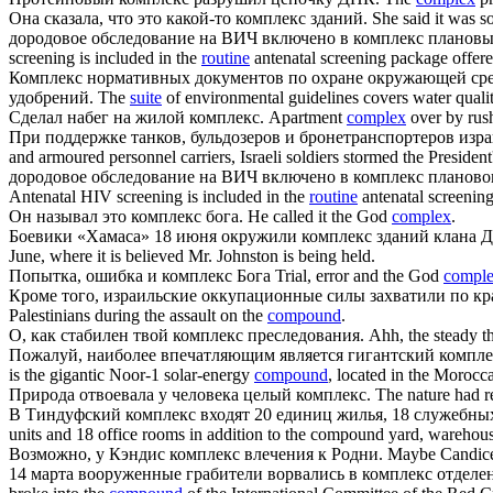
Она сказала, что это какой-то
комплекс
зданий.
She said it was 
дородовое обследование на ВИЧ включено в
комплекс
плановых
screening is included in the
routine
antenatal screening package offer
Комплекс
нормативных документов по охране окружающей среды
удобрений.
The
suite
of environmental guidelines covers water quality,
Сделал набег на жилой
комплекс
.
Apartment
complex
over by rus
При поддержке танков, бульдозеров и бронетранспортеров из
and armoured personnel carriers, Israeli soldiers stormed the President
дородовое обследование на ВИЧ включено в
комплекс
плановог
Antenatal HIV screening is included in the
routine
antenatal screenin
Он называл это
комплекс
бога.
He called it the God
complex
.
Боевики «Хамаса» 18 июня окружили
комплекс
зданий клана Д
June, where it is believed Mr. Johnston is being held.
Попытка, ошибка и
комплекс
Бoгa
Trial, error and the God
compl
Кроме того, израильские оккупационные силы захватили по кр
Palestinians during the assault on the
compound
.
О, как стабилен твой
комплекс
преследования.
Ahh, the steady t
Пожалуй, наиболее впечатляющим является гигантский
компле
is the gigantic Noor-1 solar-energy
compound
, located in the Morocc
Природа отвоевала у человека целый
комплекс
.
The nature had r
В Тиндуфский
комплекс
входят 20 единиц жилья, 18 служебных
units and 18 office rooms in addition to the compound yard, warehouse
Возможно, у Кэндис
комплекс
влечения к Родни.
Maybe Candice
14 марта вооруженные грабители ворвались в
комплекс
отделен