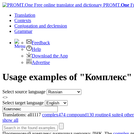
PROMT.
One
F
Translation
Contexts
Conjugation
and declension
Grammar
Feedback
Help
Download the App
Advertise
Usage examples of "Комплекс" i
Select source language
<>
Select target language
Translations:
all
1117
complex
474
compound
130
routine
4
suite
4
other
show all
Протеиновый
комплекс
разрушил цепочку ДНК.
The
complex
pr