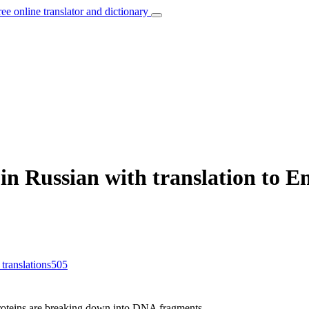
ree online translator and dictionary
n Russian with translation to En
 translations
505
oteins are breaking down into DNA fragments.