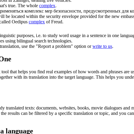
ss in Zalingei, stealing five vehicles.
at's true. The whole
complex
.
применяться
комплекс
мер безопасности, предусмотренных для к
l be located within the security envelope provided for the new emba
-called Oedipus
complex
of Freud.
inguistic purposes, i.e. to study word usage in a sentence in one langua
ces using bilingual search technologies.
r translation, use the "Report a problem" option or
write to us
.
.One
ol that helps you find real examples of how words and phrases are used
gether with its translation into the target language. This helps you un
eady translated texts: documents, websites, books, movie dialogues and m
he results can be filtered by a specific translation or topic, and you c
 a language