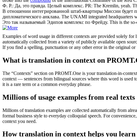
broke into the
compound
of the International Committee of the Red Cro
Ф. Р.: Да, это правда. Целый
комплекс
.
PR: The Kremlin, yeah. Th
В отношении интегрированной штаб-квартиры Миссии будет 
дипломатического анклава.
The UNAMI integrated headquarters wil
Это так называемый Эдипов
комплекс
по Фрейду.
This is the so
Examples of word usage in different contexts are provided solely for l
automatically collected from a variety of publicly available open sour
If you find a spelling, punctuation or any other error in the original o
What is translation in context on PROMT
The “Contexts” section on PROMT.One is your translation-in-context to
context — sentences from bilingual sources where this word is used to
it is a rare term or a common everyday phrase.
Millions of usage examples from real texts
Millions of translation examples are collected automatically from alr
formal business style to everyday colloquial speech. For convenience, t
context you need.
How translation in context helps you learn