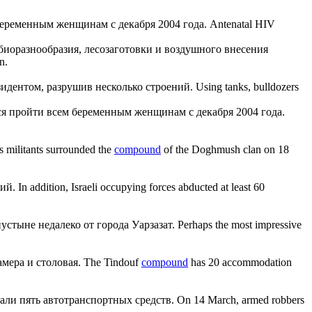
еременным женщинам с декабря 2004 года.
Antenatal HIV
иоразнообразия, лесозаготовки и воздушного внесения
n.
идентом, разрушив несколько строений.
Using tanks, bulldozers
ся пройти всем беременным женщинам с декабря 2004 года.
 militants surrounded the
compound
of the Doghmush clan on 18
ий.
In addition, Israeli occupying forces abducted at least 60
стыне недалеко от города Уарзазат.
Perhaps the most impressive
мера и столовая.
The Tindouf
compound
has 20 accommodation
али пять автотранспортных средств.
On 14 March, armed robbers