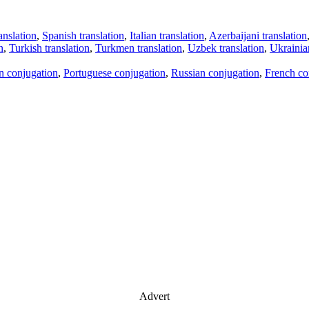
anslation
,
Spanish translation
,
Italian translation
,
Azerbaijani translation
n
,
Turkish translation
,
Turkmen translation
,
Uzbek translation
,
Ukrainian
an conjugation
,
Portuguese conjugation
,
Russian conjugation
,
French co
Advert