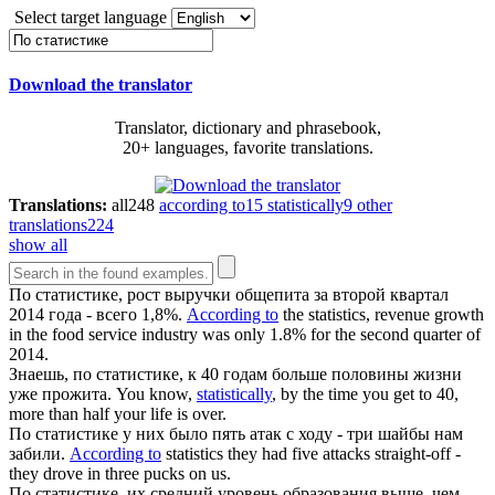
Select target language
Download the translator
Translator, dictionary and phrasebook,
20+ languages, favorite translations.
Translations:
all
248
according to
15
statistically
9
other
translations
224
show all
По статистике
, рост выручки общепита за второй квартал
2014 года - всего 1,8%.
According to
the statistics, revenue growth
in the food service industry was only 1.8% for the second quarter of
2014.
Знаешь,
по статистике
, к 40 годам больше половины жизни
уже прожита.
You know,
statistically
, by the time you get to 40,
more than half your life is over.
По статистике
у них было пять атак с ходу - три шайбы нам
забили.
According to
statistics they had five attacks straight-off -
they drove in three pucks on us.
По статистике
, их средний уровень образования выше, чем