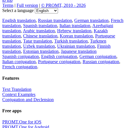
to top
Terms
|
Full version
|
© PROMT, 2010 - 2026
Select a language
English translation
,
Russian translation
,
German translation
,
French
translation
,
Spanish translation
,
Italian translation
,
Azerbaijani
translation
,
Arabic translation
,
Hebrew translation
,
Kazakh
translation
,
Chinese translation
,
Korean translation
,
Portuguese
translation
,
Tatar translation
,
Turkish translation
,
Turkmen
translation
,
Uzbek translation
,
Ukrainian translation
,
Finnish
translation
,
Estonian translation
,
Japanese translation
Spanish conjugation
,
English conjugation
,
German conjugation
,
Italian conjugation
,
Portuguese conjugation
,
Russian conjugation
,
French conjugation
.
Features
Text Translation
Context Examples
Conjugation and Declension
Free apps
PROMT.One for iOS
PROMT.One for Android