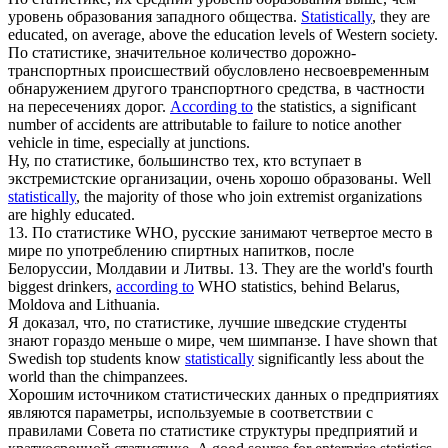
уровень образования западного общества.
Statistically
, they are
educated, on average, above the education levels of Western society.
По статистике
, значительное количество дорожно-
транспортных происшествий обусловлено несвоевременным
обнаружением другого транспортного средства, в частности
на пересечениях дорог.
According to
the statistics, a significant
number of accidents are attributable to failure to notice another
vehicle in time, especially at junctions.
Ну,
по статистике
, большинство тех, кто вступает в
экстремистские организации, очень хорошо образованы.
Well
statistically
, the majority of those who join extremist organizations
are highly educated.
13.
По статистике
WHO, русские занимают четвертое место в
мире по употреблению спиртных напитков, после
Белоруссии, Молдавии и Литвы.
13. They are the world's fourth
biggest drinkers,
according to
WHO statistics, behind Belarus,
Moldova and Lithuania.
Я доказал, что,
по статистике
, лучшие шведские студенты
знают гораздо меньше о мире, чем шимпанзе.
I have shown that
Swedish top students know
statistically
significantly less about the
world than the chimpanzees.
Хорошим источником статистических данных о предприятиях
являются параметры, используемые в соответствии с
правилами Совета
по статистике
структуры предприятий и