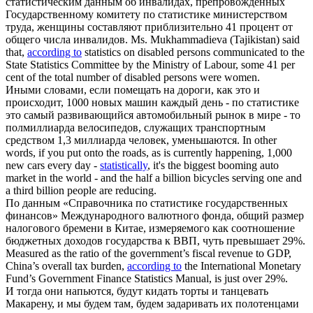
статистическим данным об инвалидах, препровожденных
Государственному комитету
по статистике
министерством
труда, женщины составляют приблизительно 41 процент от
общего числа инвалидов.
Ms. Mukhammadieva (Tajikistan) said
that,
according to
statistics on disabled persons communicated to the
State Statistics Committee by the Ministry of Labour, some 41 per
cent of the total number of disabled persons were women.
Иными словами, если помещать на дороги, как это и
происходит, 1000 новых машин каждый день -
по статистике
это самый развивающийся автомобильный рынок в мире - то
полмиллиарда велосипедов, служащих транспортным
средством 1,3 миллиарда человек, уменьшаются.
In other
words, if you put onto the roads, as is currently happening, 1,000
new cars every day -
statistically
, it's the biggest booming auto
market in the world - and the half a billion bicycles serving one and
a third billion people are reducing.
По данным «Справочника
по статистике
государственных
финансов» Международного валютного фонда, общий размер
налогового бремени в Китае, измеряемого как соотношение
бюджетных доходов государства к ВВП, чуть превышает 29%.
Measured as the ratio of the government’s fiscal revenue to GDP,
China’s overall tax burden,
according to
the International Monetary
Fund’s Government Finance Statistics Manual, is just over 29%.
И тогда они напьются, будут кидать торты и танцевать
Макарену, и мы будем там, будем задаривать их полотенцами