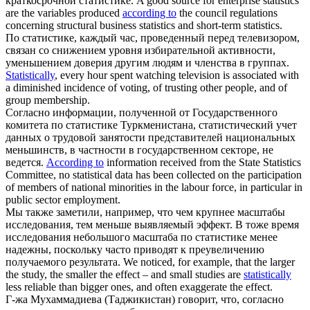
краткосрочной статистике.
A good source for enterprise statistics
are the variables produced
according to
the council regulations
concerning structural business statistics and short-term statistics.
По статистике
, каждый час, проведенный перед телевизором,
связан со снижением уровня избирательной активности,
уменьшением доверия другим людям и членства в группах.
Statistically
, every hour spent watching television is associated with
a diminished incidence of voting, of trusting other people, and of
group membership.
Согласно информации, полученной от Государственного
комитета
по статистике
Туркменистана, статистический учет
данных о трудовой занятости представителей национальных
меньшинств, в частности в государственном секторе, не
ведется.
According to
information received from the State Statistics
Committee, no statistical data has been collected on the participation
of members of national minorities in the labour force, in particular in
public sector employment.
Мы также заметили, например, что чем крупнее масштабы
исследования, тем меньше выявляемый эффект. В тоже время
исследования небольшого масштаба
по статистике
менее
надежны, поскольку часто приводят к преувеличению
получаемого результата.
We noticed, for example, that the larger
the study, the smaller the effect – and small studies are
statistically
less reliable than bigger ones, and often exaggerate the effect.
Г-жа Мухаммадиева (Таджикистан) говорит, что, согласно