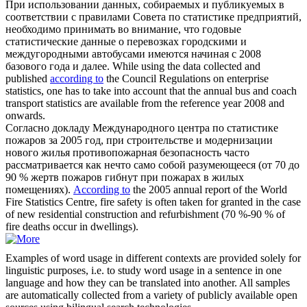
При использовании данных, собираемых и публикуемых в
соответствии с правилами Совета
по статистике
предприятий,
необходимо принимать во внимание, что годовые
статистические данные о перевозках городскими и
междугородными автобусами имеются начиная с 2008
базового года и далее.
While using the data collected and
published
according to
the Council Regulations on enterprise
statistics, one has to take into account that the annual bus and coach
transport statistics are available from the reference year 2008 and
onwards.
Согласно докладу Международного центра
по статистике
пожаров за 2005 год, при строительстве и модернизации
нового жилья противопожарная безопасность часто
рассматривается как нечто само собой разумеющееся (от 70 до
90 % жертв пожаров гибнут при пожарах в жилых
помещениях).
According to
the 2005 annual report of the World
Fire Statistics Centre, fire safety is often taken for granted in the case
of new residential construction and refurbishment (70 %-90 % of
fire deaths occur in dwellings).
Examples of word usage in different contexts are provided solely for
linguistic purposes, i.e. to study word usage in a sentence in one
language and how they can be translated into another. All samples
are automatically collected from a variety of publicly available open