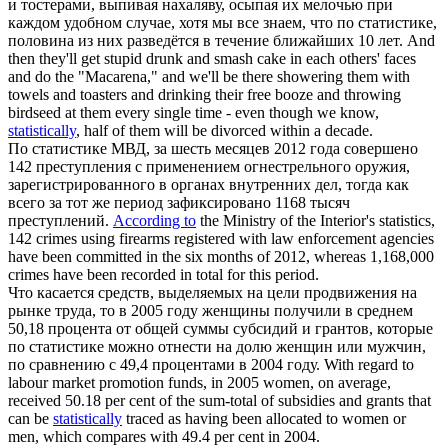
и тостерами, выпивая нахаляву, осыпая их мелочью при
каждом удобном случае, хотя мы все знаем, что
по статистике
,
половина из них разведётся в течение ближайших 10 лет.
And
then they'll get stupid drunk and smash cake in each others' faces
and do the "Macarena," and we'll be there showering them with
towels and toasters and drinking their free booze and throwing
birdseed at them every single time - even though we know,
statistically
, half of them will be divorced within a decade.
По статистике
МВД, за шесть месяцев 2012 года совершено
142 преступления с применением огнестрельного оружия,
зарегистрированного в органах внутренних дел, тогда как
всего за тот же период зафиксировано 1168 тысяч
преступлений.
According to
the Ministry of the Interior's statistics,
142 crimes using firearms registered with law enforcement agencies
have been committed in the six months of 2012, whereas 1,168,000
crimes have been recorded in total for this period.
Что касается средств, выделяемых на цели продвижения на
рынке труда, то в 2005 году женщины получили в среднем
50,18 процента от общей суммы субсидий и грантов, которые
по статистике
можно отнести на долю женщин или мужчин,
по сравнению с 49,4 процентами в 2004 году.
With regard to
labour market promotion funds, in 2005 women, on average,
received 50.18 per cent of the sum-total of subsidies and grants that
can be
statistically
traced as having been allocated to women or
men, which compares with 49.4 per cent in 2004.