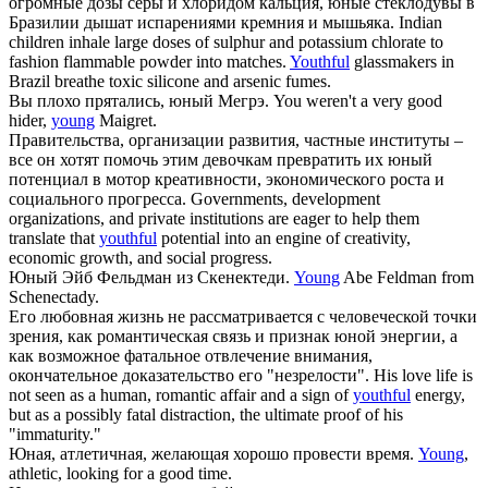
огромные дозы серы и хлоридом кальция,
юные
стеклодувы в
Бразилии дышат испарениями кремния и мышьяка.
Indian
children inhale large doses of sulphur and potassium chlorate to
fashion flammable powder into matches.
Youthful
glassmakers in
Brazil breathe toxic silicone and arsenic fumes.
Вы плохо прятались,
юный
Мегрэ.
You weren't a very good
hider,
young
Maigret.
Правительства, организации развития, частные институты –
все он хотят помочь этим девочкам превратить их
юный
потенциал в мотор креативности, экономического роста и
социального прогресса.
Governments, development
organizations, and private institutions are eager to help them
translate that
youthful
potential into an engine of creativity,
economic growth, and social progress.
Юный
Эйб Фельдман из Скенектеди.
Young
Abe Feldman from
Schenectady.
Его любовная жизнь не рассматривается с человеческой точки
зрения, как романтическая связь и признак
юной
энергии, а
как возможное фатальное отвлечение внимания,
окончательное доказательство его "незрелости".
His love life is
not seen as a human, romantic affair and a sign of
youthful
energy,
but as a possibly fatal distraction, the ultimate proof of his
"immaturity."
Юная
, атлетичная, желающая хорошо провести время.
Young
,
athletic, looking for a good time.