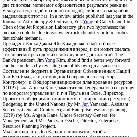
две гипотезы: метан мог образоваться в результате реакции
между газом, водой и горной породой, либо из-за микробов,
выделяющих этот газ.
In a review article published last year in the
Journal of Astrobiology & Outreach, Yuk
Yung
of Caltech and Pin
Chen of the Jet Propulsion Laboratory give two hypotheses: the
methane could be due to gas-water-rock chemistry or to microbes
that exhale methane.
Президент Банка Джим
Юн
Ким должен найти более
эффективный путь продвижения вперед, и он может сделать
это, пересмотрев одно из своих лучших достижений.
The
Bank’s president, Jim
Yong
Kim, should find a better way forward,
and he can do so by revisiting one of his own great successes.
Составление бюджета в Организации Объединенных Наций
(г-н
Юн
Ямадзаки, помощник Генерального секретаря,
Контролер); и Общеорганизационное планирование ресурсов
(ОПР) (г-жа Ангела Кане, заместитель Генерального секретаря
по вопросам управления; и г-н Пауль ван Эсхе, Директор,
Проект по общеорганизационному планированию ресурсов).
Budgeting in the United Nations (by Mr.
Jun
Yamazaki, Assistant
Secretary-General, Controller); and Enterprise resource planning
(ERP) (by Ms. Angela Kane, Under-Secretary-General for
Management, and Mr. Paul van Essche, Director, Enterprise
Resource Planning Project).
Мы считали, что Лео Кардос слишком
юн
, чтобы