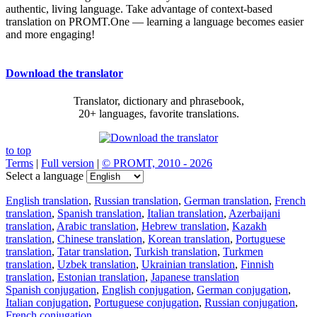
authentic, living language. Take advantage of context-based
translation on PROMT.One — learning a language becomes easier
and more engaging!
Download the translator
Translator, dictionary and phrasebook,
20+ languages, favorite translations.
to top
Terms
|
Full version
|
© PROMT, 2010 - 2026
Select a language
English translation
,
Russian translation
,
German translation
,
French
translation
,
Spanish translation
,
Italian translation
,
Azerbaijani
translation
,
Arabic translation
,
Hebrew translation
,
Kazakh
translation
,
Chinese translation
,
Korean translation
,
Portuguese
translation
,
Tatar translation
,
Turkish translation
,
Turkmen
translation
,
Uzbek translation
,
Ukrainian translation
,
Finnish
translation
,
Estonian translation
,
Japanese translation
Spanish conjugation
,
English conjugation
,
German conjugation
,
Italian conjugation
,
Portuguese conjugation
,
Russian conjugation
,
French conjugation
.