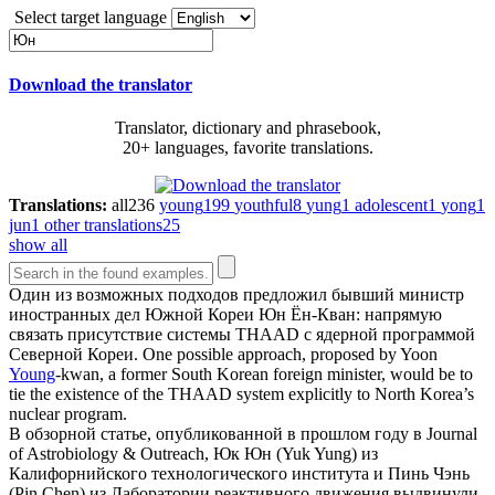
Select target language
Download the translator
Translator, dictionary and phrasebook,
20+ languages, favorite translations.
Translations:
all
236
young
199
youthful
8
yung
1
adolescent
1
yong
1
jun
1
other translations
25
show all
Один из возможных подходов предложил бывший министр
иностранных дел Южной Кореи
Юн
Ён-Кван: напрямую
связать присутствие системы THAAD с ядерной программой
Северной Кореи.
One possible approach, proposed by Yoon
Young
-kwan, a former South Korean foreign minister, would be to
tie the existence of the THAAD system explicitly to North Korea’s
nuclear program.
В обзорной статье, опубликованной в прошлом году в Journal
of Astrobiology & Outreach, Юк
Юн
(Yuk Yung) из
Калифорнийского технологического института и Пинь Чэнь
(Pin Chen) из Лаборатории реактивного движения выдвинули