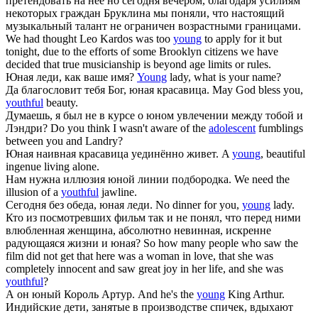
претендовать на неё но сегодня вечером, благодаря усилиям
некоторых граждан Бруклина мы поняли, что настоящий
музыкальный талант не ограничен возрастными границами.
We had thought Leo Kardos was too
young
to apply for it but
tonight, due to the efforts of some Brooklyn citizens we have
decided that true musicianship is beyond age limits or rules.
Юная
леди, как ваше имя?
Young
lady, what is your name?
Да благословит тебя Бог,
юная
красавица.
May God bless you,
youthful
beauty.
Думаешь, я был не в курсе о
юном
увлечении между тобой и
Лэндри?
Do you think I wasn't aware of the
adolescent
fumblings
between you and Landry?
Юная
наивная красавица уединённо живет.
A
young
, beautiful
ingenue living alone.
Нам нужна иллюзия
юной
линии подбородка.
We need the
illusion of a
youthful
jawline.
Сегодня без обеда,
юная
леди.
No dinner for you,
young
lady.
Кто из посмотревших фильм так и не понял, что перед ними
влюбленная женщина, абсолютно невинная, искренне
радующаяся жизни и
юная
?
So how many people who saw the
film did not get that here was a woman in love, that she was
completely innocent and saw great joy in her life, and she was
youthful
?
А он
юный
Король Артур.
And he's the
young
King Arthur.
Индийские дети, занятые в производстве спичек, вдыхают