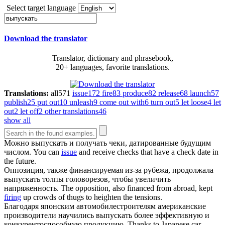
Select target language
Download the translator
Translator, dictionary and phrasebook,
20+ languages, favorite translations.
Translations:
all
571
issue
172
fire
83
produce
82
release
68
launch
57
publish
25
put out
10
unleash
9
come out with
6
turn out
5
let loose
4
let
out
2
let off
2
other translations
46
show all
Можно
выпускать
и получать чеки, датированные будущим
числом.
You can
issue
and receive checks that have a check date in
the future.
Оппозиция, также финансируемая из-за рубежа, продолжала
выпускать
толпы головорезов, чтобы увеличить
напряженность.
The opposition, also financed from abroad, kept
firing
up crowds of thugs to heighten the tensions.
Благодаря японским автомобилестроителям американские
производители научились
выпускать
более эффективную и
конкурентоспособную продукцию.
Thanks to Japanese car