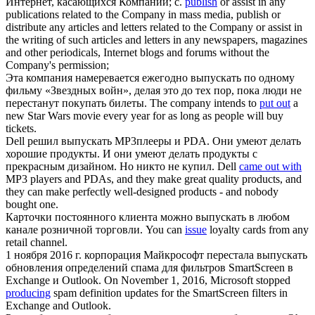
Интернет, касающихся Компании;
c.
publish
or assist in any
publications related to the Company in mass media, publish or
distribute any articles and letters related to the Company or assist in
the writing of such articles and letters in any newspapers, magazines
and other periodicals, Internet blogs and forums without the
Company's permission;
Эта компания намеревается ежегодно
выпускать
по одному
фильму «Звездных войн», делая это до тех пор, пока люди не
перестанут покупать билеты.
The company intends to
put out
a
new Star Wars movie every year for as long as people will buy
tickets.
Dell решил
выпускать
МР3плееры и PDA. Они умеют делать
хорошие продукты. И они умеют делать продукты с
прекрасным дизайном. Но никто не купил.
Dell
came out with
MP3 players and PDAs, and they make great quality products, and
they can make perfectly well-designed products - and nobody
bought one.
Карточки постоянного клиента можно
выпускать
в любом
канале розничной торговли.
You can
issue
loyalty cards from any
retail channel.
1 ноября 2016 г. корпорация Майкрософт перестала
выпускать
обновления определений спама для фильтров SmartScreen в
Exchange и Outlook.
On November 1, 2016, Microsoft stopped
producing
spam definition updates for the SmartScreen filters in
Exchange and Outlook.