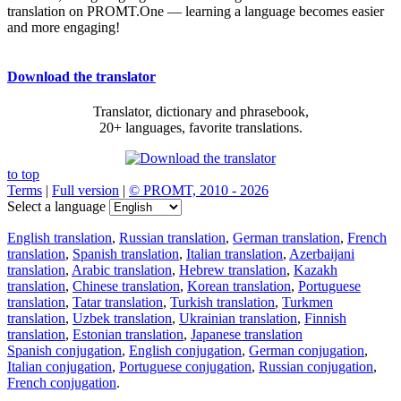
translation on PROMT.One — learning a language becomes easier
and more engaging!
Download the translator
Translator, dictionary and phrasebook,
20+ languages, favorite translations.
to top
Terms
|
Full version
|
© PROMT, 2010 - 2026
Select a language
English translation
,
Russian translation
,
German translation
,
French
translation
,
Spanish translation
,
Italian translation
,
Azerbaijani
translation
,
Arabic translation
,
Hebrew translation
,
Kazakh
translation
,
Chinese translation
,
Korean translation
,
Portuguese
translation
,
Tatar translation
,
Turkish translation
,
Turkmen
translation
,
Uzbek translation
,
Ukrainian translation
,
Finnish
translation
,
Estonian translation
,
Japanese translation
Spanish conjugation
,
English conjugation
,
German conjugation
,
Italian conjugation
,
Portuguese conjugation
,
Russian conjugation
,
French conjugation
.