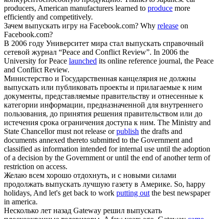
producers, American manufacturers learned to
produce
more
efficiently and competitively.
Зачем
выпускать
игру на Facebook.com?
Why
release
on
Facebook.com?
В 2006 году Университет мира стал
выпускать
справочный
сетевой журнал “Peace and Conflict Review”.
In 2006 the
University for Peace
launched
its online reference journal, the Peace
and Conflict Review.
Министерство и Государственная канцелярия не должны
выпускать
или публиковать проекты и прилагаемые к ним
документы, представляемые правительству и отнесенные к
категории информации, предназначенной для внутреннего
пользования, до принятия решения правительством или до
истечения срока ограничения доступа к ним.
The Ministry and
State Chancellor must not release or
publish
the drafts and
documents annexed thereto submitted to the Government and
classified as information intended for internal use until the adoption
of a decision by the Government or until the end of another term of
restriction on access.
Желаю всем хорошо отдохнуть, и с новыми силами
продолжать
выпускать
лучшую газету в Америке.
So, happy
holidays, And let's get back to work
putting out
the best newspaper
in america.
Несколько лет назад Gateway решил
выпускать