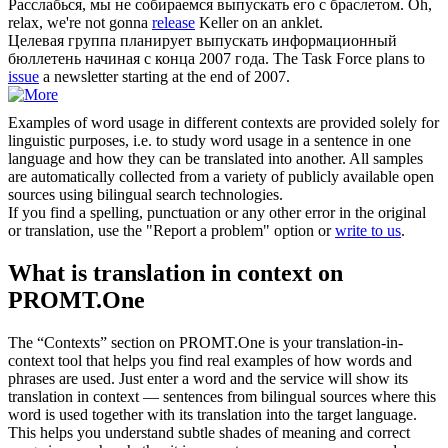
Расслабься, мы не собираемся
выпускать
его с браслетом.
Oh,
relax, we're not gonna
release
Keller on an anklet.
Целевая группа планирует
выпускать
информационный
бюллетень начиная с конца 2007 года.
The Task Force plans to
issue
a newsletter starting at the end of 2007.
Examples of word usage in different contexts are provided solely for
linguistic purposes, i.e. to study word usage in a sentence in one
language and how they can be translated into another. All samples
are automatically collected from a variety of publicly available open
sources using bilingual search technologies.
If you find a spelling, punctuation or any other error in the original
or translation, use the "Report a problem" option or
write to us
.
What is translation in context on
PROMT.One
The “Contexts” section on PROMT.One is your translation-in-
context tool that helps you find real examples of how words and
phrases are used. Just enter a word and the service will show its
translation in context — sentences from bilingual sources where this
word is used together with its translation into the target language.
This helps you understand subtle shades of meaning and correct