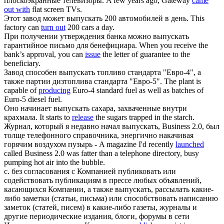
плоскоэкранные телевизоры.
A few years ago, Gateway
came
out with
flat screen TVs.
Этот завод может
выпускать
200 автомобилей в день.
This
factory can
turn out
200 cars a day.
При получении утверждения банка можно
выпускать
гарантийное письмо для бенефициара.
When you receive the
bank’s approval, you can
issue
the letter of guarantee to the
beneficiary.
Завод способен
выпускать
топливо стандарта "Евро-4", а
также партии дизтоплива стандарта "Евро-5".
The plant is
capable of
producing
Euro-4 standard fuel as well as batches of
Euro-5 diesel fuel.
Оно начинает
выпускать
сахара, захваченные внутри
крахмала.
It starts to
release
the sugars trapped in the starch.
Журнал, который я недавно начал
выпускать
, Business 2.0, был
толще телефонного справочника, энергично накачивая
горячим воздухом пузырь -
A magazine I'd recently
launched
called Business 2.0 was fatter than a telephone directory, busy
pumping hot air into the bubble.
c. без согласования с Компанией публиковать или
содействовать публикациям в прессе любых объявлений,
касающихся Компании, а также
выпускать
, рассылать какие-
либо заметки (статьи, письма) или способствовать написанию
заметок (статей, писем) в какие-либо газеты, журналы и
другие периодические издания, блоги, форумы в сети