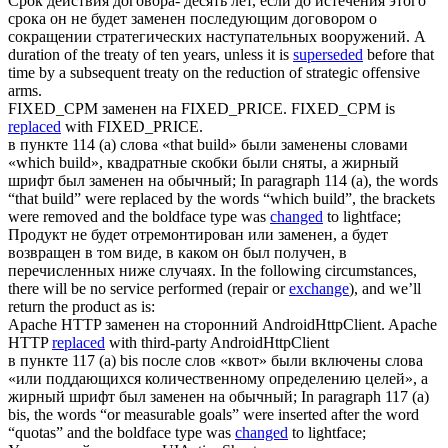
Срок действия договора- десять лет, если до истечения этого
срока он не будет
заменен
последующим договором о
сокращении стратегических наступательных вооружений.
A
duration of the treaty of ten years, unless it is
superseded
before that
time by a subsequent treaty on the reduction of strategic offensive
arms.
FIXED_CPM
заменен
на FIXED_PRICE.
FIXED_CPM is
replaced
with FIXED_PRICE.
в пункте 114 (a) слова «that build» были заменены словами
«which build», квадратные скобки были сняты, а жирный
шрифт был
заменен
на обычный;
In paragraph 114 (a), the words
“that build” were replaced by the words “which build”, the brackets
were removed and the boldface type was
changed
to lightface;
Продукт не будет отремонтирован или
заменен
, а будет
возвращен в том виде, в каком он был получен, в
перечисленных ниже случаях.
In the following circumstances,
there will be no service performed (repair or
exchange
), and we’ll
return the product as is:
Apache HTTP
заменен
на сторонний AndroidHttpClient.
Apache
HTTP
replaced
with third-party AndroidHttpClient
в пункте 117 (a) bis после слов «квот» были включены слова
«или поддающихся количественному определению целей», а
жирный шрифт был
заменен
на обычный;
In paragraph 117 (a)
bis, the words “or measurable goals” were inserted after the word
“quotas” and the boldface type was
changed
to lightface;