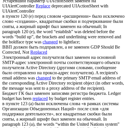
Устаревший параметр UIActionSheet
заменен
на
UIAlertController
Replace
deprecated UIActionSheet with
UIAlertController
в пункте 120 (e) перед словом «расширении» было исключено
слово «создании», квадратные скобки и подчеркивание были
сняты, а жирный шрифт был
заменен
на обычный;
In
paragraph 120 (e), the word “establish” was deleted before the
words “build up”, the brackets and underlining were removed and
the boldface type was
changed
to lightface;
ВВП должен быть подправлен, а не
заменен
GDP Should Be
Corrected, Not
Replaced
Электронный адрес получателя был
заменен
на основной
SMTP-адрес электронной почты соответствующего объекта
получателя Active Directory (другими словами, сообщение
было отправлено на прокси-адрес получателя).
A recipient's
email address was
changed
to the primary SMTP email address of
the corresponding Active Directory recipient object (in other words,
the message was sent to a proxy address of the recipient).
Бюджет ГК был
заменен
записями регистра бюджета.
Ledger
budget has been
replaced
by budget register entries.
в пункте 123 (a) были исключены слова «в рамках системы
Организации Объединенных Наций» после слов «для
поддержки деятельности», все квадратные скобки были
сняты, а жирный шрифт был
заменен
на обычный.
In
paragraph 123 (a), the words “within the United Nations system”