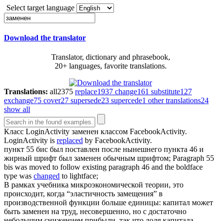
Select target language
Download the translator
Translator, dictionary and phrasebook,
20+ languages, favorite translations.
Translations:
all
2375
replace
1937
change
161
substitute
127
exchange
75
cover
27
supersede
23
supercede
1
other translations
24
show all
Класс LoginActivity
заменен
классом FacebookActivity.
LoginActivity is
replaced
by FacebookActivity.
пункт 55 бис был поставлен после нынешнего пункта 46 и
жирный шрифт был
заменен
обычным шрифтом;
Paragraph 55
bis was moved to follow existing paragraph 46 and the boldface
type was
changed
to lightface;
В рамках учебника микроэкономической теории, это
происходит, когда “эластичность замещения” в
производственной функции больше единицы: капитал может
быть
заменен
на труд, несовершенно, но с достаточно
небольшим снижением прибыли, так что доля капитала