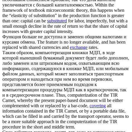
увеличивается с большей капиталоемкостью.
Within the
framework of textbook microeconomic theory, this happens when
the “elasticity of substitution” in the production function is greater
than one: capital can be
substituted
for labor, imperfectly, but with a
small enough decline in the rate of return so that the share of capital
increases with greater capital intensity.
Функция больше не доступна и
заменен
общими валютами и
курсами обмена.
The feature is no longer available, and has been
replaced with shared currencies and
exchange
rates.
Таким образом, компьютеризация книжки МДП, в ходе
которой нынешний бумажный документ будет либо дополнен,
либо
заменен
или штриховым кодом, охватывающим всю
информацию, содержащуюся в книжке МДП, или мобильным
файлом данных, который может заполняться транспортным
оператором и находиться при нем во время перевозки,
представляется более приемлемым подходом к
компьютеризации процедуры МДП как в краткосрочном, так
и в среднесрочном плане.
Thus, computerization of the TIR
Carnet, whereby the present paper-based document will be either
complemented with or replaced by a bar-code,
covering
all
information contained in the TIR Carnet, or by a portable data file,
which can be filled in and carried by the transport operator, seems to
be a more suitable approach in the computerization of the TIR
procedure in the short and middle term.