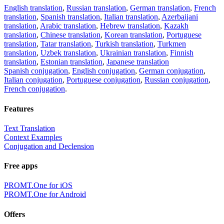
English translation
,
Russian translation
,
German translation
,
French
translation
,
Spanish translation
,
Italian translation
,
Azerbaijani
translation
,
Arabic translation
,
Hebrew translation
,
Kazakh
translation
,
Chinese translation
,
Korean translation
,
Portuguese
translation
,
Tatar translation
,
Turkish translation
,
Turkmen
translation
,
Uzbek translation
,
Ukrainian translation
,
Finnish
translation
,
Estonian translation
,
Japanese translation
Spanish conjugation
,
English conjugation
,
German conjugation
,
Italian conjugation
,
Portuguese conjugation
,
Russian conjugation
,
French conjugation
.
Features
Text Translation
Context Examples
Conjugation and Declension
Free apps
PROMT.One for iOS
PROMT.One for Android
Offers