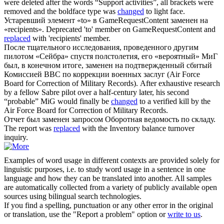
were deleted after the words “Support activities”, all brackets were
removed and the boldface type was
changed
to light face.
Устаревший элемент «to» в GameRequestContent
заменен
на
«recipients».
Deprecated 'to' member on GameRequestContent and
replaced
with 'recipients' member.
После тщательного исследования, проведенного другим
пилотом «Сейбра» спустя полстолетия, его «вероятный» МиГ
был, в конечном итоге,
заменен
на подтвержденный сбитый
Комиссией ВВС по коррекции военных заслуг (Air Force
Board for Correction of Military Records).
After exhaustive research
by a fellow Sabre pilot over a half-century later, his second
“probable” MiG would finally be
changed
to a verified kill by the
Air Force Board for Correction of Military Records.
Отчет был
заменен
запросом Оборотная ведомость по складу.
The report was
replaced
with the Inventory balance turnover
inquiry.
Examples of word usage in different contexts are provided solely for
linguistic purposes, i.e. to study word usage in a sentence in one
language and how they can be translated into another. All samples
are automatically collected from a variety of publicly available open
sources using bilingual search technologies.
If you find a spelling, punctuation or any other error in the original
or translation, use the "Report a problem" option or
write to us
.