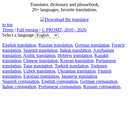
Translator, dictionary and phrasebook,
20+ languages, favorite translations.
to top
Terms
|
Full version
|
© PROMT, 2010 - 2026
Select a language
English translation
,
Russian translation
,
German translation
,
French
translation
,
Spanish translation
,
Italian translation
,
Azerbaijani
translation
,
Arabic translation
,
Hebrew translation
,
Kazakh
translation
,
Chinese translation
,
Korean translation
,
Portuguese
translation
,
Tatar translation
,
Turkish translation
,
Turkmen
translation
,
Uzbek translation
,
Ukrainian translation
,
Finnish
translation
,
Estonian translation
,
Japanese translation
Spanish conjugation
,
English conjugation
,
German conjugation
,
Italian conjugation
,
Portuguese conjugation
,
Russian conjugation
,
French conjugation
.
Features
Text Translation
Context Examples
Conjugation and Declension