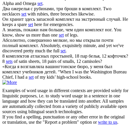
Alpha and Omega
set
.
Два ожерелья с рубинами, три броши в
комплект
.
Two
necklaces
set
with rubies, three brooches likewise.
Он хранит здесь запасной
комплект
на экстренный случай.
He
keeps a spare
set
here for emergencies.
А знаешь, покажи нам больше, чем один
комплект
ног.
You
know, show us more than one
set
of legs.
Абсолютно, совершенно мелкие, но мы открыли почти
полный
комплект
.
Absolutely, exquisitely minute, and yet we've
discovered pretty much the full
set
.
8
комплектов
атласных простыней, 18 пар белья, 12 кофточек?
8
sets
of satin sheets, 18 pairs of smalls, 12 camisoles?
«Когда я возглавляла вашингтонское бюро, у меня был
комплект
учебников детей.
“When I was the Washington Bureau
Chief, I had a
set
of my kids’ high-school books.
Examples of word usage in different contexts are provided solely for
linguistic purposes, i.e. to study word usage in a sentence in one
language and how they can be translated into another. All samples
are automatically collected from a variety of publicly available open
sources using bilingual search technologies.
If you find a spelling, punctuation or any other error in the original
or translation, use the "Report a problem" option or
write to us
.