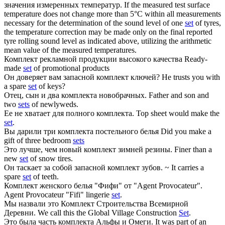
значения измеренных температур.
If the measured test surface
temperature does not change more than 5°C within all measurements
necessary for the determination of the sound level of one
set
of tyres,
the temperature correction may be made only on the final reported
tyre rolling sound level as indicated above, utilizing the arithmetic
mean value of the measured temperatures.
Комплект
рекламной продукции высокого качества
Ready-
made
set
of promotional products
Он доверяет вам запасной
комплект
ключей?
He trusts you with
a spare
set
of keys?
Отец, сын и два
комплекта
новобрачных.
Father and son and
two
sets
of newlyweds.
Ее не хватает для полного
комплекта
.
Top sheet would make the
set
.
Вы дарили три
комплекта
постельного белья
Did you make a
gift of three bedroom
sets
Это лучше, чем новый
комплект
зимней резины.
Finer than a
new
set
of snow tires.
Он таскает за собой запасной
комплект
зубов.
~ It carries a
spare
set
of teeth.
Комплект
женского белья "Фифи" от "Agent Provocateur".
Agent Provocateur "Fifi" lingerie
set
.
Мы назвали это
Комплект
Строительства Всемирной
Деревни.
We call this the Global Village Construction
Set
.
Это была часть
комплекта
Альфы и Омеги.
It was part of an