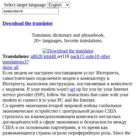
Select target language
Download the translator
Translator, dictionary and phrasebook,
20+ languages, favorite translations.
Translations:
all
628
kit
448
set
118
pack
15
suite
10
other
translations
37
show all
Если модем не настроен поставщиком услуг Интернета,
самостоятельно подключите модем к компьютеру и
Интернету, выполнив инструкции, поставляемые в
комплекте
с модемом.
If your modem wasn't
set
up for you by your Internet
service provider (ISP), follow the instructions that came with your
modem to connect it to your PC and the Internet.
Со времён окончания второй мировой войны глобальное
экономическое устройство с центральной ролью США
строилось на взаимодополняющем
комплекте
негласных
договорённостей в сфере экономики и безопасности между
США и их основными партнёрами, в то время как
развивающиеся страны играли периферийную роль.
Since the