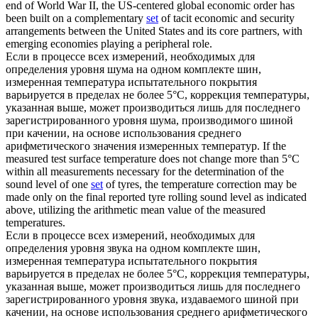
end of World War II, the US-centered global economic order has
been built on a complementary
set
of tacit economic and security
arrangements between the United States and its core partners, with
emerging economies playing a peripheral role.
Если в процессе всех измерений, необходимых для
определения уровня шума на одном
комплекте
шин,
измеренная температура испытательного покрытия
варьируется в пределах не более 5°С, коррекция температуры,
указанная выше, может производиться лишь для последнего
зарегистрированного уровня шума, производимого шиной
при качении, на основе использования среднего
арифметического значения измеренных температур.
If the
measured test surface temperature does not change more than 5°C
within all measurements necessary for the determination of the
sound level of one
set
of tyres, the temperature correction may be
made only on the final reported tyre rolling sound level as indicated
above, utilizing the arithmetic mean value of the measured
temperatures.
Если в процессе всех измерений, необходимых для
определения уровня звука на одном
комплекте
шин,
измеренная температура испытательного покрытия
варьируется в пределах не более 5°С, коррекция температуры,
указанная выше, может производиться лишь для последнего
зарегистрированного уровня звука, издаваемого шиной при
качении, на основе использования среднего арифметического