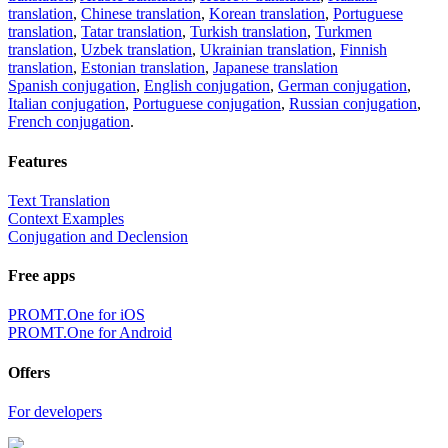
translation
,
Chinese translation
,
Korean translation
,
Portuguese
translation
,
Tatar translation
,
Turkish translation
,
Turkmen
translation
,
Uzbek translation
,
Ukrainian translation
,
Finnish
translation
,
Estonian translation
,
Japanese translation
Spanish conjugation
,
English conjugation
,
German conjugation
,
Italian conjugation
,
Portuguese conjugation
,
Russian conjugation
,
French conjugation
.
Features
Text Translation
Context Examples
Conjugation and Declension
Free apps
PROMT.One for iOS
PROMT.One for Android
Offers
For developers