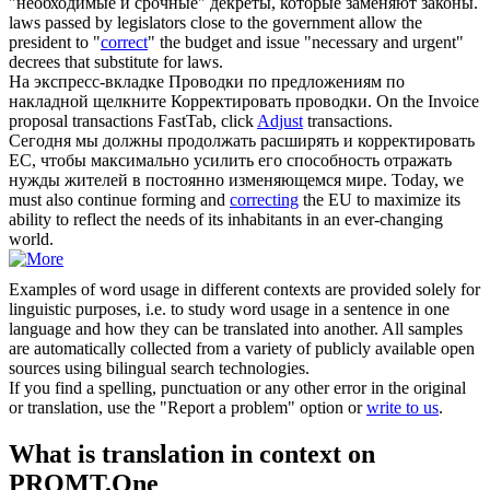
"необходимые и срочные" декреты, которые заменяют законы.
laws passed by legislators close to the government allow the
president to "
correct
" the budget and issue "necessary and urgent"
decrees that substitute for laws.
На экспресс-вкладке Проводки по предложениям по
накладной щелкните
Корректировать
проводки.
On the Invoice
proposal transactions FastTab, click
Adjust
transactions.
Сегодня мы должны продолжать расширять и
корректировать
ЕС, чтобы максимально усилить его способность отражать
нужды жителей в постоянно изменяющемся мире.
Today, we
must also continue forming and
correcting
the EU to maximize its
ability to reflect the needs of its inhabitants in an ever-changing
world.
Examples of word usage in different contexts are provided solely for
linguistic purposes, i.e. to study word usage in a sentence in one
language and how they can be translated into another. All samples
are automatically collected from a variety of publicly available open
sources using bilingual search technologies.
If you find a spelling, punctuation or any other error in the original
or translation, use the "Report a problem" option or
write to us
.
What is translation in context on
PROMT.One