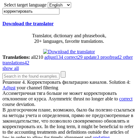
Select target language
Download the translator
Translator, dictionary and phrasebook,
20+ languages, favorite translations.
Translations:
all
210
adjust
134
correct
29
update
3
proofread
2
other
translations
42
show all
Решение 4.
Корректировать
фильтрацию каналов.
Solution 4:
Adjust
your channel filtering
Ассиметричная тяга больше не может
корректировать
отклонение от курса.
Asymmetric thrust no longer able to
correct
course deviation.
В долгосрочном плане, возможно, было бы полезно ссылаться
на методы учета и определения, прямо не предусмотренные в
законодательстве, что позволило своевременно обновлять и
корректировать
их.
In the long term, it might be beneficial to refer
to the accounting treatments and definitions outside the articles of
law in order to allow for timely alignment and
updating
.