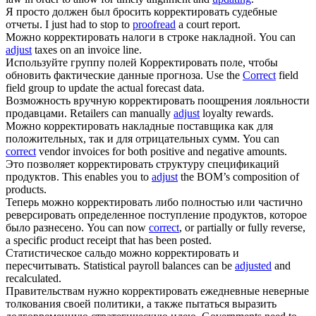
Я просто должен был бросить
корректировать
судебные
отчеты.
I just had to stop to
proofread
a court report.
Можно
корректировать
налоги в строке накладной.
You can
adjust
taxes on an invoice line.
Используйте группу полей
Корректировать
поле, чтобы
обновить фактические данные прогноза.
Use the
Correct
field
field group to update the actual forecast data.
Возможность вручную
корректировать
поощрения лояльности
продавцами.
Retailers can manually
adjust
loyalty rewards.
Можно
корректировать
накладные поставщика как для
положительных, так и для отрицательных сумм.
You can
correct
vendor invoices for both positive and negative amounts.
Это позволяет
корректировать
структуру спецификаций
продуктов.
This enables you to
adjust
the BOM’s composition of
products.
Теперь можно
корректировать
либо полностью или частично
реверсировать определенное поступление продуктов, которое
было разнесено.
You can now
correct
, or partially or fully reverse,
a specific product receipt that has been posted.
Статистическое сальдо можно
корректировать
и
пересчитывать.
Statistical payroll balances can be
adjusted
and
recalculated.
Правительствам нужно
корректировать
ежедневные неверные
толкования своей политики, а также пытаться выразить