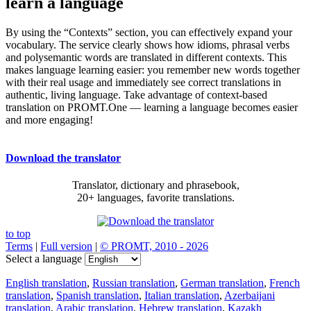
learn a language
By using the “Contexts” section, you can effectively expand your
vocabulary. The service clearly shows how idioms, phrasal verbs
and polysemantic words are translated in different contexts. This
makes language learning easier: you remember new words together
with their real usage and immediately see correct translations in
authentic, living language. Take advantage of context-based
translation on PROMT.One — learning a language becomes easier
and more engaging!
Download the translator
Translator, dictionary and phrasebook,
20+ languages, favorite translations.
to top
Terms
|
Full version
|
© PROMT, 2010 - 2026
Select a language
English translation
,
Russian translation
,
German translation
,
French
translation
,
Spanish translation
,
Italian translation
,
Azerbaijani
translation
,
Arabic translation
,
Hebrew translation
,
Kazakh