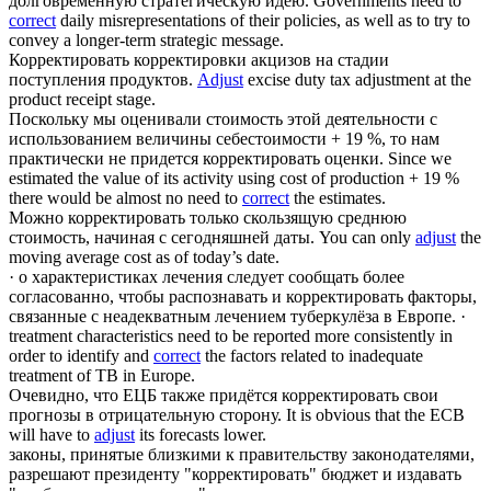
долговременную стратегическую идею.
Governments need to
correct
daily misrepresentations of their policies, as well as to try to
convey a longer-term strategic message.
Корректировать
корректировки акцизов на стадии
поступления продуктов.
Adjust
excise duty tax adjustment at the
product receipt stage.
Поскольку мы оценивали стоимость этой деятельности с
использованием величины себестоимости + 19 %, то нам
практически не придется
корректировать
оценки.
Since we
estimated the value of its activity using cost of production + 19 %
there would be almost no need to
correct
the estimates.
Можно
корректировать
только скользящую среднюю
стоимость, начиная с сегодняшней даты.
You can only
adjust
the
moving average cost as of today’s date.
· о характеристиках лечения следует сообщать более
согласованно, чтобы распознавать и
корректировать
факторы,
связанные с неадекватным лечением туберкулёза в Европе.
·
treatment characteristics need to be reported more consistently in
order to identify and
correct
the factors related to inadequate
treatment of TB in Europe.
Очевидно, что ЕЦБ также придётся
корректировать
свои
прогнозы в отрицательную сторону.
It is obvious that the ECB
will have to
adjust
its forecasts lower.
законы, принятые близкими к правительству законодателями,
разрешают президенту "
корректировать
" бюджет и издавать