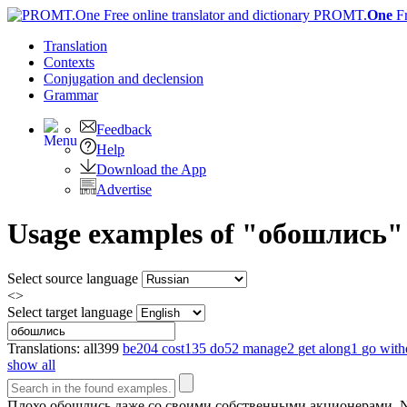
PROMT.
One
F
Translation
Contexts
Conjugation
and declension
Grammar
Feedback
Help
Download the App
Advertise
Usage examples of "обошлись" i
Select source language
<>
Select target language
Translations:
all
399
be
204
cost
135
do
52
manage
2
get along
1
go with
show all
Плохо
обошлись
даже со своими собственными акционерами.
N