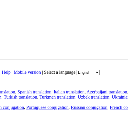
|
Help
|
Mobile version
|
Select a language
anslation
,
Spanish translation
,
Italian translation
,
Azerbaijani translation
n
,
Turkish translation
,
Turkmen translation
,
Uzbek translation
,
Ukrainian
an conjugation
,
Portuguese conjugation
,
Russian conjugation
,
French co