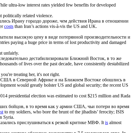
ile ultra-low interest rates yielded few benefits for developed
 politically related violence.
шлись
Ирану гораздо дороже, чем действия Ирана в отношении
her
costs
than Iran’s actions vis-à-vis the US and UK.
платили высокую цену в виде потерянной производительности и
tries paying a huge price in terms of lost productivity and damaged
t unfairly.
оследовательно дестабилизировали Ближний Восток, в то же
 thousands of lives over the past decade, have consistently destabilized
're treating her, it's not right.
ны США в Северной Африке и на Ближнем Востоке
обошлись
в
elopment would greatly bolster US and global security; the recent US
014 presidential election was estimated to cost $215 million and Rada
их бойцов, в то время как у армии США, чьи потери во время
st
to my soldiers, who bore the brunt of the jihadists’ ferocity; ISIS
n Syria.
отказались прислушиваться к резкой критике МВФ.
It
is
almost