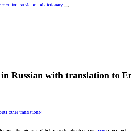
ree online translator and dictionary
n Russian with translation to E
out
1
other translations
4
ot even the interests of their own shareholders have
been
served well.