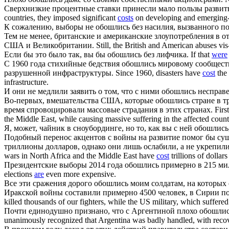
Сверхнизкие процентные ставки принесли мало пользы развит
countries, they imposed significant
costs
on developing and emerging
К сожалению, выборы не
обошлись
без насилия, вызванного п
Тем не менее, британские и американские злоупотребления в 
США и Великобритании.
Still, the British and American abuses vis
Если бы это было так, вы бы
обошлись
без лифчика.
If that
were
С 1960 года стихийные бедствия
обошлись
мировому сообществу
разрушенной инфраструктуры.
Since 1960, disasters have
cost
the 
infrastructure.
И они не медлили заявить о том, что с ними
обошлись
несправе
Во-первых, вмешательства США, которые
обошлись
стране в т
время спровоцировали массовые страдания в этих странах.
Firs
the Middle East, while causing massive suffering in the affected count
Я, может, чайник в сноубординге, но то, как вы с ней
обошлись
Подобный перенос акцентов с войны на развитие помог бы с
триллионы долларов, однако они лишь ослабили, а не укрепил
wars in North Africa and the Middle East have
cost
trillions of dollar
Президентские выборы 2014 года
обошлись
примерно в 215 мил
elections
are
even more expensive.
Все эти сражения дорого
обошлись
моим солдатам, на которых 
Иракской войны составили примерно 4500 человек, в Сирии по
killed thousands of our fighters, while the US military, which suffered
Почти единодушно признано, что с Аргентиной плохо
обошли
unanimously recognized that Argentina was badly handled, with recove