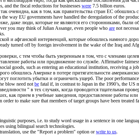
л 8 миллиардов евро, тогда как фискальные послабления для час
s, and the fiscal reductions for businesses
were
7.5 billion euros.
так очевидна, как в том, как правительства стран ЕС
обошлись
с
n the way EU governments have handled the deregulation of the produc
же, даже люди, которые не являются его сторонниками, были о
atever you may think of Julian Assange, even people who
are
not necessar
ks.
кской и афганской интервенций, которые
обошлись
намного дорож
eady turned off by foreign involvement in the wake of the Iraq and Af
роверки, с тем чтобы быть уверенным в том, что с членами цел
оставление работы или продвижение по службе.
Affirmative fairnes
 social goods, such as entering an educational institution, receiving a jo
орого
обошлись
Америке в потере притягательности американской
огут поглотить убытки и ограничить ущерб.
The poor performance 
 the blow need not
be
fatal if, in contrast to Japan in the 1990’s, the US
едливости " в тех случаях, когда проводится тщательная провер
ких, как прием в учебные заведения, предоставление работы ил
 order to make sure that members of target groups have been treated fair
inguistic purposes, i.e. to study word usage in a sentence in one langua
ces using bilingual search technologies.
r translation, use the "Report a problem" option or
write to us
.