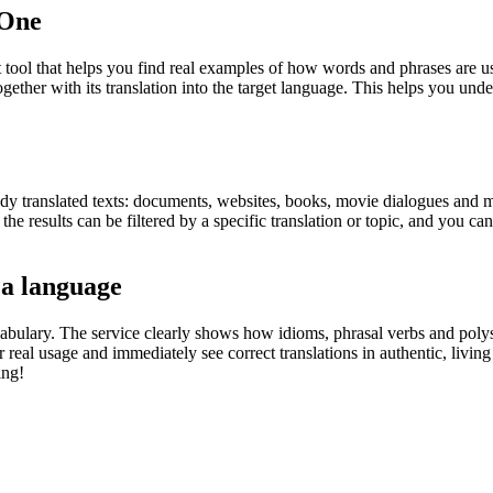
.One
ol that helps you find real examples of how words and phrases are used
gether with its translation into the target language. This helps you un
eady translated texts: documents, websites, books, movie dialogues and m
he results can be filtered by a specific translation or topic, and you c
 a language
abulary. The service clearly shows how idioms, phrasal verbs and polys
real usage and immediately see correct translations in authentic, livin
ing!