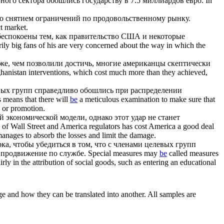
тного сектора
обошлись
государству в 7.5 миллиардов евро.
In
о снятием ограничений по продовольственному рынку.
t market.
беспокоены тем, как правительство США и некоторые
ily big fans of his are very concerned about the way in which the
е, чем позволили достичь, многие американцы скептически
ghanistan interventions, which cost much more than they achieved,
евых групп справедливо
обошлись
при распределении
s means that there will
be
a meticulous examination to make sure that
b or promotion.
 экономической модели, однако этот удар не станет
of Wall Street and America regulators has cost America a good deal
 manages to absorb the losses and limit the damage.
ка, чтобы убедиться в том, что с членами целевых групп
и продвижение по службе.
Special measures may
be
called measures
ly in the attribution of social goods, such as entering an educational
ge and how they can be translated into another. All samples are