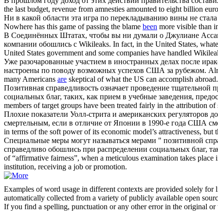
В прошлом году доход от этих действий правительства состави
the last budget, revenue from amnesties amounted to eight billion euro
Ни в какой области эта игра по перекладыванию вины не стала 
Nowhere has this game of passing the blame
been
more visible than i
В Соединённых Штатах, чтобы вы ни думали о Джулиане Ассан
компании
обошлись
с Wikileaks.
In fact, in the United States, wh
United States government and some companies have handled Wikilea
Уже разочарованные участием в иностранных делах после ира
настроены по поводу возможных успехов США за рубежом.
Alr
many Americans
are
skeptical of what the US can accomplish abroad.
Позитивная справедливость означает проведение тщательной п
социальных благ, таких, как прием в учебные заведения, пред
members of target groups have been treated fairly in the attribution of
Плохие показатели Уолл-стрита и американских регуляторов д
смертельным, если в отличие от Японии в 1990-е года США см
in terms of the soft power of its economic model’s attractiveness, but
Специальные меры могут называться мерами " позитивной справ
справедливо
обошлись
при распределении социальных благ, та
of “affirmative fairness”, when a meticulous examination takes place in
institution, receiving a job or promotion.
Examples of word usage in different contexts are provided solely for l
automatically collected from a variety of publicly available open sour
If you find a spelling, punctuation or any other error in the original o