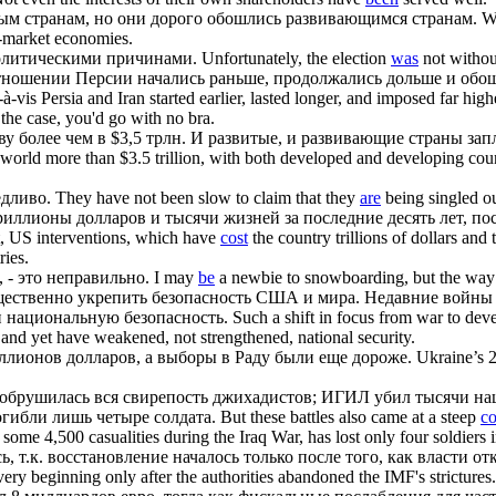
ым странам, но они дорого
обошлись
развивающимся странам.
Wh
-market economies.
олитическими причинами.
Unfortunately, the election
was
not without
отношении Персии начались раньше, продолжались дольше и
обо
-à-vis Persia and Iran started earlier, lasted longer, and imposed far hig
the case, you'd go with no bra.
 более чем в $3,5 трлн. И развитые, и развивающие страны за
world more than $3.5 trillion, with both developed and developing coun
дливо.
They have not been slow to claim that they
are
being singled ou
риллионы долларов и тысячи жизней за последние десять лет, п
t, US interventions, which have
cost
the country trillions of dollars and
ries.
, - это неправильно.
I may
be
a newbie to snowboarding, but the way you
ущественно укрепить безопасность США и мира. Недавние вой
и национальную безопасность.
Such a shift in focus from war to dev
s and yet have weakened, not strengthened, national security.
лионов долларов, а выборы в Раду были еще дороже.
Ukraine’s 2
обрушилась вся свирепость джихадистов; ИГИЛ убил тысячи наш
гибли лишь четыре солдата.
But these battles also came at a steep
co
 some 4,500 casualities during the Iraq War, has lost only four soldiers i
сь
, т.к. восстановление началось только после того, как власти 
ry beginning only after the authorities abandoned the IMF's strictures.