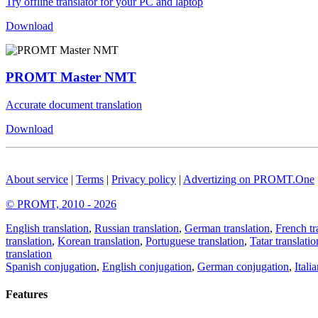
Try offline translator for your PC and laptop
Download
PROMT Master NMT
Accurate document translation
Download
About service
|
Terms
|
Privacy policy
|
Advertizing on PROMT.One
© PROMT, 2010 - 2026
English translation
,
Russian translation
,
German translation
,
French tr
translation
,
Korean translation
,
Portuguese translation
,
Tatar translatio
translation
Spanish conjugation
,
English conjugation
,
German conjugation
,
Itali
Features