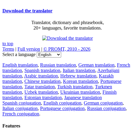
Download the translator
Translator, dictionary and phrasebook,
20+ languages, favorite translations.
to top
Terms
|
Full version
|
© PROMT, 2010 - 2026
Select a language
English translation
,
Russian translation
,
German translation
,
French
translation
,
Spanish translation
,
Italian translation
,
Azerbaijani
translation
,
Arabic translation
,
Hebrew translation
,
Kazakh
translation
,
Chinese translation
,
Korean translation
,
Portuguese
translation
,
Tatar translation
,
Turkish translation
,
Turkmen
translation
,
Uzbek translation
,
Ukrainian translation
,
Finnish
translation
,
Estonian translation
,
Japanese translation
Spanish conjugation
,
English conjugation
,
German conjugation
,
Italian conjugation
,
Portuguese conjugation
,
Russian conjugation
,
French conjugation
.
Features