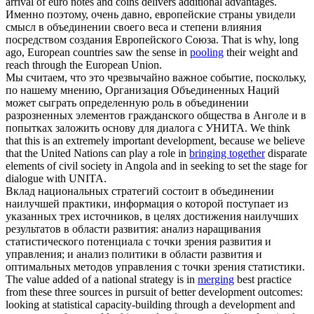
arrival of euro notes and coins delivers additional advantages.
Именно поэтому, очень давно, европейские страны увидели
смысл в
объединении
своего веса и степени влияния
посредством создания Европейского Союза.
That is why, long
ago, European countries saw the sense in
pooling
their weight and
reach through the European Union.
Мы считаем, что это чрезвычайно важное событие, поскольку,
по нашему мнению, Организация Объединенных Наций
может сыграть определенную роль в
объединении
разрозненных элементов гражданского общества в Анголе и в
попытках заложить основу для диалога с УНИТА.
We think
that this is an extremely important development, because we believe
that the United Nations can play a role in
bringing together
disparate
elements of civil society in Angola and in seeking to set the stage for
dialogue with UNITA.
Вклад национальных стратегий состоит в
объединении
наилучшей практики, информация о которой поступает из
указанных трех источников, в целях достижения наилучших
результатов в области развития: анализ наращивания
статистического потенциала с точки зрения развития и
управления; и анализ политики в области развития и
оптимальных методов управления с точки зрения статистики.
The value added of a national strategy is in
merging
best practice
from these three sources in pursuit of better development outcomes:
looking at statistical capacity-building through a development and