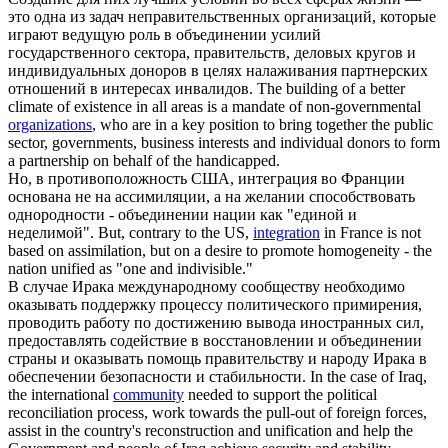
это одна из задач неправительственных организаций, которые
играют ведущую роль в
объединении
усилий
государственного сектора, правительств, деловых кругов и
индивидуальных доноров в целях налаживания партнерских
отношений в интересах инвалидов.
The building of a better
climate of existence in all areas is a mandate of non-governmental
organizations
, who are in a key position to bring together the public
sector, governments, business interests and individual donors to form
a partnership on behalf of the handicapped.
Но, в противоположность США, интеграция во Франции
основана не на ассимиляции, а на желании способствовать
однородности -
объединении
нации как "единой и
неделимой".
But, contrary to the US,
integration
in France is not
based on assimilation, but on a desire to promote homogeneity - the
nation unified as "one and indivisible."
В случае Ирака международному сообществу необходимо
оказывать поддержку процессу политического примирения,
проводить работу по достижению вывода иностранных сил,
предоставлять содействие в восстановлении и
объединении
страны и оказывать помощь правительству и народу Ирака в
обеспечении безопасности и стабильности.
In the case of Iraq,
the international
community
needed to support the political
reconciliation process, work towards the pull-out of foreign forces,
assist in the country's reconstruction and unification and help the