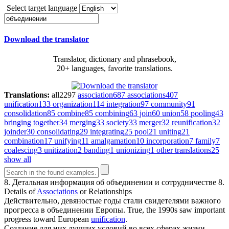
Select target language
Download the translator
Translator, dictionary and phrasebook,
20+ languages, favorite translations.
Translations:
all
2297
association
687
associations
407
unification
133
organization
114
integration
97
community
91
consolidation
85
combine
85
combining
63
join
60
union
58
pooling
43
bringing together
34
merging
33
society
33
merger
32
reunification
32
joinder
30
consolidating
29
integrating
25
pool
21
uniting
21
combination
17
unifying
11
amalgamation
10
incorporation
7
family
7
coalescing
3
unitization
2
banding
1
unionizing
1
other translations
25
show all
8. Детальная информация об
объединении
и сотрудничестве
8.
Details of
Associations
or Relationships
Действительно, девяностые годы стали свидетелями важного
прогресса в
объединении
Европы.
True, the 1990s saw important
progress toward European
unification
.
Создание для них лучших условий во всех сферах жизни —