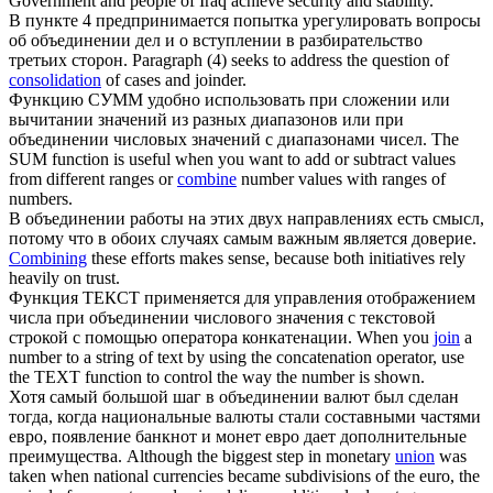
Government and people of Iraq achieve security and stability.
В пункте 4 предпринимается попытка урегулировать вопросы
об
объединении
дел и о вступлении в разбирательство
третьих сторон.
Paragraph (4) seeks to address the question of
consolidation
of cases and joinder.
Функцию СУММ удобно использовать при сложении или
вычитании значений из разных диапазонов или при
объединении
числовых значений с диапазонами чисел.
The
SUM function is useful when you want to add or subtract values
from different ranges or
combine
number values with ranges of
numbers.
В
объединении
работы на этих двух направлениях есть смысл,
потому что в обоих случаях самым важным является доверие.
Combining
these efforts makes sense, because both initiatives rely
heavily on trust.
Функция ТЕКСТ применяется для управления отображением
числа при
объединении
числового значения с текстовой
строкой с помощью оператора конкатенации.
When you
join
a
number to a string of text by using the concatenation operator, use
the TEXT function to control the way the number is shown.
Хотя самый большой шаг в
объединении
валют был сделан
тогда, когда национальные валюты стали составными частями
евро, появление банкнот и монет евро дает дополнительные
преимущества.
Although the biggest step in monetary
union
was
taken when national currencies became subdivisions of the euro, the