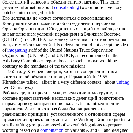
более партий запасов в объединенную партию.
This topic
provides information about
consolidating
two or more inventory
batches into a merged batch.
Его делегация не может согласиться с рекомендацией
Консультативного комитета об
объединении
персонала
Органа Организации Объединенных Наций по наблюдению
за выполнением условий перемирия на Ближнем Востоке
(ОНВУП) и СООНО, поскольку такой шаг противоречил бы
мандатам обеих миссий.
His delegation could not accept the idea
of
integrating
staff of the United Nations Truce Supervision
Organization (UNTSO) and UNDOF, as recommended in the
Advisory Committee's report, because such a move would be
contrary to the mandates of the two missions.
в 1955 году Хрущев говорил, хотя и в совершенно ином
контексте, об
объединении
двух Германий).
in 1955
Khrushchev talked - albeit in a very different context - about
uniting
two Germanys.)
Рабочая группа просила малую редакционную группу в
составе представителей нескольких делегаций подготовить
формулировку, которая основывалась бы на
объединении
вариантов А и С и которая была бы направлена на
реализацию принципа, установленного в отношении сферы
применения проекта документа.
The Working Group requested a
small drafting group composed of several delegations to prepare
wording based on a
combination
of Variants A and C, and designed