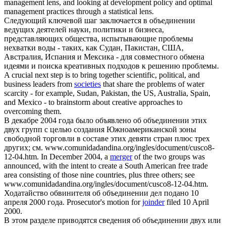
management lens, and looking at development policy and optimal
management practices through a statistical lens.
Следующий ключевой шаг заключается в
объединении
ведущих деятелей науки, политики и бизнеса,
представляющих общества, испытывающие проблемы
нехватки воды - таких, как Судан, Пакистан, США,
Австралия, Испания и Мексика - для совместного обмена
идеями и поиска креативных подходов к решению проблемы.
A crucial next step is to bring together scientific, political, and
business leaders from
societies
that share the problems of water
scarcity - for example, Sudan, Pakistan, the US, Australia, Spain,
and Mexico - to brainstorm about creative approaches to
overcoming them.
В декабре 2004 года было объявлено об
объединении
этих
двух групп с целью создания Южноамериканской зоны
свободной торговли в составе этих девяти стран плюс трех
других; см. www.comunidadandina.org/ingles/document/cusco8-
12-04.htm.
In December 2004, a
merger
of the two groups was
announced, with the intent to create a South American free trade
area consisting of those nine countries, plus three others; see
www.comunidadandina.org/ingles/document/cusco8-12-04.htm.
Ходатайство обвинителя об
объединении
дел подано 10
апреля 2000 года.
Prosecutor's motion for
joinder
filed 10 April
2000.
В этом разделе приводятся сведения об
объединении
двух или