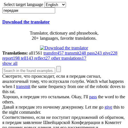
Select target language
Download the translator
Translator, dictionary and phrasebook,
20+ languages, favorite translations.
Translations:
all
1561
transfer
457
transmit
248
pass
243
give
228
report
198
tell
143
reflect
27
other translations
17
show all
Смотрите, что происходит, если я
передам
сигнал,
аналогичный тому, что испускали голуби.
Watch what happens
when I
transmit
the same frequency from one of the robotic doves to
this rat.
Хорошо, я
передам
это остальным.
Okay, I'll
pass
the word to the
others.
Давай я
передам
это ночному дежурному.
Let me go
give
this to
the night commander.
Соответственно, если не поступит предложений об обратном,
я
передам
заявление Швейцарской Конфедерации в Комитет
по приему новых членов для его рассмотрения и