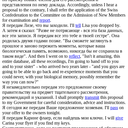
представления по нему доклада.
Accordingly, unless I hear a
proposal to the contrary, I shall refer the application of the Swiss
Confederation to the Committee on the Admission of New Members
for examination and
report
.
Я
передам
Лизе, что вы заходили.
I'll
tell
Lisa you dropped by.
А затем я сказал: "Разве не потрясающе - вся эта база данных,
все эти записи. Я
передам
все это тебе и твоей сестре". Она
родилась двумя годами позже. "Вы сможете заглянуть в
прошлое и заново пережить моменты, которые ваша
биологическая память, возможно, никогда бы не сохранила в
таком виде".
And then I went on to
reflect
, "Isn't it amazing, this
entire database, all these recordings, I'm going to hand off to you
and to your sister" - who arrived two years later - "and you guys are
going to be able to go back and re-experience moments that you
could never, with your biological memory, possibly remember the
way you can now?"
Я незамедлительно
передам
это предложение своему
правительству на предмет тщательного рассмотрения,
рекомендаций и указаний.
I shall promptly
transmit
this proposal
to my Government for careful consideration, advice and instructions.
Я сегодня же
передам
Ваше предложение хозяевам.
I'll
pass
on
your offer to the owners tonight.
Я
передам
Карине флаер, если найдешь мои ключи.
I will
give
Carina your flyer if you find my keys.