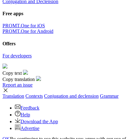
Conjugation and Declension
Free apps
PROMT.One for iOS
PROMT.One for Android
Offers
For developers
Copy text
Copy translation
Report an issue
Translation
Contexts
Conjugation
and declension
Grammar
Feedback
Help
Download the App
Advertise
OK
By continuing to use this website you agree with our use of