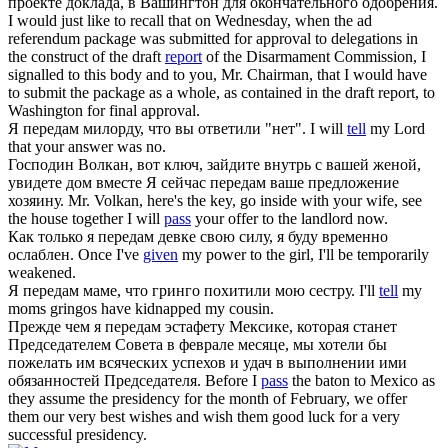
проекте доклада, в Вашингтон для окончательного одобрения.
I would just like to recall that on Wednesday, when the ad
referendum package was submitted for approval to delegations in
the construct of the draft
report
of the Disarmament Commission, I
signalled to this body and to you, Mr. Chairman, that I would have
to submit the package as a whole, as contained in the draft report, to
Washington for final approval.
Я
передам
милорду, что вы ответили "нет".
I will
tell
my Lord
that your answer was no.
Господин Волкан, вот ключ, зайдите внутрь с вашей женой,
увидете дом вместе Я сейчас
передам
ваше предложение
хозяину.
Mr. Volkan, here's the key, go inside with your wife, see
the house together I will
pass
your offer to the landlord now.
Как только я
передам
девке свою силу, я буду временно
ослаблен.
Once I've
given
my power to the girl, I'll be temporarily
weakened.
Я
передам
маме, что гринго похитили мою сестру.
I'll
tell
my
moms gringos have kidnapped my cousin.
Прежде чем я
передам
эстафету Мексике, которая станет
Председателем Совета в феврале месяце, мы хотели бы
пожелать им всяческих успехов и удач в выполнении ими
обязанностей Председателя.
Before I
pass
the baton to Mexico as
they assume the presidency for the month of February, we offer
them our very best wishes and wish them good luck for a very
successful presidency.