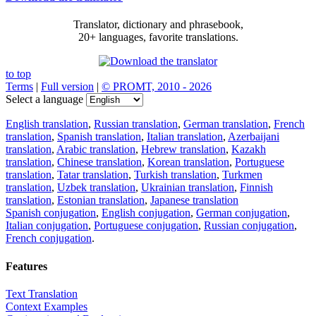
Translator, dictionary and phrasebook,
20+ languages, favorite translations.
to top
Terms
|
Full version
|
© PROMT, 2010 - 2026
Select a language
English translation
,
Russian translation
,
German translation
,
French
translation
,
Spanish translation
,
Italian translation
,
Azerbaijani
translation
,
Arabic translation
,
Hebrew translation
,
Kazakh
translation
,
Chinese translation
,
Korean translation
,
Portuguese
translation
,
Tatar translation
,
Turkish translation
,
Turkmen
translation
,
Uzbek translation
,
Ukrainian translation
,
Finnish
translation
,
Estonian translation
,
Japanese translation
Spanish conjugation
,
English conjugation
,
German conjugation
,
Italian conjugation
,
Portuguese conjugation
,
Russian conjugation
,
French conjugation
.
Features
Text Translation
Context Examples