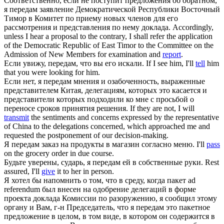
Соответственно, если не поступит предложения об обратном,
я
передам
заявление Демократической Республики Восточный
Тимор в Комитет по приему новых членов для его
рассмотрения и представления по нему доклада.
Accordingly,
unless I hear a proposal to the contrary, I shall refer the application
of the Democratic Republic of East Timor to the Committee on the
Admission of New Members for examination and
report
.
Если увижу,
передам
, что вы его искали.
If I see him, I'll
tell
him
that you were looking for him.
Если нет, я
передам
мнения и озабоченность, выраженные
представителем Китая, делегациям, которых это касается и
представители которых подходили ко мне с просьбой о
переносе сроков принятия решения.
If they are not, I will
transmit
the sentiments and concerns expressed by the representative
of China to the delegations concerned, which approached me and
requested the postponement of our decision-making.
Я
передам
заказ на продукты в магазин согласно меню.
I'll
pass
on the grocery order in due course.
Будьте уверены, сударь, я
передам
ей в собственные руки.
Rest
assured, I'll
give
it to her in person.
Я хотел бы напомнить о том, что в среду, когда пакет ad
referendum был внесен на одобрение делегаций в форме
проекта доклада Комиссии по разоружению, я сообщил этому
органу и Вам, г-н Председатель, что я
передам
это пакетное
предложение в целом, в том виде, в котором он содержится в