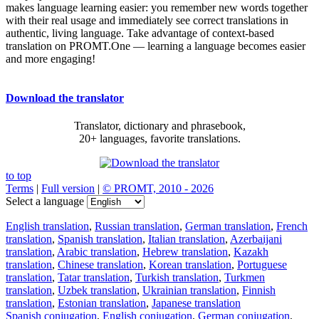
makes language learning easier: you remember new words together
with their real usage and immediately see correct translations in
authentic, living language. Take advantage of context-based
translation on PROMT.One — learning a language becomes easier
and more engaging!
Download the translator
Translator, dictionary and phrasebook,
20+ languages, favorite translations.
to top
Terms
|
Full version
|
© PROMT, 2010 - 2026
Select a language
English translation
,
Russian translation
,
German translation
,
French
translation
,
Spanish translation
,
Italian translation
,
Azerbaijani
translation
,
Arabic translation
,
Hebrew translation
,
Kazakh
translation
,
Chinese translation
,
Korean translation
,
Portuguese
translation
,
Tatar translation
,
Turkish translation
,
Turkmen
translation
,
Uzbek translation
,
Ukrainian translation
,
Finnish
translation
,
Estonian translation
,
Japanese translation
Spanish conjugation
,
English conjugation
,
German conjugation
,