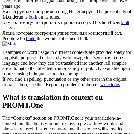
Этот мост
построили
два года назад.
This bridge was
built
two
years ago.
На его руинах
построили
город Искендерун.
The present city of
Iskenderun is
built
on its ruins.
Эту гостиницу
построили
в прошлом году.
This hotel was
built
last year.
Люди, которые
построили
удивительный концертный зал,
People who
build
this wonderful concert hall.
Examples of word usage in different contexts are provided solely for
linguistic purposes, i.e. to study word usage in a sentence in one
language and how they can be translated into another. All samples
are automatically collected from a variety of publicly available open
sources using bilingual search technologies.
If you find a spelling, punctuation or any other error in the original
or translation, use the "Report a problem" option or
write to us
.
What is translation in context on
PROMT.One
The “Contexts” section on PROMT.One is your translation-in-
context tool that helps you find real examples of how words and
phrases are used. Just enter a word and the service will show its