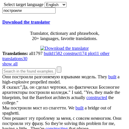
Select target language
Download the translator
Translator, dictionary and phrasebook,
20+ languages, favorite translations.
Translations:
all
1797
build
1582
construct
174
plot
11
other
translations
30
show all
Они
построили
разгоняемую взрывами модель.
They
built
a
high-explosive propelled model.
Я сказал:"Да, он сделал чертежи, но фактически Босоногие
архитекторы
построили
колледж."
I said, "Yes, they made the
blueprints, but the Barefoot architects actually
constructed
the
college."
Мы
построили
мост из спагетти.
We
built
a bridge out of
spaghetti.
Они решают эту проблему за меня, с совсем немногим. Они
построили
эту фразу.
So they're solving this problem for me,
having a little - They're
constructing
that phrase.