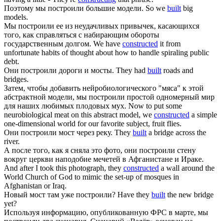
Поэтому мы
построили
большие модели.
So we
built
big
models.
Мы
построили
ее из неудачливых привычек, касающихся
того, как справляться с набирающим обороты
государственным долгом.
We have
constructed
it from
unfortunate habits of thought about how to handle spiraling public
debt.
Они
построили
дороги и мосты.
They had
built
roads and
bridges.
Затем, чтобы добавить нейробиологического "мяса" к этой
абстрактной модели, мы
построили
простой одномерный мир
для наших любимых плодовых мух.
Now to put some
neurobiological meat on this abstract model, we
constructed
a simple
one-dimensional world for our favorite subject, fruit flies.
Они
построили
мост через реку.
They
built
a bridge across the
river.
А после того, как я сняла это фото, они
построили
стену
вокруг церкви наподобие мечетей в Афганистане и Ираке.
And after I took this photograph, they
constructed
a wall around the
World Church of God to mimic the set-up of mosques in
Afghanistan or Iraq.
Новый мост там уже
построили
?
Have they
built
the new bridge
yet?
Используя информацию, опубликованную ФРС в марте, мы