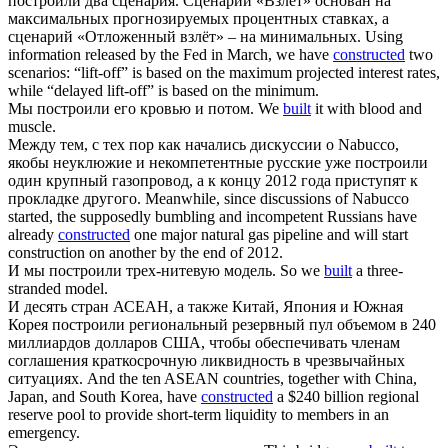
построили
два сценария. Сценарий «Взлёт» основан на
максимальных прогнозируемых процентных ставках, а
сценарий «Отложенный взлёт» – на минимальных.
Using
information released by the Fed in March, we have
constructed
two
scenarios: “lift-off” is based on the maximum projected interest rates,
while “delayed lift-off” is based on the minimum.
Мы
построили
его кровью и потом.
We
built
it with blood and
muscle.
Между тем, с тех пор как начались дискуссии о Nabucco,
якобы неуклюжие и некомпетентные русские уже
построили
один крупный газопровод, а к концу 2012 года приступят к
прокладке другого.
Meanwhile, since discussions of Nabucco
started, the supposedly bumbling and incompetent Russians have
already
constructed
one major natural gas pipeline and will start
construction on another by the end of 2012.
И мы
построили
трех-нитевую модель.
So we
built
a three-
stranded model.
И десять стран АСЕАН, а также Китай, Япония и Южная
Корея
построили
региональный резервный пул объемом в 240
миллиардов долларов США, чтобы обеспечивать членам
соглашения краткосрочную ликвидность в чрезвычайных
ситуациях.
And the ten ASEAN countries, together with China,
Japan, and South Korea, have
constructed
a $240 billion regional
reserve pool to provide short-term liquidity to members in an
emergency.