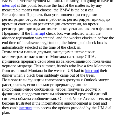
BMW в качестве лучшей машины.
I'm sorry, I'm going to have to
interrupt
at this point, because the fact of the matter is, by any
measurable means you choose, the BMW is the best car.
Если флажок
Прервать
был установлен при создании
регистрации отсутствия и работник регистрирует приход до
времени окончания регистрации отсутствия, во время
регистрации прихода автоматически устанавливается флажок
Прервано.
If the
Interrupt
check box was selected when the
absence registration was created, and the worker clocks in before the
end time of the absence registration, the Interrupted check box is
automatically selected at the time of the clock-in.
Этим летом нашим друзьям, живущим в нескольких
километрах от нас в штате Монтана на западе США,
пришлось
прервать
свой обед из-за неожиданного появления
черного медведя.
This summer, friends who live a few kilometers
from us in rural Montana in the western US had to
interrupt
their
dinner when a black bear suddenly came out of the trees.
Пользователи функции голосового доступа к Outlook могут
расстроиться, если не смогут
прервать
длинное
информационное сообщение, чтобы получить доступ к
функциям, предоставляемым абонентской группой единой
системы обмена сообщениями.
Outlook Voice Access users may
become frustrated if the informational announcement is long and
they can't
interrupt
it to access the options provided by the UM dial
plan.