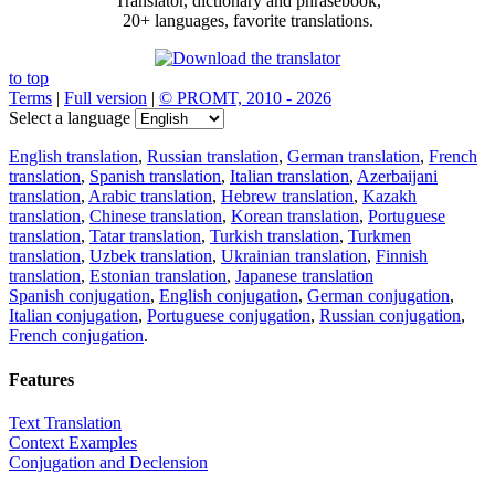
Translator, dictionary and phrasebook,
20+ languages, favorite translations.
to top
Terms
|
Full version
|
© PROMT, 2010 - 2026
Select a language
English translation
,
Russian translation
,
German translation
,
French
translation
,
Spanish translation
,
Italian translation
,
Azerbaijani
translation
,
Arabic translation
,
Hebrew translation
,
Kazakh
translation
,
Chinese translation
,
Korean translation
,
Portuguese
translation
,
Tatar translation
,
Turkish translation
,
Turkmen
translation
,
Uzbek translation
,
Ukrainian translation
,
Finnish
translation
,
Estonian translation
,
Japanese translation
Spanish conjugation
,
English conjugation
,
German conjugation
,
Italian conjugation
,
Portuguese conjugation
,
Russian conjugation
,
French conjugation
.
Features
Text Translation
Context Examples
Conjugation and Declension