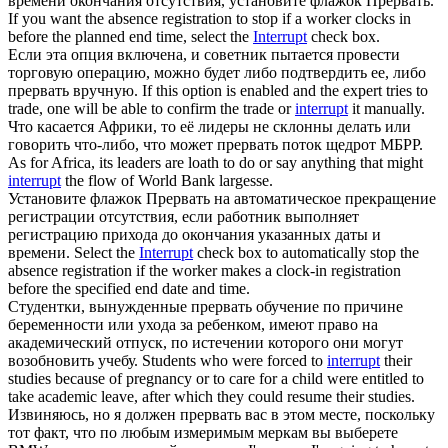
времени окончания отсутствия, установите флажок
Прервать
.
If you want the absence registration to stop if a worker clocks in
before the planned end time, select the
Interrupt
check box.
Если эта опция включена, и советник пытается провести
торговую операцию, можно будет либо подтвердить ее, либо
прервать
вручную.
If this option is enabled and the expert tries to
trade, one will be able to confirm the trade or
interrupt
it manually.
Что касается Африки, то её лидеры не склонны делать или
говорить что-либо, что может
прервать
поток щедрот МБРР.
As for Africa, its leaders are loath to do or say anything that might
interrupt
the flow of World Bank largesse.
Установите флажок
Прервать
на автоматическое прекращение
регистрации отсутствия, если работник выполняет
регистрацию прихода до окончания указанных даты и
времени.
Select the
Interrupt
check box to automatically stop the
absence registration if the worker makes a clock-in registration
before the specified end date and time.
Студентки, вынужденные
прервать
обучение по причине
беременности или ухода за ребенком, имеют право на
академический отпуск, по истечении которого они могут
возобновить учебу.
Students who were forced to
interrupt
their
studies because of pregnancy or to care for a child were entitled to
take academic leave, after which they could resume their studies.
Извиняюсь, но я должен
прервать
вас в этом месте, поскольку
тот факт, что по любым измеримым меркам вы выберете