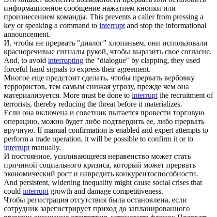
информационное сообщение нажатием кнопки или
произнесением команды.
This prevents a caller from pressing a
key or speaking a command to
interrupt
and stop the informational
announcement.
И, чтобы не
прервать
"диалог" хлопаньем, они использовали
красноречивые сигналы рукой, чтобы выразить свое согласие.
And, to avoid
interrupting
the "dialogue" by clapping, they used
forceful hand signals to express their agreement.
Многое еще предстоит сделать, чтобы
прервать
вербовку
террористов, тем самым снижая угрозу, прежде чем она
материализуется.
More must be done to
interrupt
the recruitment of
terrorists, thereby reducing the threat before it materializes.
Если она включена и советник пытается провести торговую
операцию, можно будет либо подтвердить ее, либо
прервать
вручную.
If manual confirmation is enabled and expert attempts to
perform a trade operation, it will be possible to confirm it or to
interrupt
manually.
И постоянное, усиливающееся неравенство может стать
причиной социального кризиса, который может
прервать
экономический рост и навредить конкурентоспособности.
And persistent, widening inequality might cause social crises that
could
interrupt
growth and damage competitiveness.
Чтобы регистрация отсутствия была остановлена, если
сотрудник зарегистрирует приход до запланированного