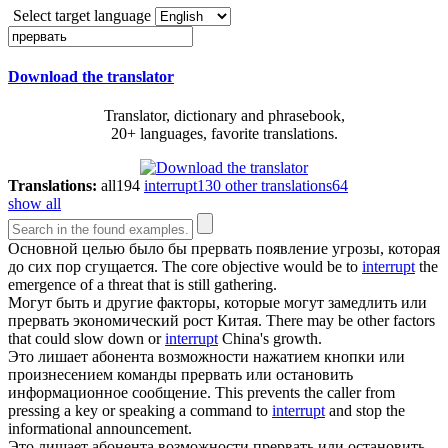
Select target language
Download the translator
Translator, dictionary and phrasebook,
20+ languages, favorite translations.
Translations:
all
194
interrupt
130
other translations
64
show all
Основной целью было бы
прервать
появление угрозы, которая
до сих пор сгущается.
The core objective would be to
interrupt
the
emergence of a threat that is still gathering.
Могут быть и другие факторы, которые могут замедлить или
прервать
экономический рост Китая.
There may be other factors
that could slow down or
interrupt
China's growth.
Это лишает абонента возможности нажатием кнопки или
произнесением команды
прервать
или остановить
информационное сообщение.
This prevents the caller from
pressing a key or speaking a command to
interrupt
and stop the
informational announcement.
Это лишает абонента возможности
прервать
или остановить