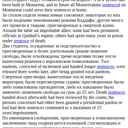
been built in Monserrat, and in future all Monserratians
sentenced
on
Montserrat could serve their sentences at home.
За столом сидели немыслимые союзники: некоторые из них
были видными чиновниками режима Каддафи; другие много
лет провели в тюрьме,
приговоренные
к смертной казни.
Around the table sat improbable allies: some had been prominent
officials in Qaddafi’s regime; others had spent many years in prison
under
sentence
of death.
Два студента, осужденные за подстрекательство и
приговоренные
к более длительным срокам лишения
свободы, были освобождены тремя неделями позже после
вынесения решения о королевском помиловании.
Two
students, convicted of incitement and handed longer
sentences
, were
released three weeks later, after being granted royal pardons.
Смертные приговоры, вынесенные после введения
моратория, были пересмотрены судами;
приговоренные
были
либо помилованы президентом, либо их наказание было
заменено лишением свободы на срок до 25 лет.
Death
sentences
handed down afterwards had been reviewed by the courts; the
persons concerned had either been granted a presidential pardon or
had had their sentences commuted to a maximum of 25
years'imprisonment.
По имеющимся сообщениям,
приговоренные
к пожизненному
заключению лица подвергаются излишней стигматизации и