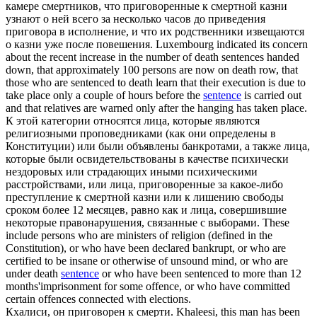
камере смертников, что
приговоренные
к смертной казни
узнают о ней всего за несколько часов до приведения
приговора в исполнение, и что их родственники извещаются
о казни уже после повешения.
Luxembourg indicated its concern
about the recent increase in the number of death sentences handed
down, that approximately 100 persons are now on death row, that
those who are sentenced to death learn that their execution is due to
take place only a couple of hours before the
sentence
is carried out
and that relatives are warned only after the hanging has taken place.
К этой категории относятся лица, которые являются
религиозными проповедниками (как они определены в
Конституции) или были объявлены банкротами, а также лица,
которые были освидетельствованы в качестве психически
нездоровых или страдающих иными психическими
расстройствами, или лица,
приговоренные
за какое-либо
преступление к смертной казни или к лишению свободы
сроком более 12 месяцев, равно как и лица, совершившие
некоторые правонарушения, связанные с выборами.
These
include persons who are ministers of religion (defined in the
Constitution), or who have been declared bankrupt, or who are
certified to be insane or otherwise of unsound mind, or who are
under death
sentence
or who have been sentenced to more than 12
months'imprisonment for some offence, or who have committed
certain offences connected with elections.
Кхалиси, он
приговорен
к смерти.
Khaleesi, this man has been