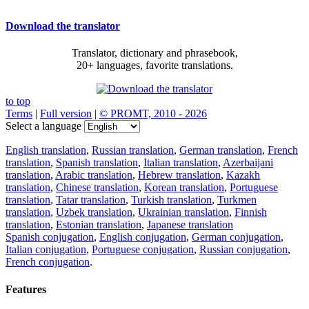
Download the translator
Translator, dictionary and phrasebook,
20+ languages, favorite translations.
to top
Terms
|
Full version
|
© PROMT, 2010 - 2026
Select a language
English translation
,
Russian translation
,
German translation
,
French
translation
,
Spanish translation
,
Italian translation
,
Azerbaijani
translation
,
Arabic translation
,
Hebrew translation
,
Kazakh
translation
,
Chinese translation
,
Korean translation
,
Portuguese
translation
,
Tatar translation
,
Turkish translation
,
Turkmen
translation
,
Uzbek translation
,
Ukrainian translation
,
Finnish
translation
,
Estonian translation
,
Japanese translation
Spanish conjugation
,
English conjugation
,
German conjugation
,
Italian conjugation
,
Portuguese conjugation
,
Russian conjugation
,
French conjugation
.
Features