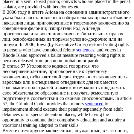
placed in a semi-closed prison; convicts who are placed in the penal
isolator, are provided with bedclothes etc.
В 2006 году в штате Айова на основании административного
указа были восстановлены в избирательных правах отбывшие
наказания лица,
приговоренные
к тюремному заключению за
совершение фелонии; избиратели Род-Айленда
проголосовали за восстановления в избирательных правах
лиц, освобожденных из тюрьмы условно-досрочно или на
поруки.
In 2006, Iowa (by Executive Order) restored voting rights
to persons who have completed felony
sentences
, and voters in
Rhode Island approved a ballot measure restoring voting rights to
persons released from prison on probation or parole.
В статье 57 Уголовного кодекса говорится, что
несовершеннолетние,
приговоренные
к судебному
заключению, отбывают свой срок отдельно от заключенных-
взрослых или в специально отведенных для них местах
содержания под стражей и имеют возможность продолжать
свое обязательное образование и получать ремесленную
подготовку в соответствии со своими способностями.
In article
57, the Criminal Code provides that minors
sentenced
to
imprisonment should execute their penalty separately from adult
detainees or in special detention places, while having the
opportunity to continue their compulsory education and acquire a
vocational training adapted to their skills.
Вместе с тем другие заключенные, осужденные, в частности,