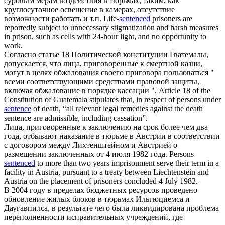
суровым мерам воздействия в тюрьмах, таким, как
круглосуточное освещение в камерах, отсутствие
возможности работать и т.п.
Life-
sentenced
prisoners are
reportedly subject to unnecessary stigmatization and harsh measures
in prison, such as cells with 24-hour light, and no opportunity to
work.
Согласно статье 18 Политической конституции Гватемалы,
допускается, что лица,
приговоренные
к смертной казни,
могут в целях обжалования своего приговора пользоваться "
всеми соответствующими средствами правовой защиты,
включая обжалование в порядке кассации ".
Article 18 of the
Constitution of Guatemala stipulates that, in respect of persons under
sentence
of death, “all relevant legal remedies against the death
sentence are admissible, including cassation”.
Лица,
приговоренные
к заключению на срок более чем два
года, отбывают наказание в тюрьме в Австрии в соответствии
с договором между Лихтенштейном и Австрией о
размещении заключенных от 4 июля 1982 года.
Persons
sentenced
to more than two years imprisonment serve their term in a
facility in Austria, pursuant to a treaty between Liechtenstein and
Austria on the placement of prisoners concluded 4 July 1982.
В 2004 году в пределах бюджетных ресурсов проведено
обновление жилых блоков в тюрьмах Ильгюциемса и
Даугавпилса, в результате чего была ликвидирована проблема
переполненности исправительных учреждений, где