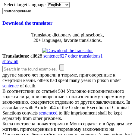
Select target language
Download the translator
Translator, dictionary and phrasebook,
20+ languages, favorite translations.
Translations:
all
628
sentence
627
other translations
1
show all
другие много лет провели в тюрьме,
приговоренные
к
смертной казни.
others had spent many years in prison under
sentence
of death.
В соответствии со статьей 504 Уголовно-исполнительного
кодекса лица,
приговоренные
к пожизненному тюремному
заключению, содержатся отдельно от других заключенных.
In
accordance with Article 504 of the Code on Execution of Criminal
Sanctions convicts
sentenced
to life imprisonment shall be kept
separately from other prisoners.
Была построена новая тюрьма в Монтсеррате, и в будущем все
жители,
приговоренные
к тюремному заключению на
Монтсеррате, будут отбывать срок на родине.
A new prison had