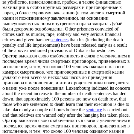
за убийство, изнасилование, грабеж, а также финансовые
махинации в особо крупных размерах и
приговоренные
к
гораздо более суровому наказанию (в том числе к смертной
казни и пожизненному заключению), на основании
вышеупомянутых норм внутреннего права эмирата Дубай
были досрочно освобождены.
Other prisoners convicted of
crimes such as murder, rape, robbery and very serious financial
crimes and given harsher
sentences
than his (including the death
penalty and life imprisonment) have been released early as a result
of the above-mentioned provisions of Dubai's domestic law.
Оратор высказал свою озабоченность в связи с увеличением в
последнее время числа смертных приговоров, приведенных в
исполнение, и тем, что около 100 человек ожидают казни в
камерах смертников, что
приговоренные
к смертной казни
узнают о ней всего за несколько часов до приведения
приговора в исполнение, и что их родственники извещаются
о казни уже после повешения.
Luxembourg indicated its concern
about the recent increase in the number of death sentences handed
down, that approximately 100 persons are now on death row, that
those who are sentenced to death learn that their execution is due to
take place only a couple of hours before the
sentence
is carried out
and that relatives are warned only after the hanging has taken place.
Оратор высказал свою озабоченность в связи с увеличением в
последнее время числа смертных приговоров, приведенных в
исполнение, и тем, что около 100 человек ожидают казни в