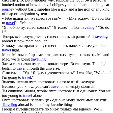
системы).
To put it another way, suppose that your own personal
intuited notion of how to travel obliges you to embark on a long car
journey
without basic supplies like a jack and a tire iron or any kind
of map or navigation system.
«Тебе нравится
путешествовать
?» — «Мне тоже».
"Do you like
to
travel
?" "Me too."
"Я люблю
путешествовать
." "Я тоже."
"I like
traveling
." "So do
I."
Теперь всё популярнее
путешествовать
заграницей.
Traveling
abroad is now more popular.
Я вижу, вам нравится
путешествовать
налегке.
I see you like to
travel
light.
Мы с Маком собираемся отправиться
путешествовать
.
Me and
Mac, we're going
travelling
.
Затем свет начал
путешествовать
через Вселенную.
Then light
began to
travel
through the universe.
Я подумал: "Ура! Я буду
путешествовать
!"
I was like, "Woohoo!
I'm going to
travel
."
Знаешь, нельзя
путешествовать
на голодный желудок.
Because, you know, you can't
travel
on an empty stomach.
Ты слишком молод, чтобы
путешествовать
в одиночку.
You are
too young to
travel
alone.
Путешествовать
заграницу - одно из моих любимых занятий.
Traveling
abroad is one of my favorite things.
Поедем
путешествовать
по миру, только мы вдвоем!
We'll