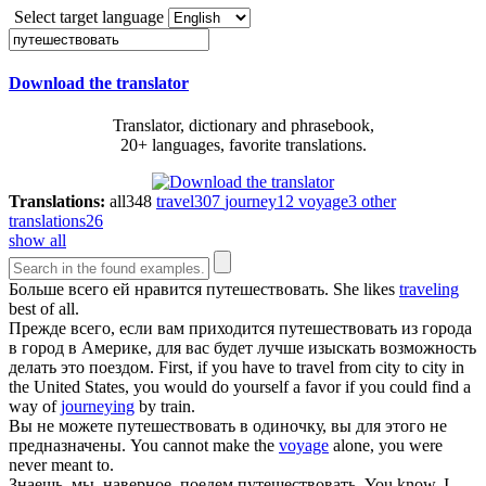
Select target language
Download the translator
Translator, dictionary and phrasebook,
20+ languages, favorite translations.
Translations:
all
348
travel
307
journey
12
voyage
3
other
translations
26
show all
Больше всего ей нравится
путешествовать
.
She likes
traveling
best of all.
Прежде всего, если вам приходится
путешествовать
из города
в город в Америке, для вас будет лучше изыскать возможность
делать это поездом.
First, if you have to travel from city to city in
the United States, you would do yourself a favor if you could find a
way of
journeying
by train.
Вы не можете
путешествовать
в одиночку, вы для этого не
предназначены.
You cannot make the
voyage
alone, you were
never meant to.
Знаешь, мы, наверное, поедем
путешествовать
.
You know, I