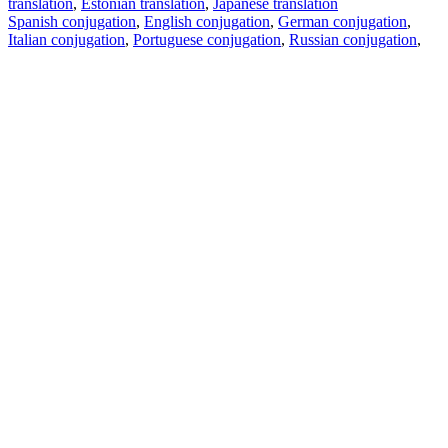
translation
,
Estonian translation
,
Japanese translation
Spanish conjugation
,
English conjugation
,
German conjugation
,
Italian conjugation
,
Portuguese conjugation
,
Russian conjugation
,
French conjugation
.
Features
Text Translation
Context Examples
Conjugation and Declension
Free apps
PROMT.One for iOS
PROMT.One for Android
Offers
For developers
Copy text
Copy translation
Report an issue