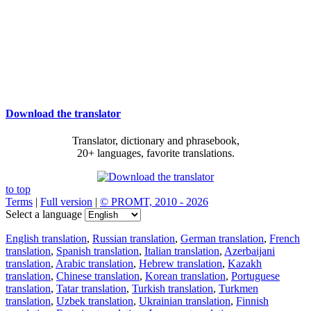
Download the translator
Translator, dictionary and phrasebook,
20+ languages, favorite translations.
to top
Terms
|
Full version
|
© PROMT, 2010 - 2026
Select a language
English translation
,
Russian translation
,
German translation
,
French
translation
,
Spanish translation
,
Italian translation
,
Azerbaijani
translation
,
Arabic translation
,
Hebrew translation
,
Kazakh
translation
,
Chinese translation
,
Korean translation
,
Portuguese
translation
,
Tatar translation
,
Turkish translation
,
Turkmen
translation
,
Uzbek translation
,
Ukrainian translation
,
Finnish