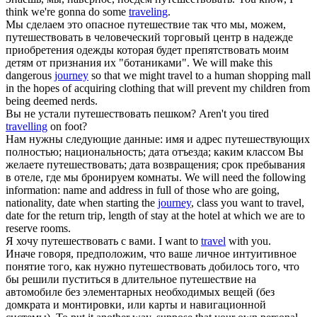
think we're gonna do some
traveling
.
Мы сделаем это опасное путешествие так что мы, можем,
путешествовать
в человеческий торговый центр в надежде
приобретения одежды которая будет препятствовать моим
детям от признания их "ботаниками".
We will make this
dangerous
journey
so that we might travel to a human shopping mall
in the hopes of acquiring clothing that will prevent my children from
being deemed nerds.
Вы не устали
путешествовать
пешком?
Aren't you tired
travelling
on foot?
Нам нужны следующие данные: имя и адрес путешествующих
полностью; национальность; дата отъезда; каким классом Вы
желаете
путешествовать
; дата возвращения; срок пребывания
в отеле, где мы бронируем комнаты.
We will need the following
information: name and address in full of those who are going,
nationality, date when starting the
journey
, class you want to travel,
date for the return trip, length of stay at the hotel at which we are to
reserve rooms.
Я хочу
путешествовать
с вами.
I want to
travel
with you.
Иначе говоря, предположим, что ваше личное интуитивное
понятие того, как нужно
путешествовать
добилось того, что
бы решили пуститься в длительное путешествие на
автомобиле без элементарных необходимых вещей (без
домкрата и монтировки, или карты и навигационной