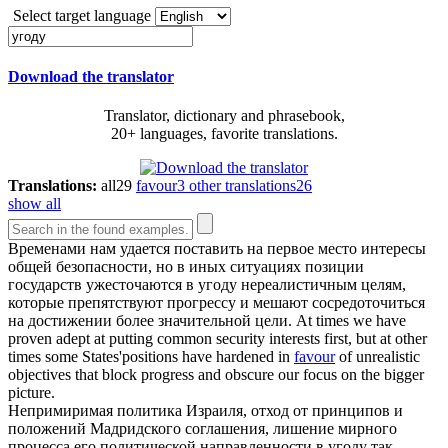
Select target language
Download the translator
Translator, dictionary and phrasebook,
20+ languages, favorite translations.
Translations:
all
29
favour
3
other translations
26
show all
Временами нам удается поставить на первое место интересы
общей безопасности, но в иных ситуациях позиции
государств ужесточаются в
угоду
нереалистичным целям,
которые препятствуют прогрессу и мешают сосредоточиться
на достижении более значительной цели.
At times we have
proven adept at putting common security interests first, but at other
times some States'positions have hardened in
favour
of unrealistic
objectives that block progress and obscure our focus on the bigger
picture.
Непримиримая политика Израиля, отход от принципов и
положений Мадридского соглашения, лишение мирного
процесса его политической направленности в
угоду
так