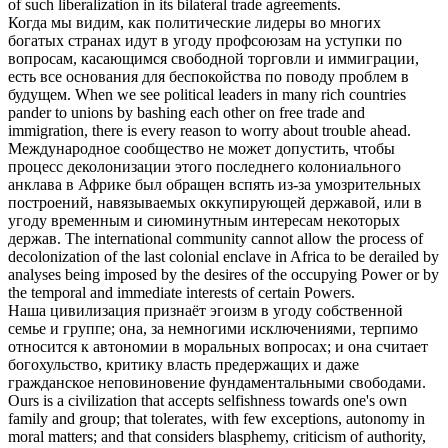
of such liberalization in its bilateral trade agreements.
Когда мы видим, как политические лидеры во многих
богатых странах идут в
угоду
профсоюзам на уступки по
вопросам, касающимся свободной торговли и иммиграции,
есть все основания для беспокойства по поводу проблем в
будущем.
When we see political leaders in many rich countries
pander to unions by bashing each other on free trade and
immigration, there is every reason to worry about trouble ahead.
Международное сообщество не может допустить, чтобы
процесс деколонизации этого последнего колониального
анклава в Африке был обращен вспять из-за умозрительных
построений, навязываемых оккупирующей державой, или в
угоду
временным и сиюминутным интересам некоторых
держав.
The international community cannot allow the process of
decolonization of the last colonial enclave in Africa to be derailed by
analyses being imposed by the desires of the occupying Power or by
the temporal and immediate interests of certain Powers.
Наша цивилизация признаёт эгоизм в
угоду
собственной
семье и группе; она, за немногими исключениями, терпимо
относится к автономии в моральных вопросах; и она считает
богохульство, критику власть предержащих и даже
гражданское неповиновение фундаментальными свободами.
Ours is a civilization that accepts selfishness towards one's own
family and group; that tolerates, with few exceptions, autonomy in
moral matters; and that considers blasphemy, criticism of authority,