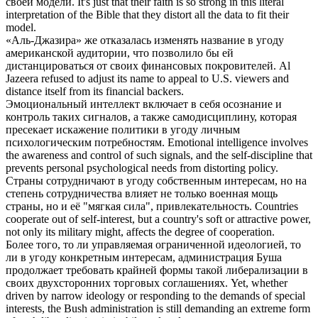
своей модели.
It's just that their faith is so strong in this literal
interpretation of the Bible that they distort all the data to fit their
model.
«Аль-Джазира» же отказалась изменять название в
угоду
американской аудитории, что позволило бы ей
дистанцироваться от своих финансовых покровителей.
Al
Jazeera refused to adjust its name to appeal to U.S. viewers and
distance itself from its financial backers.
Эмоциональный интеллект включает в себя осознание и
контроль таких сигналов, а также самодисциплину, которая
пресекает искажение политики в
угоду
личным
психологическим потребностям.
Emotional intelligence involves
the awareness and control of such signals, and the self-discipline that
prevents personal psychological needs from distorting policy.
Страны сотрудничают в
угоду
собственным интересам, но на
степень сотрудничества влияет не только военная мощь
страны, но и её "мягкая сила", привлекательность.
Countries
cooperate out of self-interest, but a country's soft or attractive power,
not only its military might, affects the degree of cooperation.
Более того, то ли управляемая ограниченной идеологией, то
ли в
угоду
конкретным интересам, администрация Буша
продолжает требовать крайней формы такой либерализации в
своих двухсторонних торговых соглашениях.
Yet, whether
driven by narrow ideology or responding to the demands of special
interests, the Bush administration is still demanding an extreme form