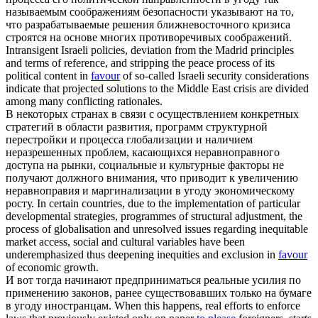
называемым соображениям безопасности указывают на то,
что разрабатываемые решения ближневосточного кризиса
строятся на основе многих противоречивых соображений.
Intransigent Israeli policies, deviation from the Madrid principles
and terms of reference, and stripping the peace process of its
political content in
favour
of so-called Israeli security considerations
indicate that projected solutions to the Middle East crisis are divided
among many conflicting rationales.
В некоторых странах в связи с осуществлением конкретных
стратегий в области развития, программ структурной
перестройки и процесса глобализации и наличием
неразрешенных проблем, касающихся неравноправного
доступа на рынки, социальные и культурные факторы не
получают должного внимания, что приводит к увеличению
неравноправия и маргинализации в
угоду
экономическому
росту.
In certain countries, due to the implementation of particular
developmental strategies, programmes of structural adjustment, the
process of globalisation and unresolved issues regarding inequitable
market access, social and cultural variables have been
underemphasized thus deepening inequities and exclusion in
favour
of economic growth.
И вот тогда начинают предприниматься реальные усилия по
применению законов, ранее существовавших только на бумаге
в угоду
иностранцам.
When this happens, real efforts to enforce