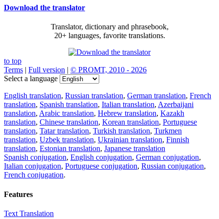
Download the translator
Translator, dictionary and phrasebook,
20+ languages, favorite translations.
to top
Terms
|
Full version
|
© PROMT, 2010 - 2026
Select a language
English translation
,
Russian translation
,
German translation
,
French
translation
,
Spanish translation
,
Italian translation
,
Azerbaijani
translation
,
Arabic translation
,
Hebrew translation
,
Kazakh
translation
,
Chinese translation
,
Korean translation
,
Portuguese
translation
,
Tatar translation
,
Turkish translation
,
Turkmen
translation
,
Uzbek translation
,
Ukrainian translation
,
Finnish
translation
,
Estonian translation
,
Japanese translation
Spanish conjugation
,
English conjugation
,
German conjugation
,
Italian conjugation
,
Portuguese conjugation
,
Russian conjugation
,
French conjugation
.
Features
Text Translation