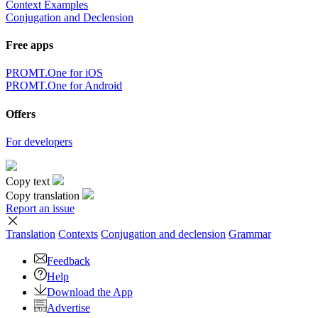
Context Examples
Conjugation and Declension
Free apps
PROMT.One for iOS
PROMT.One for Android
Offers
For developers
Copy text
Copy translation
Report an issue
Translation
Contexts
Conjugation
and declension
Grammar
Feedback
Help
Download the App
Advertise