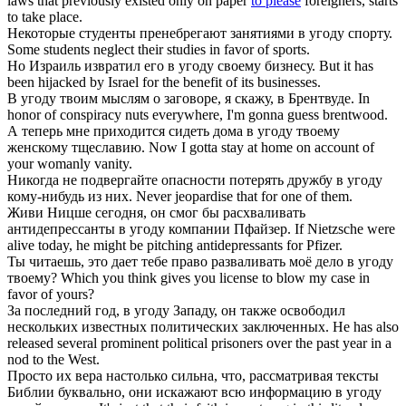
laws that previously existed only on paper
to please
foreigners, starts
to take place.
Некоторые студенты пренебрегают занятиями в
угоду
спорту.
Some students neglect their studies in favor of sports.
Но Израиль извратил его в
угоду
своему бизнесу.
But it has
been hijacked by Israel for the benefit of its businesses.
В
угоду
твоим мыслям о заговоре, я скажу, в Брентвуде.
In
honor of conspiracy nuts everywhere, I'm gonna guess brentwood.
А теперь мне приходится сидеть дома в
угоду
твоему
женскому тщеславию.
Now I gotta stay at home on account of
your womanly vanity.
Никогда не подвергайте опасности потерять дружбу в
угоду
кому-нибудь из них.
Never jeopardise that for one of them.
Живи Ницше сегодня, он смог бы расхваливать
антидепрессанты в
угоду
компании Пфайзер.
If Nietzsche were
alive today, he might be pitching antidepressants for Pfizer.
Ты читаешь, это дает тебе право разваливать моё дело в
угоду
твоему?
Which you think gives you license to blow my case in
favor of yours?
За последний год, в
угоду
Западу, он также освободил
нескольких известных политических заключенных.
He has also
released several prominent political prisoners over the past year in a
nod to the West.
Просто их вера настолько сильна, что, рассматривая тексты
Библии буквально, они искажают всю информацию в
угоду