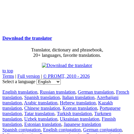
Download the translator
Translator, dictionary and phrasebook,
20+ languages, favorite translations.
to top
Terms
|
Full version
|
© PROMT, 2010 - 2026
Select a language
English translation
,
Russian translation
,
German translation
,
French
translation
,
Spanish translation
,
Italian translation
,
Azerbaijani
translation
,
Arabic translation
,
Hebrew translation
,
Kazakh
translation
,
Chinese translation
,
Korean translation
,
Portuguese
translation
,
Tatar translation
,
Turkish translation
,
Turkmen
translation
,
Uzbek translation
,
Ukrainian translation
,
Finnish
translation
,
Estonian translation
,
Japanese translation
Spanish conjugation
,
English conjugation
,
German conjugation
,