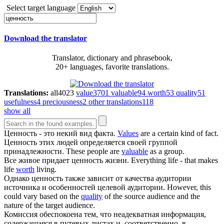
Select target language
Download the translator
Translator, dictionary and phrasebook,
20+ languages, favorite translations.
Translations:
all
4023
value
3701
valuable
94
worth
53
quality
51
usefulness
4
preciousness
2
other translations
118
show all
Ценность
- это некий вид факта.
Values
are a certain kind of fact.
Ценность
этих людей определяется своей группой
принадлежности.
These people are
valuable
as a group.
Все живое придает
ценность
жизни.
Everything life - that makes
life
worth
living.
Однако
ценность
также зависит от качества аудитории
источника и особенностей целевой аудитории.
However, this
could vary based on the
quality
of the source audience and the
nature of the target audience.
Комиссия обеспокоена тем, что неадекватная информация,
содержащаяся в путевых листах и, соответственно, в