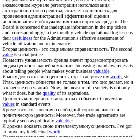
ежемесячном журнале регистрации использования
автотранспортного средства, снижает их
ценность
для
проведения администрацией эффективной оценки
использования и обслуживания транспортных средств.
The
Board is concerned that inadequate information in the trip tickets
and, correspondingly, in the monthly vehicle operational log lessens
their
usefulness
for the Administration's effective assessment of
vehicle utilization and maintenance.
Вторая
ценность
- это социальная справедливость.
The second
value
is social justice.
Повысить узнаваемость бренда значит продемонстрировать
людям
ценность
вашей компании.
Increasing brand awareness is
about telling people what makes your business
valuable
.
Я могу доказать свою
ценность
, сэр.
I can prove my
worth
, sir.
Итак,
ценность
общества не только в том, что оно делает, но и
в качестве его чаяний.
Now, the measure of a society is not only
what it does, but the
quality
of its aspirations.
Ценность
конверсии в стандартных событиях
Conversion
values
in standard events
Кроме того, соглашения о свободной торговле имеют и
политическую
ценность
:
Moreover, free-trade agreements are
typically seen as politically
valuable
:
Я должна доказать свою интеллектуальную
ценность
.
I've got
to prove my intellectual
worth
.