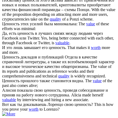
Поскольку
ценность
этого актива зависит от привлечения всё
новых и новых пользователей, криптовалюты приобретают
качества финансовой пирамиды – схемы Понци.
With the value
of the proposition depending on attracting more and more users,
cryptocurrencies take on the
quality
of a Ponzi scheme.
Ценность
этих усилий была минимальна:
The
value
of these
efforts was minimal:
Да, есть
ценность
в лучших связях между людьми через
Facebook или Twitter.
Yes, being better connected with each other,
through Facebook or Twitter, is
valuable
.
И это лишь завышает его
ценность
.
That makes it
worth
more
and more.
Ценность
докладов и публикаций Отдела в качестве
справочной литературы, а также их всеобъемлющий характер
и высокое техническое качество общепризнаны.
The value of
its reports and publications as reference works and their
comprehensiveness and technical
quality
is widely recognized.
Ценность
прошлого также становится видна.
The
value
of the
past also comes alive;
Алисия показала свою
ценность
, проведя собеседование и
приняв на работу нового сотрудника.
Alicia made herself
valuable
by interviewing and hiring a new associate.
Вот как ты доказываешь Лоренцо свою
ценность
?
This is how
you prove your
worth
to Lorenzo?