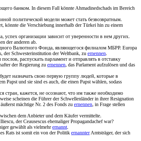
щего банком.
In diesem Fall könnte Ahmadinedschads im Bereich
 иной политической модели может стать безвозвратным.
t, könnte die Verschiebung innerhalb der Türkei hin zu einem
а, успех организации зависит от уверенности в нем других.
uen der anderen ab.
дного Валютного Фонда, являющегося филиалом МБРР.
Europa
s, der Schwesterinstitution der Weltbank, zu
ernennen
.
послов, распускать парламент и отправлять в отставку
chafter der Regierung zu
ernennen
, das Parlament aufzulösen und das
 будет
назначать
свою первую группу людей, которые в
em Papst und sie sind es auch, die einen Papst wählen, sodass
 стран, кажется, не осознают, что им также необходимо
eise scheinen die Führer der Schwellenländer in ihrer Resignation
e äußerst mächtige Nr. 2 des Fonds zu
ernennen
, in Frage stellen
 zwischen dem Anbieter und dem Käufer vermittelte.
 Iliescu, der Ceausescus ehemaliger Propagandachef war?
iger gewählt als vielmehr
ernannt
.
es Rats ist somit ein von der Politik
ernannter
Amtsträger, der sich