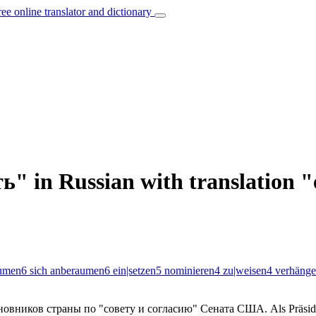
ree online translator and dictionary
ь" in Russian with translation 
aumen
6
sich anberaumen
6
ein|setzen
5
nominieren
4
zu|weisen
4
verhäng
овников страны по "совету и согласию" Сената США.
Als Präsid