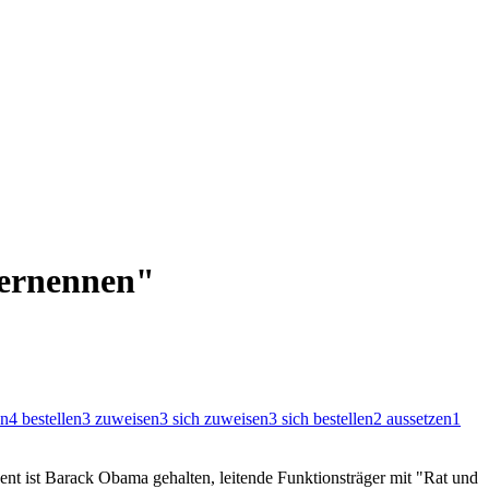
"ernennen"
en
4
bestellen
3
zuweisen
3
sich zuweisen
3
sich bestellen
2
aussetzen
1
ent ist Barack Obama gehalten, leitende Funktionsträger mit "Rat und