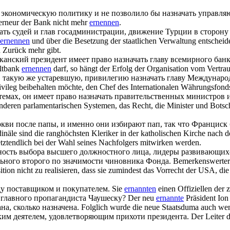
 экономическую политику и не позволило бы
назначать
управляю
verneur der Bank nicht mehr
ernennen
.
ать
судей и глав госадминистрации, движение Турции в сторону
ernennen
und über die Besetzung der staatlichen Verwaltung entscheide
n Zurück mehr gibt.
канский президент имеет право
назначать
главу всемирного банк
eltbank
ernennen
darf, so hängt der Erfolg der Organisation vom Vertra
ою, такую же устаревшую, привилегию
назначать
главу Междунаро
Privileg beibehalten möchte, den Chef des Internationalen Währungsfond
стемах, он имеет право
назначать
правительственных министров и 
 anderen parlamentarischen Systemen, das Recht, die Minister und Bots
кви после папы, и именно они избирают пап, так что Франциск
inäle sind die ranghöchsten Kleriker in der katholischen Kirche nach d
etztendlich bei der Wahl seines Nachfolgers mitwirken werden.
ность выбора высшего должностного лица, лидеры развивающихся
ьного второго по значимости чиновника Фонда.
Bemerkenswerterw
ion nicht zu realisieren, dass sie zumindest das Vorrecht der USA, di
у поставщиком и покупателем.
Sie
ernannten
einen Offiziellen der
главного пропагандиста Чаушеску?
Der neu
ernannte
Präsident Ion
ана, сколько
назначена
.
Folglich wurde die neue Staatsduma auch wen
им деятелем, удовлетворяющим прихоти президента.
Der Leiter d