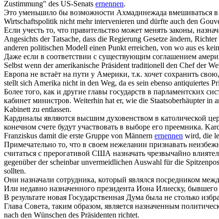
Zustimmung" des US-Senats
ernennen
.
Это уменьшило бы возможности Ахмадинежада вмешиваться в
Wirtschaftspolitik nicht mehr intervenieren und dürfte auch den Gou
Если учесть то, что правительство может менять законы,
назнач
Angesichts der Tatsache, dass die Regierung Gesetze ändern, Richter
anderen politischen Modell einen Punkt erreichen, von wo aus es kei
Даже если в соответствии с существующим соглашением амери
Selbst wenn der amerikanische Präsident traditionell den Chef der W
Европа не встаёт на пути у Америки, т.к. хочет сохранить св
stellt sich Amerika nicht in den Weg, da es sein ebenso antiquiertes 
Более того, как и другие главы государств в парламентских си
кабинет министров.
Weiterhin hat er, wie die Staatsoberhäupter in
Kabinett zu entlassen.
Кардиналы являются высшим духовенством в католической цер
конечном счете будут участвовать в выборе его преемника.
Kard
Franziskus damit die erste Gruppe von Männern
ernennen
wird, die l
Примечательно то, что в своем нежелании признавать неизбеж
считаться с прерогативой США
назначать
чрезвычайно влиятел
gegenüber der scheinbar unvermeidlichen Auswahl für die Spitzenposit
sollten.
Они
назначали
сотрудника, который являлся посредником межд
Или недавно
назначенного
президента Иона Илиеску, бывшего 
В результате новая Государственная Дума была не столько избр
Глава Совета, таким образом, является
назначенным
политическ
nach den Wünschen des Präsidenten richtet.