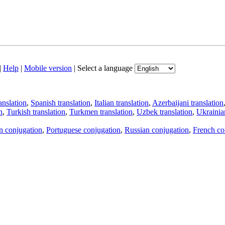
|
Help
|
Mobile version
|
Select a language
anslation
,
Spanish translation
,
Italian translation
,
Azerbaijani translation
n
,
Turkish translation
,
Turkmen translation
,
Uzbek translation
,
Ukrainian
an conjugation
,
Portuguese conjugation
,
Russian conjugation
,
French co