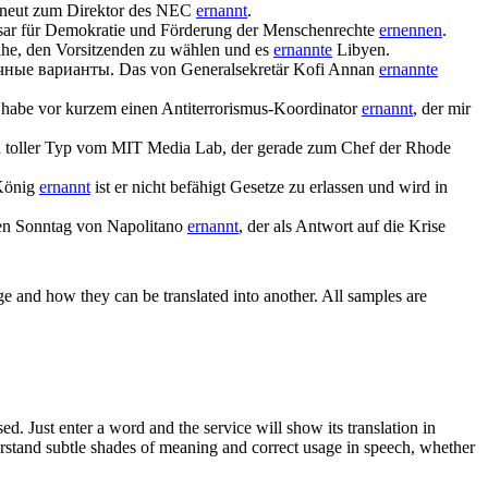
rneut zum Direktor des NEC
ernannt
.
sar für Demokratie und Förderung der Menschenrechte
ernennen
.
ihe, den Vorsitzenden zu wählen und es
ernannte
Libyen.
чные варианты.
Das von Generalsekretär Kofi Annan
ernannte
 habe vor kurzem einen Antiterrorismus-Koordinator
ernannt
, der mir
n toller Typ vom MIT Media Lab, der gerade zum Chef der Rhode
König
ernannt
ist er nicht befähigt Gesetze zu erlassen und wird in
en Sonntag von Napolitano
ernannt
, der als Antwort auf die Krise
ge and how they can be translated into another. All samples are
. Just enter a word and the service will show its translation in
derstand subtle shades of meaning and correct usage in speech, whether