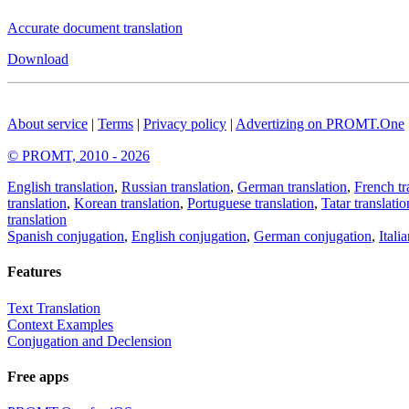
Accurate document translation
Download
About service
|
Terms
|
Privacy policy
|
Advertizing on PROMT.One
© PROMT, 2010 - 2026
English translation
,
Russian translation
,
German translation
,
French tr
translation
,
Korean translation
,
Portuguese translation
,
Tatar translatio
translation
Spanish conjugation
,
English conjugation
,
German conjugation
,
Itali
Features
Text Translation
Context Examples
Conjugation and Declension
Free apps