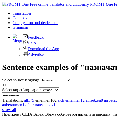
PROMT.
One
F
Translation
Contexts
Conjugation
and declension
Grammar
Feedback
Help
Download the App
Advertise
Sentence examples of "назначат
Select source language
<>
Select target language
Translations:
all
175
ernennen
102
sich ernennen
12
einsetzen
8
an|ber
anberaumen
1
other translations
11
show all
Президент США Барак Обама собирается
назначать
высших чин