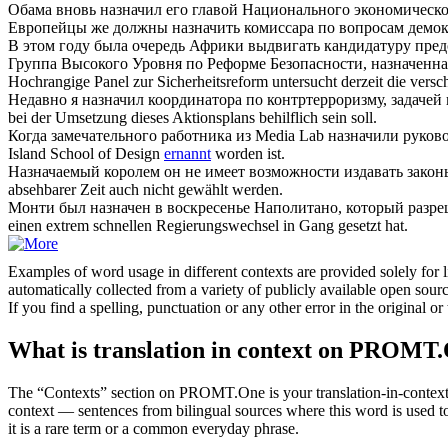
Обама вновь
назначил
его главой Национального экономическог
Европейцы же должны
назначить
комиссара по вопросам демок
В этом году была очередь Африки выдвигать кандидатуру пред
Группа Высокого Уровня по Реформе Безопасности,
назначенна
Hochrangige Panel zur Sicherheitsreform untersucht derzeit die vers
Недавно я
назначил
координатора по контртерроризму, задачей 
bei der Umsetzung dieses Aktionsplans behilflich sein soll.
Когда замечательного работника из Media Lab
назначили
руково
Island School of Design
ernannt
worden ist.
Назначаемый
королем он не имеет возможности издавать зако
absehbarer Zeit auch nicht gewählt werden.
Монти был
назначен
в воскресенье Наполитано, который разре
einen extrem schnellen Regierungswechsel in Gang gesetzt hat.
Examples of word usage in different contexts are provided solely for l
automatically collected from a variety of publicly available open sour
If you find a spelling, punctuation or any other error in the original o
What is translation in context on PROMT
The “Contexts” section on PROMT.One is your translation-in-context to
context — sentences from bilingual sources where this word is used to
it is a rare term or a common everyday phrase.