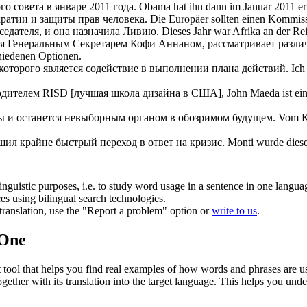
о совета в январе 2011 года.
Obama hat ihn dann im Januar 2011 e
ратии и защиты прав человека.
Die Europäer sollten einen Kommis
седателя, и она
назначила
Ливию.
Dieses Jahr war Afrika an der Re
я
Генеральным Секретарем Кофи Аннаном, рассматривает разли
chiedenen Optionen.
которого является содействие в выполнении плана действий.
Ich
дителем RISD [лучшая школа дизайна в США],
John Maeda ist ei
ны и останется невыборным органом в обозримом будущем.
Vom 
шил крайне быстрый переход в ответ на кризис.
Monti wurde dies
inguistic purposes, i.e. to study word usage in a sentence in one langua
ces using bilingual search technologies.
r translation, use the "Report a problem" option or
write to us
.
.One
ol that helps you find real examples of how words and phrases are used
gether with its translation into the target language. This helps you un