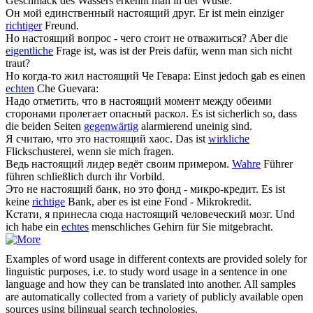
Geschmack des Wassers erkennt man in der Wüste.
Он мой единственный
настоящий
друг.
Er ist mein einziger
richtiger
Freund.
Но
настоящий
вопрос - чего стоит не отважиться?
Aber die
eigentliche
Frage ist, was ist der Preis dafür, wenn man sich nicht
traut?
Но когда-то жил
настоящий
Че Гевара:
Einst jedoch gab es einen
echten
Che Guevara:
Надо отметить, что в
настоящий
момент между обеими
сторонами пролегает опасный раскол.
Es ist sicherlich so, dass
die beiden Seiten
gegenwärtig
alarmierend uneinig sind.
Я считаю, что это
настоящий
хаос.
Das ist
wirkliche
Flickschusterei, wenn sie mich fragen.
Ведь
настоящий
лидер ведёт своим примером.
Wahre
Führer
führen schließlich durch ihr Vorbild.
Это не
настоящий
банк, но это фонд - микро-кредит.
Es ist
keine
richtige
Bank, aber es ist eine Fond - Mikrokredit.
Кстати, я принесла сюда
настоящий
человеческий мозг.
Und
ich habe ein
echtes
menschliches Gehirn für Sie mitgebracht.
Examples of word usage in different contexts are provided solely for
linguistic purposes, i.e. to study word usage in a sentence in one
language and how they can be translated into another. All samples
are automatically collected from a variety of publicly available open
sources using bilingual search technologies.