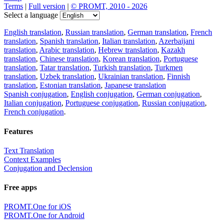
Terms
|
Full version
|
© PROMT, 2010 - 2026
Select a language
English translation
,
Russian translation
,
German translation
,
French
translation
,
Spanish translation
,
Italian translation
,
Azerbaijani
translation
,
Arabic translation
,
Hebrew translation
,
Kazakh
translation
,
Chinese translation
,
Korean translation
,
Portuguese
translation
,
Tatar translation
,
Turkish translation
,
Turkmen
translation
,
Uzbek translation
,
Ukrainian translation
,
Finnish
translation
,
Estonian translation
,
Japanese translation
Spanish conjugation
,
English conjugation
,
German conjugation
,
Italian conjugation
,
Portuguese conjugation
,
Russian conjugation
,
French conjugation
.
Features
Text Translation
Context Examples
Conjugation and Declension
Free apps
PROMT.One for iOS
PROMT.One for Android