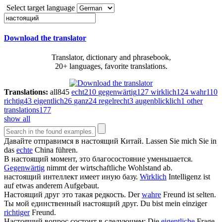
Select target language
Download the translator
Translator, dictionary and phrasebook,
20+ languages, favorite translations.
Translations:
all
845
echt
210
gegenwärtig
127
wirklich
124
wahr
110
richtig
43
eigentlich
26
ganz
24
regelrecht
3
augenblicklich
1
other
translations
177
show all
Давайте отправимся в
настоящий
Китай.
Lassen Sie mich Sie in
das
echte
China führen.
В
настоящий
момент, это благосостояние уменьшается.
Gegenwärtig
nimmt der wirtschaftliche Wohlstand ab.
настоящий
интеллект имеет иную базу.
Wirklich
Intelligenz ist
auf etwas anderem Aufgebaut.
Настоящий
друг это такая редкость.
Der
wahre
Freund ist selten.
Ты мой единственный
настоящий
друг.
Du bist mein einziger
richtiger
Freund.
Настоящий
вопрос состоит в следующем:
Die
eigentliche
Frage