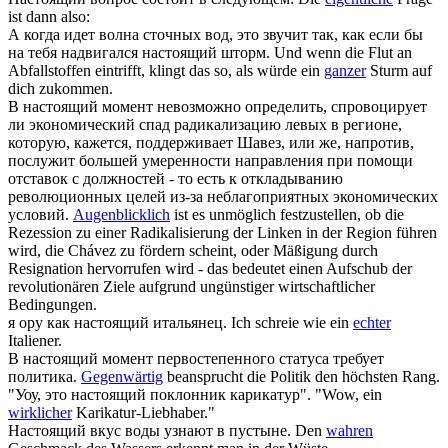
ist dann also:
А когда идет волна сточных вод, это звучит так, как если бы
на тебя надвигался
настоящий
шторм.
Und wenn die Flut an
Abfallstoffen eintrifft, klingt das so, als würde ein
ganzer
Sturm auf
dich zukommen.
В
настоящий
момент невозможно определить, спровоцирует
ли экономический спад радикализацию левых в регионе,
которую, кажется, поддерживает Шавез, или же, напротив,
послужит большей умеренности направления при помощи
отставок с должностей - то есть к откладыванию
революционных целей из-за неблагоприятных экономических
условий.
Augenblicklich
ist es unmöglich festzustellen, ob die
Rezession zu einer Radikalisierung der Linken in der Region führen
wird, die Chávez zu fördern scheint, oder Mäßigung durch
Resignation hervorrufen wird - das bedeutet einen Aufschub der
revolutionären Ziele aufgrund ungünstiger wirtschaftlicher
Bedingungen.
я ору как
настоящий
итальянец.
Ich schreie wie ein
echter
Italiener.
В
настоящий
момент первостепенного статуса требует
политика.
Gegenwärtig
beansprucht die Politik den höchsten Rang.
"Уоу, это
настоящий
поклонник карикатур".
"Wow, ein
wirklicher
Karikatur-Liebhaber."
Настоящий
вкус воды узнают в пустыне.
Den
wahren