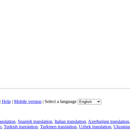
|
Help
|
Mobile version
|
Select a language
anslation
,
Spanish translation
,
Italian translation
,
Azerbaijani translation
n
,
Turkish translation
,
Turkmen translation
,
Uzbek translation
,
Ukrainian