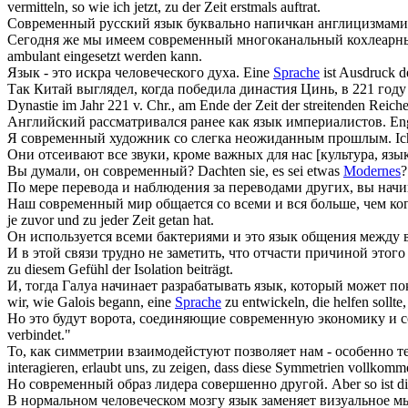
vermitteln, so wie ich jetzt, zu der Zeit erstmals auftrat.
Современный
русский
язык
буквально напичкан англицизмами
Сегодня же мы имеем
современный
многоканальный кохлеарны
ambulant eingesetzt werden kann.
Язык
- это искра человеческого духа.
Eine
Sprache
ist Ausdruck d
Так Китай выглядел, когда победила династия Цинь, в 221 году
Dynastie im Jahr 221 v. Chr., am Ende der Zeit der streitenden Reich
Английский рассматривался ранее как
язык
империалистов.
En
Я
современный
художник со слегка неожиданным прошлым.
Ic
Они отсеивают все звуки, кроме важных для нас [культура,
язы
Вы думали, он
современный
?
Dachten sie, es sei etwas
Modernes
?
По мере перевода и наблюдения за переводами других, вы начи
Наш
современный
мир общается со всеми и вся больше, чем ко
je zuvor und zu jeder Zeit getan hat.
Он используется всеми бактериями и это
язык
общения между 
И в этой связи трудно не заметить, что отчасти причиной этог
zu diesem Gefühl der Isolation beiträgt.
И, тогда Галуа начинает разрабатывать
язык
, который может по
wir, wie Galois begann, eine
Sprache
zu entwickeln, die helfen sollte
Но это будут ворота, соединяющие современную экономику и
verbindet."
То, как симметрии взаимодейстуют позволяет нам - особенно те
interagieren, erlaubt uns, zu zeigen, dass diese Symmetrien vollkomm
Но
современный
образ лидера совершенно другой.
Aber so ist d
В нормальном человеческом мозгу
язык
заменяет визуальное м