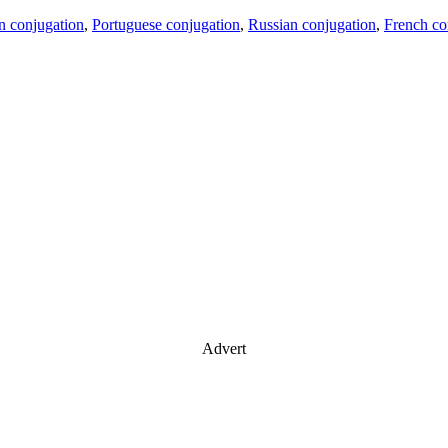
an conjugation
,
Portuguese conjugation
,
Russian conjugation
,
French co
Advert