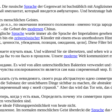
.
Die russische
Sprache
der Gegenwart ist buchstäblich mit Anglizismen
й имплантат, который вводится амбулаторно.
Und heutzutage habe
es menschlichen Geistes.
 до н.э., по окончании военного положения - именно тогда заро
e - die Geburt des
modernen
Chinas.
glische
Sprache
wurde immer als die Sprache der Imperialisten gesehen
h bin ein
zeitgenössischer
Künstler mit einem etwas unorthodoxen Hint
к
, ценности, убеждения, позиция, ожидания, цели].
Diese Filter b
наете изучать
язык
.
Und während Sie sie übersetzen, und sehen wir an
гда бы то ни было в прошлом.
Unsere
moderne
Welt kommuniziert meh
видами.
Es wird von allen unterschiedlichen Bakterien verwendet und s
о чувства изолированности является сам наш
современный
мир.
E
казать суть невидимого, своего рода абстрактную идею симметр
, die Substanz der unsichtbaren Dinge sichtbar zu machen, die abstrakte
современный
мир с моей страной."
Aber das wird das Tor sein, das 
перь, когда у есть
язык
, Определить почему эти симметрии при
en verschieden sind.
ie ideale Führungspersönlichkeit von heute nicht.
ышление.
Im normalen menschlichen Geist überdeckt die
Sprache
das 