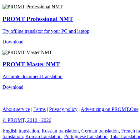
PROMT Professional NMT
Try offline translator for your PC and laptop
Download
PROMT Master NMT
Accurate document translation
Download
About service
|
Terms
|
Privacy policy
|
Advertizing on PROMT.One
© PROMT, 2010 - 2026
English translation
,
Russian translation
,
German translation
,
French tr
translation
,
Korean translation
,
Portuguese translation
,
Tatar translatio