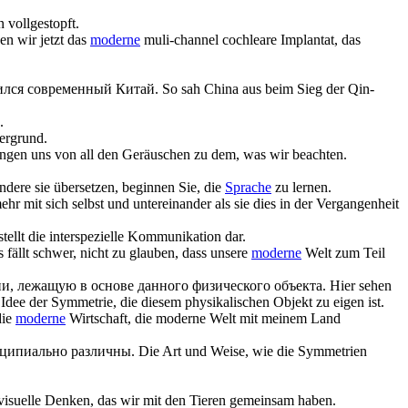
 vollgestopft.
n wir jetzt das
moderne
muli-channel cochleare Implantat, das
дился
современный
Китай.
So sah China aus beim Sieg der Qin-
.
ergrund.
ringen uns von all den Geräuschen zu dem, was wir beachten.
dere sie übersetzen, beginnen Sie, die
Sprache
zu lernen.
r mit sich selbst und untereinander als sie dies in der Vergangenheit
tellt die interspezielle Kommunikation dar.
s fällt schwer, nicht zu glauben, dass unsere
moderne
Welt zum Teil
ии, лежащую в основе данного физического объекта.
Hier sehen
 Idee der Symmetrie, die diesem physikalischen Objekt zu eigen ist.
die
moderne
Wirtschaft, die moderne Welt mit meinem Land
нципиально различны.
Die Art und Weise, wie die Symmetrien
visuelle Denken, das wir mit den Tieren gemeinsam haben.