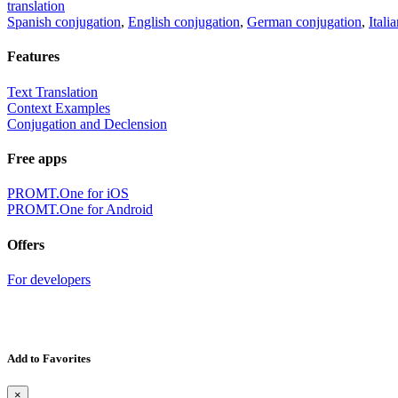
translation
Spanish conjugation
,
English conjugation
,
German conjugation
,
Itali
Features
Text Translation
Context Examples
Conjugation and Declension
Free apps
PROMT.One for iOS
PROMT.One for Android
Offers
For developers
Add to Favorites
×