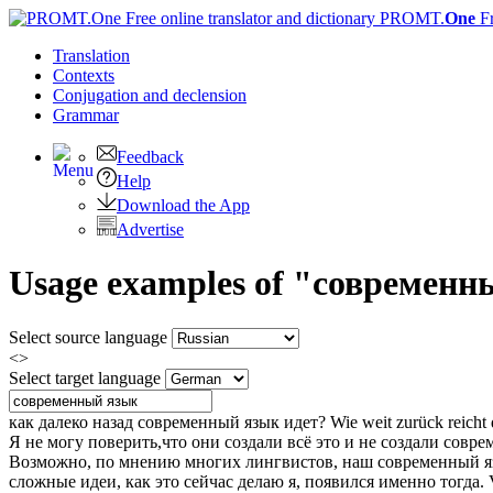
PROMT.
One
F
Translation
Contexts
Conjugation
and declension
Grammar
Feedback
Help
Download the App
Advertise
Usage examples of "современны
Select source language
<>
Select target language
как далеко назад
современный язык
идет?
Wie weit zurück reicht
Я не могу поверить,что они создали всё это и не создали
совре
Возможно, по мнению многих лингвистов, наш
современный я
сложные идеи, как это сейчас делаю я, появился именно тогда.