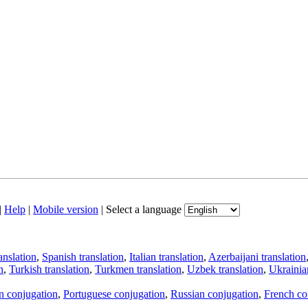
|
Help
|
Mobile version
|
Select a language
anslation
,
Spanish translation
,
Italian translation
,
Azerbaijani translation
n
,
Turkish translation
,
Turkmen translation
,
Uzbek translation
,
Ukrainian
an conjugation
,
Portuguese conjugation
,
Russian conjugation
,
French co