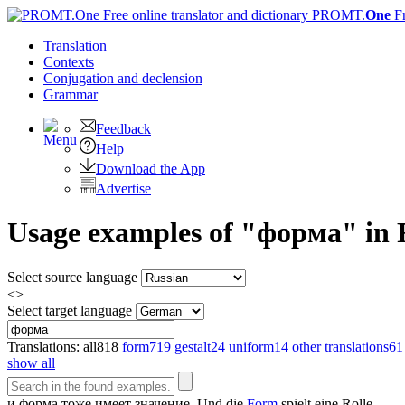
PROMT.
One
F
Translation
Contexts
Conjugation
and declension
Grammar
Feedback
Help
Download the App
Advertise
Usage examples of "форма" in R
Select source language
<>
Select target language
Translations:
all
818
form
719
gestalt
24
uniform
14
other translations
61
show all
и
форма
тоже имеет значение.
Und die
Form
spielt eine Rolle.