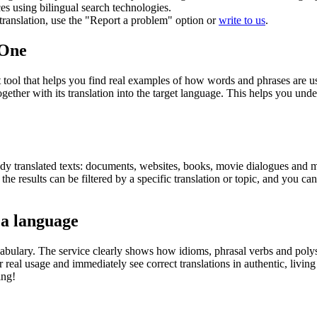
ces using bilingual search technologies.
r translation, use the "Report a problem" option or
write to us
.
.One
ol that helps you find real examples of how words and phrases are used
gether with its translation into the target language. This helps you un
eady translated texts: documents, websites, books, movie dialogues and m
he results can be filtered by a specific translation or topic, and you c
 a language
abulary. The service clearly shows how idioms, phrasal verbs and polys
real usage and immediately see correct translations in authentic, livin
ing!