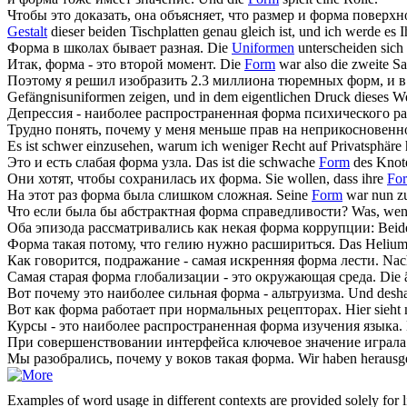
Чтобы это доказать, она объясняет, что размер и
форма
поверхно
Gestalt
dieser beiden Tischplatten genau gleich ist, und ich werde es 
Форма
в школах бывает разная.
Die
Uniformen
unterscheiden sich
Итак,
форма
- это второй момент.
Die
Form
war also die zweite Sa
Поэтому я решил изобразить 2.3 миллиона тюремных форм, и в
Gefängnisuniformen zeigen, und in dem eigentlichen Druck dieses W
Депрессия - наиболее распространенная
форма
психического ра
Трудно понять, почему у меня меньше прав на неприкосновенно
Es ist schwer einzusehen, warum ich weniger Recht auf Privatsphäre 
Это и есть слабая
форма
узла.
Das ist die schwache
Form
des Knot
Они хотят, чтобы сохранилась их
форма
.
Sie wollen, dass ihre
Fo
На этот раз
форма
была слишком сложная.
Seine
Form
war nun z
Что если была бы абстрактная
форма
справедливости?
Was, wen
Оба эпизода рассматривались как некая
форма
коррупции:
Beid
Форма
такая потому, что гелию нужно расшириться.
Das Helium 
Как говорится, подражание - самая искренняя
форма
лести.
Nach
Самая старая
форма
глобализации - это окружающая среда.
Die 
Вот почему это наиболее сильная
форма
- альтруизма.
Und deshal
Вот как
форма
работает при нормальных рецепторах.
Hier sieh
Курсы - это наиболее распространенная
форма
изучения языка.
При совершенствовании интерфейса ключевое значение играл
Мы разобрались, почему у воков такая
форма
.
Wir haben heraus
Examples of word usage in different contexts are provided solely for l