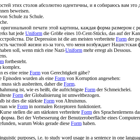
стей этих столов абсолютно идентичны, и я собираюсь вам это д
Ihnen beweisen.
 von Schule zu Schule.
che.
 оригинальной печати этой картины, каждая
форма
размером с р
erks hat jede
Uniform
die Größe eines 10-Cent-Stücks, das auf der Kant
сстройства.
Die Depression ist die am meisten verbreitete
Form
der ps
сть частной жизни из-за того, что меня возбуждает Нацистская
haben soll, wenn mich eine Nazi-
Uniform
mehr erregt als Dessous.
ens.
rm
fortbesteht.
u komplex.
n es eine reine
Form
von Gerechtigkeit gäbe?
e Episoden wurden als eine
Form
von Korruption angesehen:
muss sich ausbreiten, daher die
Form
.
ahmung ist, wie es heißt, die aufrichtigste
Form
der Schmeichelei.
älteste
Form
der Globalisierung ist umweltbezogen.
b ist dies die stärkste
Form
von Altruismus.
t man wie
Form
in normalen Rezeptoren funktioniert.
Kurse stellen die am stärksten verbreitete
Form
des Sprachenlernens dar
а
форма
.
Bei der Verbesserung der Benutzeroberfläche eines Computers
gefunden, warum Woks gerade diese
Form
haben.
inguistic purposes, i.e. to study word usage in a sentence in one langua