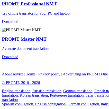
PROMT Professional NMT
Try offline translator for your PC and laptop
Download
PROMT Master NMT
Accurate document translation
Download
About service
|
Terms
|
Privacy policy
|
Advertizing on PROMT.One
© PROMT, 2010 - 2026
English translation
,
Russian translation
,
German translation
,
French tr
translation
,
Korean translation
,
Portuguese translation
,
Tatar translatio
translation
Spanish conjugation
,
English conjugation
,
German conjugation
,
Itali