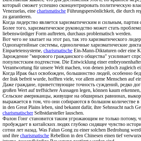
который сможет успешно сконцентрировать политическую влас
Venezuelas, eine
charismatische
Führungspersönlichkeit, die durch reg
zu garantieren.
Когда лидерство является
харизматическим
и сильным, партия 
Более того,
харизматическое
руководство может стать проблемо
liebenswürdiger Form auftreten, durchaus problematisch werden.
Вот чего не хватает на этот раз, так это
харизматического
лидер
Однопартийные системы, единоличные
харизматические
дикта
Einparteiensysteme,
charismatische
Ein-Mann-Diktaturen oder eine Kom
Зарождение "мирового гражданского общества" усиливает спр
популистским подтекстом.
Die Entwicklung einer embryonenhaften 
Verantwortung für unsere Welt machen, von denen jedoch zugleich ein
Когда Ирак был освобожден, большинство людей, особенно бед
der Irak befreit wurde, hofften viele, vor allem arme Menschen auf e
Даже граждане, приветствующие точность суждений, редко дог
großen Wert auf treffsichere Aussagen legen, können kaum erkennen, 
Сельские американцы, живущие на обширных равнинах, выкорче
выражается в том, что они собираются в большом количестве в
in den Great Plains leben, sind bekannt dafür, ihre Sehnsucht nach G
charismatischer
Selbstdarsteller lauschen.
Фалон Гонг становится таким угрожающим не только потому, чт
пробуждает в китайских людях глубоко сидящее чувство исто
сотни лет назад.
Was Falun Gong zu einer solchen Bedrohung werden l
und ihre
charismatische
Rebellion in den Chinesen einen tief verwurz