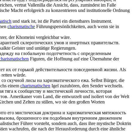
ichen, vertrat Vallenilla die Ansicht, dass, zumindest im Falle
tische Macht erfolgreich zu konzentrieren und institutionelle Ordnung
atisch
und stark ist, ist die Partei ein dienstbares Instrument.
nnen
charismatische
Führungspersönlichkeiten, auch wenn sie in
rer, der Khomeini vergleichbar wäre.
гарантией склеротических умов и инертных правительств.
kalkte Geister und untätige Regierungen.
дежду на глобальную подотчетность с определенным
charismatischen
Figuren, die Hoffnung auf eine Übernahme der
сет их от горькой действительности повседневной жизни.
Als
s retten würde.
л со скучной лисы на
харизматического
ежа.
Selbst Bürger, die
Fuchs einem
charismatischen
Igel zuzuhören, den Sender wechseln.
 тяга к сообществу и мистической личности, которая
тов.
Amerikaner vom Land, die entwurzelt und isoliert von der Welt
Kirchen und Zelten zu stillen, wo sie den großen Worten
что его мистическая доктрина и
харизматическая
мятежность
ле вызова, брошенного им подобным внутренним движением
listischer Führer vorsteht, sondern auch, dass ihre mystische Doktrin
stien wachrufen, die nach der Herausforderung durch eine ähnliche