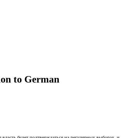
tion to German
я власть будет подтверждаться на регулярных выборах, и