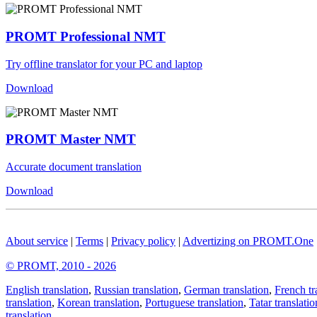
PROMT Professional NMT
Try offline translator for your PC and laptop
Download
PROMT Master NMT
Accurate document translation
Download
About service
|
Terms
|
Privacy policy
|
Advertizing on PROMT.One
© PROMT, 2010 - 2026
English translation
,
Russian translation
,
German translation
,
French tr
translation
,
Korean translation
,
Portuguese translation
,
Tatar translatio
translation