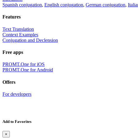
Spanish conjugation
,
English conjugation
,
German conjugation
,
Itali
Features
Text Translation
Context Examples
Conjugation and Declension
Free apps
PROMT.One for iOS
PROMT.One for Android
Offers
For developers
Add to Favorites
×