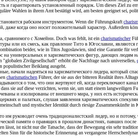
ть и гарантировать установленный порядок.
Um dieses Ziel zu erre
uläre Wahlen in ihrem Amt bestätigt wird, am besten geeignet sei, poli
становится рабским инструментом.
Wenn die Führungskraft
charism
й, даже когда оно носит положительный характер.
Außerdem kö
а, сравнимого с Хомейни.
Doch was fehlt, ist ein
charismatischer
Füh
туры или их смесь, как правление Тито в Югославии, являются 
bination beider, wie in Titos Jugoslawien, sind eine Garantie für ver
ос на универсальных и
харизматических
фигур, дающих людям на
"globalen Zivilgesellschaft" erhöht die Nachfrage nach universellen,
 populistischer Beiklang ausgeht.
ные, начали надеяться на
харизматического
лидера, который спа
inen
charismatischen
Führer, der sie aus der bitteren Realität ihres Alltag
адываются о том, что они жертвуют ей, когда переключают кана
dass sie auf diese verzichten, wenn sie, um statt einem langweiligen 
ваны и изолированы от внешнего мира, у них есть историческая
 церквях и палатках, слушая заявления
харизматических
спекулян
emeinschaft und mystischer Identität durch riesige Zusammenkünfte in 
о им руководит очень традиционалистский лидер, но и потому, 
рической памяти о правящих в прошлом династиях, павших пос
ässt, ist nicht nur die Tatsache, dass der Bewegung ein sehr traditiona
elten Sinn für die historische Erinnerung an vergangene Herrscherdyna