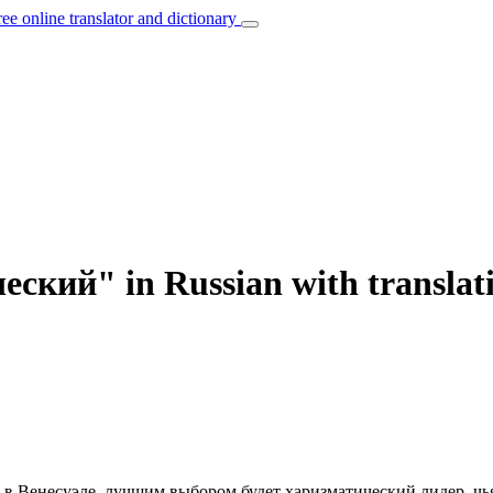
ree online translator and dictionary
еский" in Russian with transla
е, в Венесуэле, лучшим выбором будет
харизматический
лидер, чь