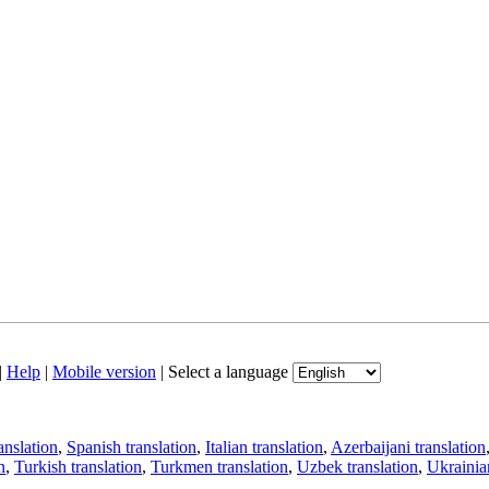
|
Help
|
Mobile version
|
Select a language
anslation
,
Spanish translation
,
Italian translation
,
Azerbaijani translation
n
,
Turkish translation
,
Turkmen translation
,
Uzbek translation
,
Ukrainian