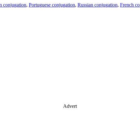
an conjugation
,
Portuguese conjugation
,
Russian conjugation
,
French co
Advert