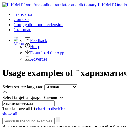
PROMT.
One
F
Translation
Contexts
Conjugation
and declension
Grammar
Feedback
Help
Download the App
Advertise
Usage examples of "харизматич
Select source language
<>
Select target language
Translations:
all
10
charismatisch
10
show all
Валеньилья заявил, что для достижения этого, по крайней мер