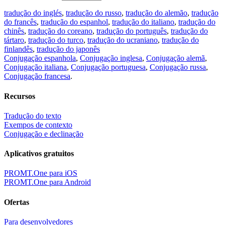
tradução do inglés
,
tradução do russo
,
tradução do alemão
,
tradução
do francês
,
tradução do espanhol
,
tradução do italiano
,
tradução do
chinês
,
tradução do coreano
,
tradução do português
,
tradução do
tártaro
,
tradução do turco
,
tradução do ucraniano
,
tradução do
finlandês
,
tradução do japonês
Conjugação espanhola
,
Conjugação inglesa
,
Conjugação alemã
,
Conjugação italiana
,
Conjugação portuguesa
,
Conjugação russa
,
Conjugação francesa
.
Recursos
Tradução do texto
Exempos de contexto
Conjugação e declinação
Aplicativos gratuitos
PROMT.One para iOS
PROMT.One para Android
Ofertas
Para desenvolvedores