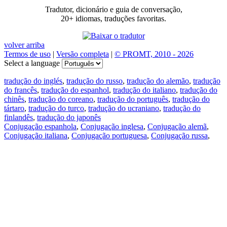
Tradutor, dicionário e guia de conversação,
20+ idiomas, traduções favoritas.
volver arriba
Termos de uso
|
Versão completa
|
© PROMT, 2010 - 2026
Select a language
tradução do inglés
,
tradução do russo
,
tradução do alemão
,
tradução
do francês
,
tradução do espanhol
,
tradução do italiano
,
tradução do
chinês
,
tradução do coreano
,
tradução do português
,
tradução do
tártaro
,
tradução do turco
,
tradução do ucraniano
,
tradução do
finlandês
,
tradução do japonês
Conjugação espanhola
,
Conjugação inglesa
,
Conjugação alemã
,
Conjugação italiana
,
Conjugação portuguesa
,
Conjugação russa
,
Conjugação francesa
.
Recursos
Tradução do texto
Exempos de contexto
Conjugação e declinação
Aplicativos gratuitos