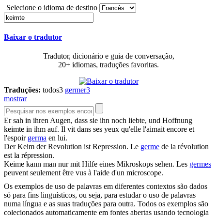
Selecione o idioma de destino
Baixar o tradutor
Tradutor, dicionário e guia de conversação,
20+ idiomas, traduções favoritas.
Traduções:
todos
3
germer
3
mostrar
Er sah in ihren Augen, dass sie ihn noch liebte, und Hoffnung
keimte
in ihm auf.
Il vit dans ses yeux qu'elle l'aimait encore et
l'espoir
germa
en lui.
Der
Keim
der Revolution ist Repression.
Le
germe
de la révolution
est la répression.
Keime
kann man nur mit Hilfe eines Mikroskops sehen.
Les
germes
peuvent seulement être vus à l'aide d'un microscope.
Os exemplos de uso de palavras em diferentes contextos são dados
só para fins linguísticos, ou seja, para estudar o uso de palavras
numa língua e as suas traduções para outra. Todos os exemplos são
colecionados automaticamente em fontes abertas usando tecnologia