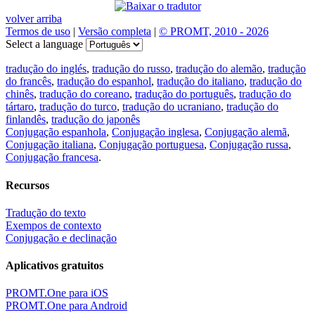
volver arriba
Termos de uso
|
Versão completa
|
© PROMT, 2010 - 2026
Select a language
tradução do inglés
,
tradução do russo
,
tradução do alemão
,
tradução
do francês
,
tradução do espanhol
,
tradução do italiano
,
tradução do
chinês
,
tradução do coreano
,
tradução do português
,
tradução do
tártaro
,
tradução do turco
,
tradução do ucraniano
,
tradução do
finlandês
,
tradução do japonês
Conjugação espanhola
,
Conjugação inglesa
,
Conjugação alemã
,
Conjugação italiana
,
Conjugação portuguesa
,
Conjugação russa
,
Conjugação francesa
.
Recursos
Tradução do texto
Exempos de contexto
Conjugação e declinação
Aplicativos gratuitos
PROMT.One para iOS
PROMT.One para Android