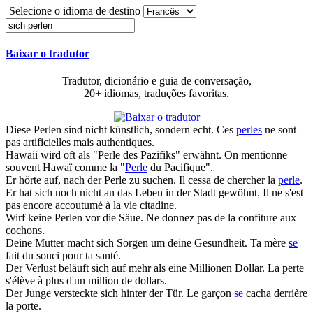
Selecione o idioma de destino
Baixar o tradutor
Tradutor, dicionário e guia de conversação,
20+ idiomas, traduções favoritas.
Diese
Perlen
sind nicht künstlich, sondern echt.
Ces
perles
ne sont
pas artificielles mais authentiques.
Hawaii wird oft als "
Perle
des Pazifiks" erwähnt.
On mentionne
souvent Hawaï comme la "
Perle
du Pacifique".
Er hörte auf, nach der
Perle
zu suchen.
Il cessa de chercher la
perle
.
Er hat
sich
noch nicht an das Leben in der Stadt gewöhnt.
Il ne s'est
pas encore accoutumé à la vie citadine.
Wirf keine
Perlen
vor die Säue.
Ne donnez pas de la confiture aux
cochons.
Deine Mutter macht
sich
Sorgen um deine Gesundheit.
Ta mère
se
fait du souci pour ta santé.
Der Verlust beläuft
sich
auf mehr als eine Millionen Dollar.
La perte
s'élève à plus d'un million de dollars.
Der Junge versteckte
sich
hinter der Tür.
Le garçon
se
cacha derrière
la porte.