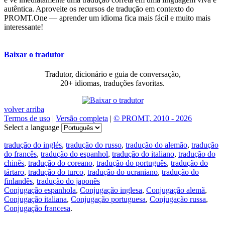
autêntica. Aproveite os recursos de tradução em contexto do
PROMT.One — aprender um idioma fica mais fácil e muito mais
interessante!
Baixar o tradutor
Tradutor, dicionário e guia de conversação,
20+ idiomas, traduções favoritas.
volver arriba
Termos de uso
|
Versão completa
|
© PROMT, 2010 - 2026
Select a language
tradução do inglés
,
tradução do russo
,
tradução do alemão
,
tradução
do francês
,
tradução do espanhol
,
tradução do italiano
,
tradução do
chinês
,
tradução do coreano
,
tradução do português
,
tradução do
tártaro
,
tradução do turco
,
tradução do ucraniano
,
tradução do
finlandês
,
tradução do japonês
Conjugação espanhola
,
Conjugação inglesa
,
Conjugação alemã
,
Conjugação italiana
,
Conjugação portuguesa
,
Conjugação russa
,
Conjugação francesa
.