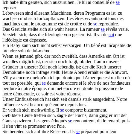
Ich habe ihm geraten,
sich
auszuruhen.
Je lui ai conseillé de
se
reposer.
Lebewesen sind allesamt Maschinen, deren Programm es ist, zu
wachsen und
sich
fortzupflanzen.
Les êtres vivants sont tous des
machines dont le programme est de croître et de
se
reproduire.
Das Gerücht stellte
sich
als wahr heraus.
La rumeur
se
révéla vraie.
Versteht
sich
, dass die Ideologie von gestern ist.
Il va de
soi
que
l'idéologie est dépassée.
Ein Baby kann
sich
nicht selbst versorgen.
Un bébé est incapable de
prendre soin de lui-même.
Wenn es jemand gibt, der noch zweifelt, dass Amerika ein Ort ist,
wo alles möglich ist; der
sich
noch fragt, ob der Traum unserer
Gründer in unserer Zeit noch lebendig ist; der die Kraft unserer
Demokratie noch infrage stellt: Heute Abend erhält er die Antwort.
S'il y a encore quelqu'un ici qui doute que l'Amérique est un lieu où
tout est possible, qui
se
demande encore si le rêve de nos fondateurs
perdure à notre époque, qui met encore en doute la puissance de
notre démocratie, ce soir est votre réponse.
Unser Einflussbereich hat
sich
seit damals stark ausgedehnt.
Notre
influence s'est beaucoup étendue depuis lors.
Er verhält
sich
merkwürdig.
Il
se
comporte bizarrement.
Gebildete Leute treffen
sich
, sagte der Fuchs, dann ging er mit der
Gans spazieren.
Les gens éduqués
se
rencontrent, dit le renard, puis
il s'en vint se promener avec l'oie.
Sie bereiten
sich
auf ihre Reise vor.
Ils
se
préparent pour leur