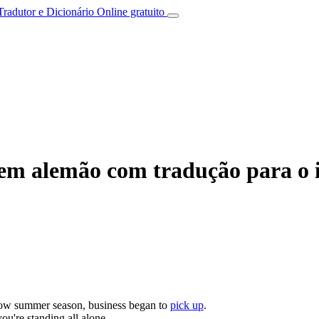
Tradutor e Dicionário Online gratuito
em alemão com tradução para o i
low summer season, business began to
pick up
.
ou're standing all alone.