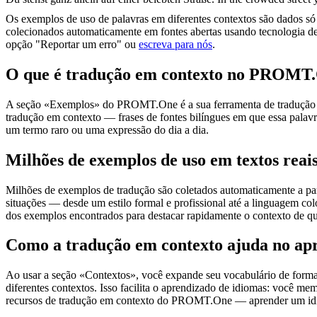
Os exemplos de uso de palavras em diferentes contextos são dados só p
colecionados automaticamente em fontes abertas usando tecnologia de 
opção "Reportar um erro" ou
escreva para nós
.
O que é tradução em contexto no PROMT
A seção «Exemplos» do PROMT.One é a sua ferramenta de tradução em c
tradução em contexto — frases de fontes bilíngues em que essa palavra
um termo raro ou uma expressão do dia a dia.
Milhões de exemplos de uso em textos reai
Milhões de exemplos de tradução são coletados automaticamente a parti
situações — desde um estilo formal e profissional até a linguagem co
dos exemplos encontrados para destacar rapidamente o contexto de qu
Como a tradução em contexto ajuda no ap
Ao usar a seção «Contextos», você expande seu vocabulário de forma e
diferentes contextos. Isso facilita o aprendizado de idiomas: você m
recursos de tradução em contexto do PROMT.One — aprender um idiom