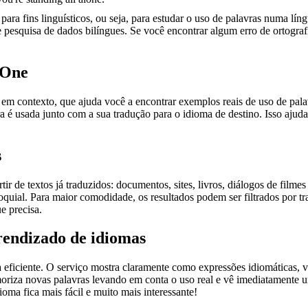
ara fins linguísticos, ou seja, para estudar o uso de palavras numa lín
pesquisa de dados bilíngues. Se você encontrar algum erro de ortografia
.One
ontexto, que ajuda você a encontrar exemplos reais de uso de palavra
 é usada junto com a sua tradução para o idioma de destino. Isso ajuda
s
r de textos já traduzidos: documentos, sites, livros, diálogos de film
loquial. Para maior comodidade, os resultados podem ser filtrados por 
e precisa.
rendizado de idiomas
ficiente. O serviço mostra claramente como expressões idiomáticas, ve
emoriza novas palavras levando em conta o uso real e vê imediatamente 
a fica mais fácil e muito mais interessante!