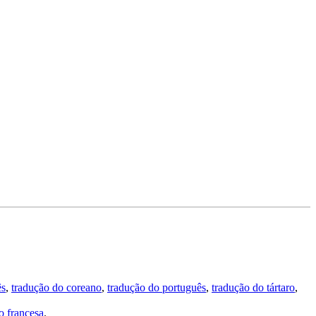
ês
,
tradução do coreano
,
tradução do português
,
tradução do tártaro
,
 francesa
.