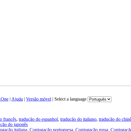
.One
|
Ajuda
|
Versão móvel
|
Select a language
o francês
,
tradução do espanhol
,
tradução do italiano
,
tradução do chin
ução do japonês
ugação italiana
,
Conjugação portuguesa
,
Conjugação russa
,
Conjugação