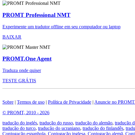
PROMT Professional NMT
Experimente um tradutor offline em seu computador ou laptop
BAIXAR
PROMT.One Agent
Traduza onde quiser
TESTE GRÁTIS
Sobre
|
Termos de uso
|
Política de Privacidade
|
Anuncie no PROMT
© PROMT, 2010 - 2026
tradução do inglés
,
tradução do russo
,
tradução do alemão
,
tradução d
tradução do turco
,
tradução do ucraniano
,
tradução do finlandês
,
trad
Conjugação espanhola
,
Conjugação inglesa
,
Conjugação alemã
,
Conj