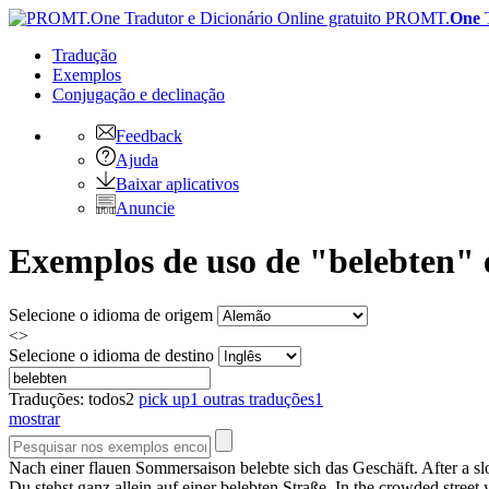
PROMT.
One
Tradução
Exemplos
Conjugação
e declinação
Feedback
Ajuda
Baixar aplicativos
Anuncie
Exemplos de uso de "belebten" 
Selecione o idioma de origem
<>
Selecione o idioma de destino
Traduções:
todos
2
pick up
1
outras traduções
1
mostrar
Nach einer flauen Sommersaison
belebte
sich das Geschäft.
After a s
Du stehst ganz allein auf einer
belebten
Straße.
In the crowded street y