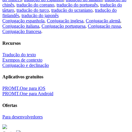
chinês
,
tradução do coreano
,
tradução do português
,
tradução do
tártaro
,
tradução do turco
,
tradução do ucraniano
,
tradução do
finlandês
,
tradução do japonês
Conjugação espanhola
,
Conjugação inglesa
,
Conjugação alemã
,
Conjugação italiana
,
Conjugação portuguesa
,
Conjugação russa
,
Conjugação francesa
.
Recursos
Tradução do texto
Exempos de contexto
Conjugação e declinação
Aplicativos gratuitos
PROMT.One para iOS
PROMT.One para Android
Ofertas
Para desenvolvedores