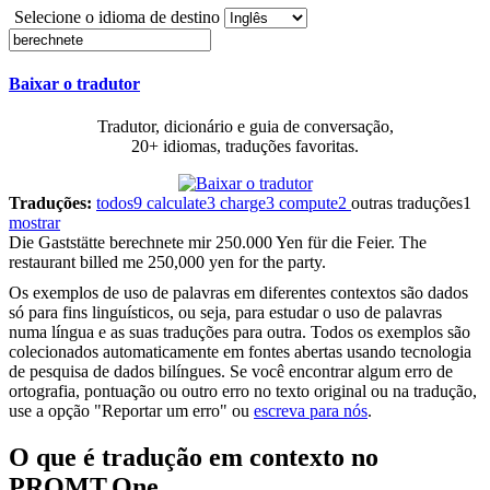
Selecione o idioma de destino
Baixar o tradutor
Tradutor, dicionário e guia de conversação,
20+ idiomas, traduções favoritas.
Traduções:
todos
9
calculate
3
charge
3
compute
2
outras traduções
1
mostrar
Die Gaststätte
berechnete
mir 250.000 Yen für die Feier.
The
restaurant billed me 250,000 yen for the party.
Os exemplos de uso de palavras em diferentes contextos são dados
só para fins linguísticos, ou seja, para estudar o uso de palavras
numa língua e as suas traduções para outra. Todos os exemplos são
colecionados automaticamente em fontes abertas usando tecnologia
de pesquisa de dados bilíngues. Se você encontrar algum erro de
ortografia, pontuação ou outro erro no texto original ou na tradução,
use a opção "Reportar um erro" ou
escreva para nós
.
O que é tradução em contexto no
PROMT.One