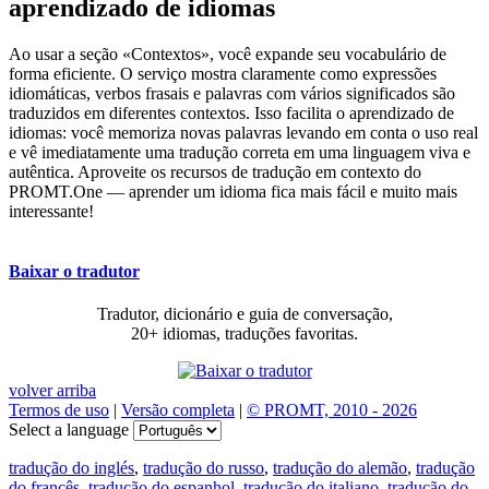
aprendizado de idiomas
Ao usar a seção «Contextos», você expande seu vocabulário de
forma eficiente. O serviço mostra claramente como expressões
idiomáticas, verbos frasais e palavras com vários significados são
traduzidos em diferentes contextos. Isso facilita o aprendizado de
idiomas: você memoriza novas palavras levando em conta o uso real
e vê imediatamente uma tradução correta em uma linguagem viva e
autêntica. Aproveite os recursos de tradução em contexto do
PROMT.One — aprender um idioma fica mais fácil e muito mais
interessante!
Baixar o tradutor
Tradutor, dicionário e guia de conversação,
20+ idiomas, traduções favoritas.
volver arriba
Termos de uso
|
Versão completa
|
© PROMT, 2010 - 2026
Select a language
tradução do inglés
,
tradução do russo
,
tradução do alemão
,
tradução
do francês
,
tradução do espanhol
,
tradução do italiano
,
tradução do