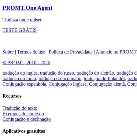
PROMT.One Agent
Traduza onde quiser
TESTE GRÁTIS
Sobre
|
Termos de uso
|
Política de Privacidade
|
Anuncie no PROMT
© PROMT, 2010 - 2026
tradução do inglés
,
tradução do russo
,
tradução do alemão
,
tradução d
tradução do turco
,
tradução do ucraniano
,
tradução do finlandês
,
trad
Conjugação espanhola
,
Conjugação inglesa
,
Conjugação alemã
,
Conj
Recursos
Tradução do texto
Exempos de contexto
Conjugação e declinação
Aplicativos gratuitos