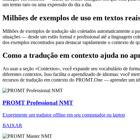
um termo raro ou uma expressão do dia a dia.
Milhões de exemplos de uso em textos reai
Milhões de exemplos de tradução são coletados automaticamente a parti
situações — desde um estilo formal e profissional até a linguagem co
dos exemplos encontrados para destacar rapidamente o contexto de qu
Como a tradução em contexto ajuda no ap
Ao usar a seção «Contextos», você expande seu vocabulário de forma e
diferentes contextos. Isso facilita o aprendizado de idiomas: você m
recursos de tradução em contexto do PROMT.One — aprender um idiom
PROMT Professional NMT
Experimente um tradutor offline em seu computador ou laptop
BAIXAR