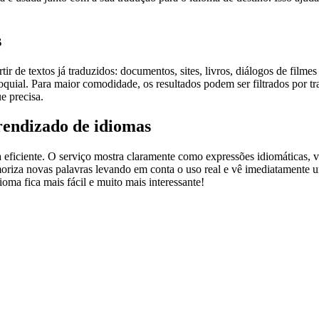
s
r de textos já traduzidos: documentos, sites, livros, diálogos de film
loquial. Para maior comodidade, os resultados podem ser filtrados por 
e precisa.
rendizado de idiomas
ficiente. O serviço mostra claramente como expressões idiomáticas, ve
emoriza novas palavras levando em conta o uso real e vê imediatamente 
a fica mais fácil e muito mais interessante!