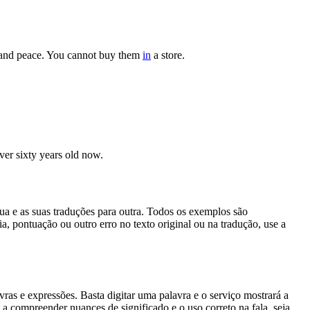
e and peace. You cannot buy them
in
a store.
er sixty years old now.
gua e as suas traduções para outra. Todos os exemplos são
, pontuação ou outro erro no texto original ou na tradução, use a
s e expressões. Basta digitar uma palavra e o serviço mostrará a
 a compreender nuances de significado e o uso correto na fala, seja