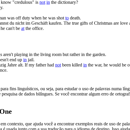
 know "credulous" is
not
in
the dictionary?
y.
man was off duty when he was shot
to
death.
annst du
nicht im
Geschäft kaufen.
The true gifts of Christmas are lov
, he can't be
at
the office.
s aren't playing in the living room but rather in the garden.
esn't end up
in
jail.
zig Jahre alt.
If my father had
not
been killed
in
the war, he would be ov
ence.
ara fins linguísticos, ou seja, para estudar o uso de palavras numa lín
pesquisa de dados bilíngues. Se você encontrar algum erro de ortografia
.One
ontexto, que ajuda você a encontrar exemplos reais de uso de palavra
 é usada junto com a sua tradução para o idioma de destino. Isso ajuda