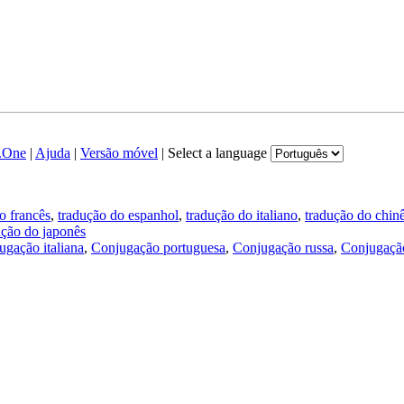
.One
|
Ajuda
|
Versão móvel
|
Select a language
o francês
,
tradução do espanhol
,
tradução do italiano
,
tradução do chin
ução do japonês
ugação italiana
,
Conjugação portuguesa
,
Conjugação russa
,
Conjugação