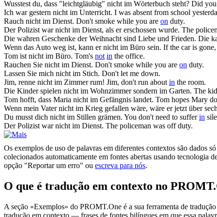
Wusstest du, dass "leichtgläubig"
nicht im
Wörterbuch steht?
Did you
Ich war gestern
nicht im
Unterricht.
I was absent from school yesterda
Rauch
nicht im
Dienst.
Don't smoke while you are
on
duty.
Der Polizist war
nicht im
Dienst, als er erschossen wurde.
The police
Die wahren Geschenke der Weihnacht sind Liebe und Frieden. Die k
Wenn das Auto weg ist, kann er
nicht im
Büro sein.
If the car is gone
Tom ist
nicht im
Büro.
Tom's
not
in
the office.
Rauchen Sie
nicht im
Dienst.
Don't smoke while you are
on
duty.
Lassen Sie mich
nicht im
Stich.
Don't let me down.
Jim, renne
nicht im
Zimmer rum!
Jim, don't run about
in
the room.
Die Kinder spielen
nicht im
Wohnzimmer sondern im Garten.
The kid
Tom hofft, dass Maria
nicht im
Gefängnis landet.
Tom hopes Mary do
Wenn mein Vater
nicht im
Krieg gefallen wäre, wäre er jetzt über sech
Du musst dich
nicht im
Stillen grämen.
You don't need to suffer
in
sil
Der Polizist war
nicht im
Dienst.
The policeman was off duty.
Os exemplos de uso de palavras em diferentes contextos são dados só p
colecionados automaticamente em fontes abertas usando tecnologia de 
opção "Reportar um erro" ou
escreva para nós
.
O que é tradução em contexto no PROMT
A seção «Exemplos» do PROMT.One é a sua ferramenta de tradução em c
tradução em contexto — frases de fontes bilíngues em que essa palavra