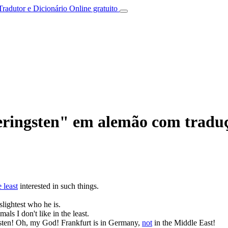
Tradutor e Dicionário Online gratuito
eringsten" em alemão com traduç
e least
interested in such things.
slightest who he is.
als I don't like in the least.
ten!
Oh, my God! Frankfurt is in Germany,
not
in the Middle East!