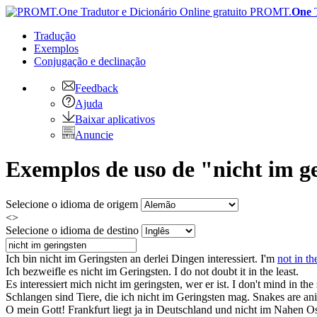
PROMT.
One
Tradução
Exemplos
Conjugação
e declinação
Feedback
Ajuda
Baixar aplicativos
Anuncie
Exemplos de uso de "nicht im g
Selecione o idioma de origem
<>
Selecione o idioma de destino
Ich bin
nicht im Geringsten
an derlei Dingen interessiert.
I'm
not in th
Ich bezweifle es
nicht im Geringsten
.
I do not doubt it in the least.
Es interessiert mich
nicht im geringsten
, wer er ist.
I don't mind in the 
Schlangen sind Tiere, die ich
nicht im Geringsten
mag.
Snakes are anim
O mein Gott! Frankfurt liegt ja in Deutschland und
nicht im
Nahen Os