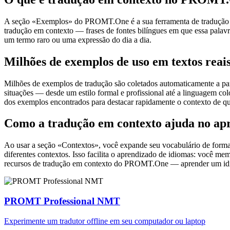
A seção «Exemplos» do PROMT.One é a sua ferramenta de tradução em c
tradução em contexto — frases de fontes bilíngues em que essa palavra
um termo raro ou uma expressão do dia a dia.
Milhões de exemplos de uso em textos reai
Milhões de exemplos de tradução são coletados automaticamente a parti
situações — desde um estilo formal e profissional até a linguagem co
dos exemplos encontrados para destacar rapidamente o contexto de qu
Como a tradução em contexto ajuda no ap
Ao usar a seção «Contextos», você expande seu vocabulário de forma e
diferentes contextos. Isso facilita o aprendizado de idiomas: você m
recursos de tradução em contexto do PROMT.One — aprender um idiom
PROMT Professional NMT
Experimente um tradutor offline em seu computador ou laptop