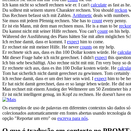
Ich kann nicht so schnell
rechnen
wie er.
I can't
calculate
as fast as he.
Du solltest mit seinem sturen Charakter
rechnen
.
You should
reckon
wi
Das
Rechnen
befasst sich mit Zahlen.
Arithmetic
deals with numbers.
Sie muss mit jedem Pfennig
rechnen
.
She has to
count
every penny.
Er ist ein Mann, mit dem man
rechnen
muss.
He is a man to be
recko
Du kannst nicht mit seiner Hilfe
rechnen
.
You can't
count
on his help.
Während der Ausführung des Plans hätten Sie mit allen möglichen S
Ich
rechne
damit, dass er kommt.
I
expect
him to come.
Er
rechnet
nie mit meiner Hilfe.
He never
counts
on my help.
Er
rechnete
sich aus, dass es ihn 100 Dollar kosten würde.
He
calcula
Mit dieser Frage habe ich nicht
gerechnet
.
I didn't
expect
this question
Ich bin sehr beschäftigt. Also
rechne
nicht mit mir.
I'm very busy so d
Er
rechnete sich
aus, dass es ihn 100 Dollar kosten würde.
He
calcula
Tom hat sicherlich nicht damit
gerechnet
zu gewinnen.
Tom certainly 
Ich
rechne
damit, dass er um drei hier sein wird.
I
expect
him to be her
Er hat nicht damit
gerechnet
, dass er so lange leben würde.
He did no
Man
rechnet
mit einem Anstieg der Weltmeere um 50 Zentimeter bis 
Er ist nicht intelligent genug, im Kopf zu
rechnen
.
He doesn't have en
Os exemplos de uso de palavras em diferentes contextos são dados só p
colecionados automaticamente em fontes abertas usando tecnologia de 
opção "Reportar um erro" ou
escreva para nós
.
O que é tradução em contexto no PROMT