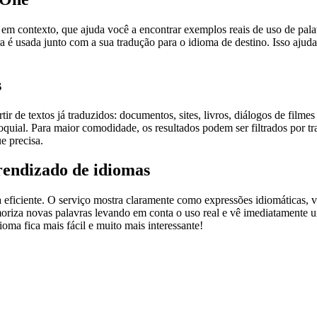
ontexto, que ajuda você a encontrar exemplos reais de uso de palavra
 é usada junto com a sua tradução para o idioma de destino. Isso ajuda
s
r de textos já traduzidos: documentos, sites, livros, diálogos de film
loquial. Para maior comodidade, os resultados podem ser filtrados por 
e precisa.
rendizado de idiomas
ficiente. O serviço mostra claramente como expressões idiomáticas, ve
emoriza novas palavras levando em conta o uso real e vê imediatamente 
a fica mais fácil e muito mais interessante!