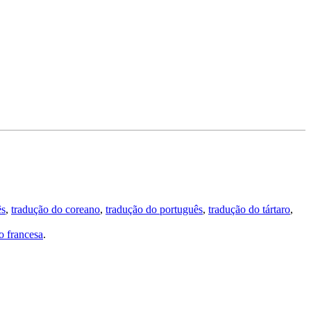
ês
,
tradução do coreano
,
tradução do português
,
tradução do tártaro
,
 francesa
.