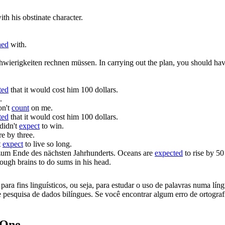
th his obstinate character.
ned
with.
chwierigkeiten
rechnen
müssen.
In carrying out the plan, you should ha
ted
that it would cost him 100 dollars.
.
on't
count
on me.
ted
that it would cost him 100 dollars.
didn't
expect
to win.
e by three.
t
expect
to live so long.
zum Ende des nächsten Jahrhunderts.
Oceans are
expected
to rise by 50
ough brains to do sums in his head.
ara fins linguísticos, ou seja, para estudar o uso de palavras numa lín
pesquisa de dados bilíngues. Se você encontrar algum erro de ortografia
.One