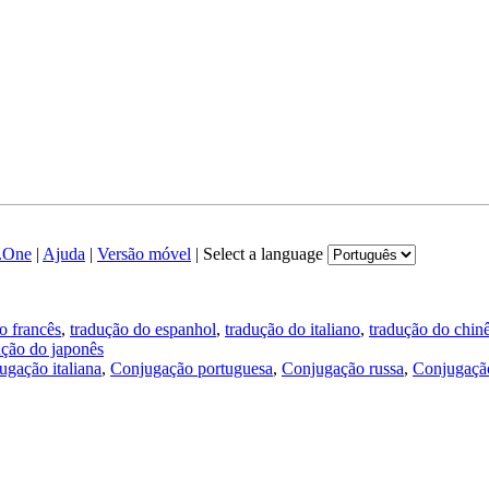
.One
|
Ajuda
|
Versão móvel
|
Select a language
o francês
,
tradução do espanhol
,
tradução do italiano
,
tradução do chin
ução do japonês
ugação italiana
,
Conjugação portuguesa
,
Conjugação russa
,
Conjugação