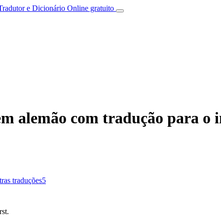
Tradutor e Dicionário Online gratuito
m alemão com tradução para o i
tras traduções
5
st.