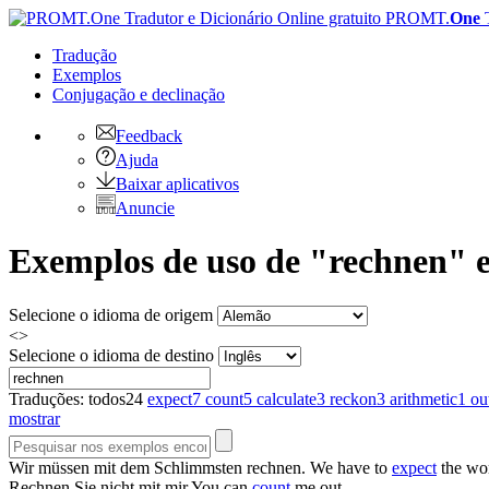
PROMT.
One
Tradução
Exemplos
Conjugação
e declinação
Feedback
Ajuda
Baixar aplicativos
Anuncie
Exemplos de uso de "rechnen" e
Selecione o idioma de origem
<>
Selecione o idioma de destino
Traduções:
todos
24
expect
7
count
5
calculate
3
reckon
3
arithmetic
1
ou
mostrar
Wir müssen mit dem Schlimmsten
rechnen
.
We have to
expect
the wor
Rechnen
Sie nicht mit mir
You can
count
me out