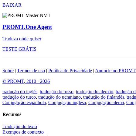
BAIXAR
PROMT.One Agent
Traduza onde quiser
TESTE GRÁTIS
Sobre
|
Termos de uso
|
Política de Privacidade
|
Anuncie no PROMT
© PROMT, 2010 - 2026
tradução do inglés
,
tradução do russo
,
tradução do alemão
,
tradução d
tradução do turco
,
tradução do ucraniano
,
tradução do finlandês
,
trad
Conjugação espanhola
,
Conjugação inglesa
,
Conjugação alemã
,
Conj
Recursos
Tradução do texto
Exempos de contexto