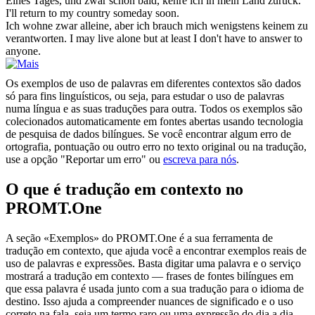
Eines Tages, und
zwar
schon bald, kehre ich in mein Land zurück.
I'll return to my country someday soon.
Ich wohne
zwar
alleine, aber ich brauch mich wenigstens keinem zu
verantworten.
I may live alone but at least I don't have to answer to
anyone.
Os exemplos de uso de palavras em diferentes contextos são dados
só para fins linguísticos, ou seja, para estudar o uso de palavras
numa língua e as suas traduções para outra. Todos os exemplos são
colecionados automaticamente em fontes abertas usando tecnologia
de pesquisa de dados bilíngues. Se você encontrar algum erro de
ortografia, pontuação ou outro erro no texto original ou na tradução,
use a opção "Reportar um erro" ou
escreva para nós
.
O que é tradução em contexto no
PROMT.One
A seção «Exemplos» do PROMT.One é a sua ferramenta de
tradução em contexto, que ajuda você a encontrar exemplos reais de
uso de palavras e expressões. Basta digitar uma palavra e o serviço
mostrará a tradução em contexto — frases de fontes bilíngues em
que essa palavra é usada junto com a sua tradução para o idioma de
destino. Isso ajuda a compreender nuances de significado e o uso
correto na fala, seja um termo raro ou uma expressão do dia a dia.