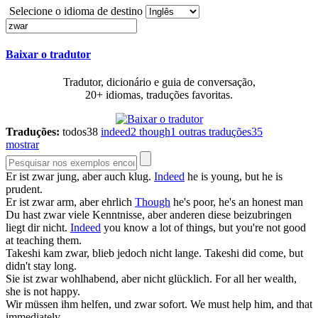
Selecione o idioma de destino
Baixar o tradutor
Tradutor, dicionário e guia de conversação,
20+ idiomas, traduções favoritas.
Traduções:
todos
38
indeed
2
though
1
outras traduções
35
mostrar
Er ist
zwar
jung, aber auch klug.
Indeed
he is young, but he is
prudent.
Er ist
zwar
arm, aber ehrlich
Though
he's poor, he's an honest man
Du hast
zwar
viele Kenntnisse, aber anderen diese beizubringen
liegt dir nicht.
Indeed
you know a lot of things, but you're not good
at teaching them.
Takeshi kam
zwar
, blieb jedoch nicht lange.
Takeshi did come, but
didn't stay long.
Sie ist
zwar
wohlhabend, aber nicht glücklich.
For all her wealth,
she is not happy.
Wir müssen ihm helfen, und
zwar
sofort.
We must help him, and that
immediately.