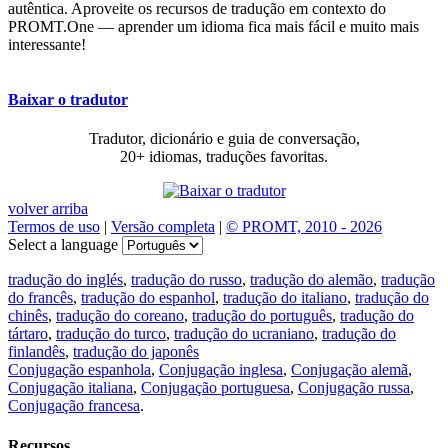
autêntica. Aproveite os recursos de tradução em contexto do
PROMT.One — aprender um idioma fica mais fácil e muito mais
interessante!
Baixar o tradutor
Tradutor, dicionário e guia de conversação,
20+ idiomas, traduções favoritas.
volver arriba
Termos de uso
|
Versão completa
|
© PROMT, 2010 - 2026
Select a language
tradução do inglés
,
tradução do russo
,
tradução do alemão
,
tradução
do francês
,
tradução do espanhol
,
tradução do italiano
,
tradução do
chinês
,
tradução do coreano
,
tradução do português
,
tradução do
tártaro
,
tradução do turco
,
tradução do ucraniano
,
tradução do
finlandês
,
tradução do japonês
Conjugação espanhola
,
Conjugação inglesa
,
Conjugação alemã
,
Conjugação italiana
,
Conjugação portuguesa
,
Conjugação russa
,
Conjugação francesa
.
Recursos