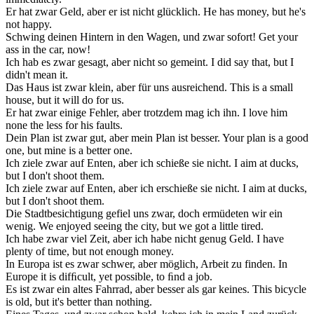
Er hat
zwar
Geld, aber er ist nicht glücklich.
He has money, but he's
not happy.
Schwing deinen Hintern in den Wagen, und
zwar
sofort!
Get your
ass in the car, now!
Ich hab es
zwar
gesagt, aber nicht so gemeint.
I did say that, but I
didn't mean it.
Das Haus ist
zwar
klein, aber für uns ausreichend.
This is a small
house, but it will do for us.
Er hat
zwar
einige Fehler, aber trotzdem mag ich ihn.
I love him
none the less for his faults.
Dein Plan ist
zwar
gut, aber mein Plan ist besser.
Your plan is a good
one, but mine is a better one.
Ich ziele
zwar
auf Enten, aber ich schieße sie nicht.
I aim at ducks,
but I don't shoot them.
Ich ziele
zwar
auf Enten, aber ich erschieße sie nicht.
I aim at ducks,
but I don't shoot them.
Die Stadtbesichtigung gefiel uns
zwar
, doch ermüdeten wir ein
wenig.
We enjoyed seeing the city, but we got a little tired.
Ich habe
zwar
viel Zeit, aber ich habe nicht genug Geld.
I have
plenty of time, but not enough money.
In Europa ist es
zwar
schwer, aber möglich, Arbeit zu finden.
In
Europe it is difﬁcult, yet possible, to ﬁnd a job.
Es ist
zwar
ein altes Fahrrad, aber besser als gar keines.
This bicycle
is old, but it's better than nothing.