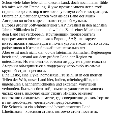
Schon viele Jahre lebe ich in diesem
Land
, doch noch immer fühle
ich mich wie ein Fremdling.
Я уже прожил много лет в этой
стране, но до сих пор я немного чувствую себя иностранцем.
Österreich gilt auf der ganzen Welt als das
Land
der Musik
Австрию во всём мире считают страной музыки.
Europas größter Softwarehersteller SAP investiert in den nächsten
Jahren Milliarden in China und will die Zahl seiner Mitarbeiter in
dem
Land
fast verdoppeln.
Крупнейший производитель
программного обеспечения в Европе, SAP, планирует
инвестировать миллиарды и почти удвоить количество своих
работников в Китае в ближайшие несколько лет.
Aber es ist noch nicht klar, ob die lateinamerikanischen Regierungen
bereit sind, jemand aus dem größten
Land
der Region zu
unterstützen.
Но непонятно, готовы ли другие правительства
Америки объединиться в поддержку кого-либо из самой
крупной страны региона.
Eine Lesbe, eine Dyke, homosexuell zu sein, ist in den meisten
Teilen der Welt, unser
Land
hier, Indien, miteinbegriffen, mit
ungeheuren Unannehmlichkeiten und extremen Vorurteilen
verbunden.
Быть лесбиянкой, гомосексуалистом во многих
частях света, включая нашу страну Индию, означает
постоянно находиться в месте, где совершенно дискомфортно
и где преобладает чрезмерное предубеждение.
Die Schweiz ist ein schönes und besuchenswertes
Land
.
Швейцария - красивая страна, которую стоит посетить.