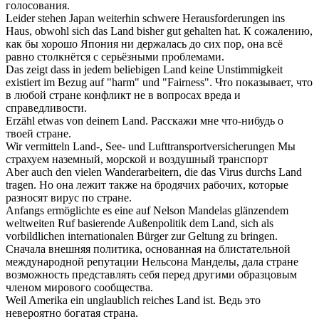
голосования.
Leider stehen Japan weiterhin schwere Herausforderungen ins
Haus, obwohl sich das
Land
bisher gut gehalten hat.
К сожалению,
как бы хорошо Япония ни держалась до сих пор, она всё
равно столкнётся с серьёзными проблемами.
Das zeigt dass in jedem beliebigen
Land
keine Unstimmigkeit
existiert im Bezug auf "harm" und "Fairness".
Что показывает, что
в любой стране конфликт не в вопросах вреда и
справедливости.
Erzähl etwas von deinem
Land
.
Расскажи мне что-нибудь о
твоей стране.
Wir vermitteln
Land
-, See- und Lufttransportversicherungen
Мы
страхуем наземный, морской и воздушный транспорт
Aber auch den vielen Wanderarbeitern, die das Virus durchs
Land
tragen.
Но она лежит также на бродячих рабочих, которые
разносят вирус по стране.
Anfangs ermöglichte es eine auf Nelson Mandelas glänzendem
weltweiten Ruf basierende Außenpolitik dem
Land
, sich als
vorbildlichen internationalen Bürger zur Geltung zu bringen.
Сначала внешняя политика, основанная на блистательной
международной репутации Нельсона Манделы, дала стране
возможность представлять себя перед другими образцовым
членом мирового сообщества.
Weil Amerika ein unglaublich reiches
Land
ist.
Ведь это
невероятно богатая страна.