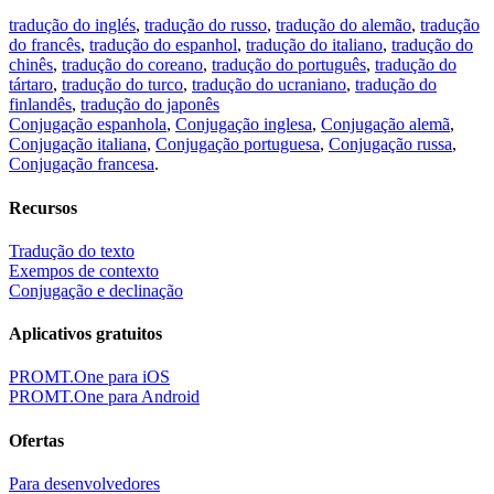
tradução do inglés
,
tradução do russo
,
tradução do alemão
,
tradução
do francês
,
tradução do espanhol
,
tradução do italiano
,
tradução do
chinês
,
tradução do coreano
,
tradução do português
,
tradução do
tártaro
,
tradução do turco
,
tradução do ucraniano
,
tradução do
finlandês
,
tradução do japonês
Conjugação espanhola
,
Conjugação inglesa
,
Conjugação alemã
,
Conjugação italiana
,
Conjugação portuguesa
,
Conjugação russa
,
Conjugação francesa
.
Recursos
Tradução do texto
Exempos de contexto
Conjugação e declinação
Aplicativos gratuitos
PROMT.One para iOS
PROMT.One para Android
Ofertas
Para desenvolvedores