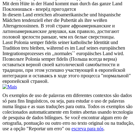
Mit dem Hüte in der Hand kommt man durch das ganze
Land
Поклонишься - вперёд пригодится
In diesem
Land
erreichen afroamerikanische und hispanische
Mädchen tendenziell eher die Pubertät als ihre weißen
Altersgenossinnen.
В этой стране афроамериканские и
латиноамериканские девушки, как правило, достигают
половой зрелости раньше, чем их белые сверстницы.
Lasst Polonia semper fidelis seiner katholische Identität und
Tradition treu bleiben, während es im Lauf seines europäischen
Integrationsprozesses ein ,,normales`` europäisches
Land
wird.
Позвольте Polonia semper fidelis (Польша всегда верна)
оставаться верной своей католической самобытности и
традиции, при этом успешно участвующей в европейской
интеграции и оставаясь в ходе этого процесса "нормальной"
европейской страной.
Os exemplos de uso de palavras em diferentes contextos são dados
só para fins linguísticos, ou seja, para estudar o uso de palavras
numa língua e as suas traduções para outra. Todos os exemplos são
colecionados automaticamente em fontes abertas usando tecnologia
de pesquisa de dados bilíngues. Se você encontrar algum erro de
ortografia, pontuação ou outro erro no texto original ou na tradução,
use a opção "Reportar um erro" ou
escreva para nós
.