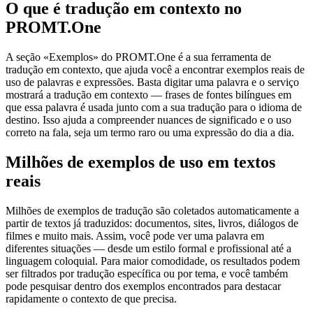
O que é tradução em contexto no
PROMT.One
A seção «Exemplos» do PROMT.One é a sua ferramenta de
tradução em contexto, que ajuda você a encontrar exemplos reais de
uso de palavras e expressões. Basta digitar uma palavra e o serviço
mostrará a tradução em contexto — frases de fontes bilíngues em
que essa palavra é usada junto com a sua tradução para o idioma de
destino. Isso ajuda a compreender nuances de significado e o uso
correto na fala, seja um termo raro ou uma expressão do dia a dia.
Milhões de exemplos de uso em textos
reais
Milhões de exemplos de tradução são coletados automaticamente a
partir de textos já traduzidos: documentos, sites, livros, diálogos de
filmes e muito mais. Assim, você pode ver uma palavra em
diferentes situações — desde um estilo formal e profissional até a
linguagem coloquial. Para maior comodidade, os resultados podem
ser filtrados por tradução específica ou por tema, e você também
pode pesquisar dentro dos exemplos encontrados para destacar
rapidamente o contexto de que precisa.