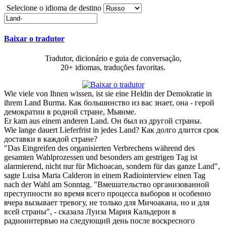
Selecione o idioma de destino
Baixar o tradutor
Tradutor, dicionário e guia de conversação,
20+ idiomas, traduções favoritas.
Wie viele von Ihnen wissen, ist sie eine Heldin der Demokratie in
ihrem
Land
Burma.
Как большинство из вас знает, она - герой
демократии в родной стране, Мьянме.
Er kam aus einem anderen
Land
.
Он был из другой страны.
Wie lange dauert Lieferfrist in jedes
Land
?
Как долго длится срок
доставки в каждой стране?
"Das Eingreifen des organisierten Verbrechens während des
gesamten Wahlprozessen und besonders am gestrigen Tag ist
alarmierend, nicht nur für Michoacan, sondern für das ganze
Land
",
sagte Luisa Maria Calderon in einem Radiointerview einen Tag
nach der Wahl am Sonntag.
"Вмешательство организованной
преступности во время всего процесса выборов и особенно
вчера вызывает тревогу, не только для Мичоакана, но и для
всей страны", - сказала Луиза Мария Кальдерон в
радиоинтервью на следующий день после воскресного