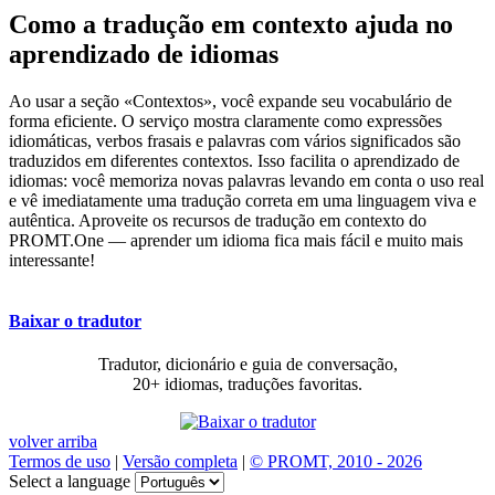
Como a tradução em contexto ajuda no
aprendizado de idiomas
Ao usar a seção «Contextos», você expande seu vocabulário de
forma eficiente. O serviço mostra claramente como expressões
idiomáticas, verbos frasais e palavras com vários significados são
traduzidos em diferentes contextos. Isso facilita o aprendizado de
idiomas: você memoriza novas palavras levando em conta o uso real
e vê imediatamente uma tradução correta em uma linguagem viva e
autêntica. Aproveite os recursos de tradução em contexto do
PROMT.One — aprender um idioma fica mais fácil e muito mais
interessante!
Baixar o tradutor
Tradutor, dicionário e guia de conversação,
20+ idiomas, traduções favoritas.
volver arriba
Termos de uso
|
Versão completa
|
© PROMT, 2010 - 2026
Select a language